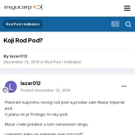
Rod Pod i Indikatori
Koji Rod Pod?
By
lazar012
December 13, 2014
in
Rod Pod i Indikatori
lazar012
Posted
December 13, 2014
Planiram kupovinu novog rod pod-a,prodao sam Kkarp Imperial
pod.
U planu mi je Prologic tri-sky pod.
Moze i neki predlozi u tom cenovnom rangu.
I naravno kako se pokazao ovaj rod pod?