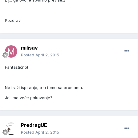
E j... ga ovo je stvarno previše.ž
Pozdrav!
milisav
Posted
April 2, 2015
Fantastično!
Ne traži ispiranje, a u tomu sa aromama.
Jel ima veće pakovanje?
PredragUE
Posted
April 2, 2015