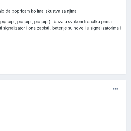
o da popricam ko ima iskustva sa njima.
ip pip , pip pip , pip pip ) . baza u svakom trenutku prima
signalizator i ona zapisti . baterije su nove i u signalizatorima i