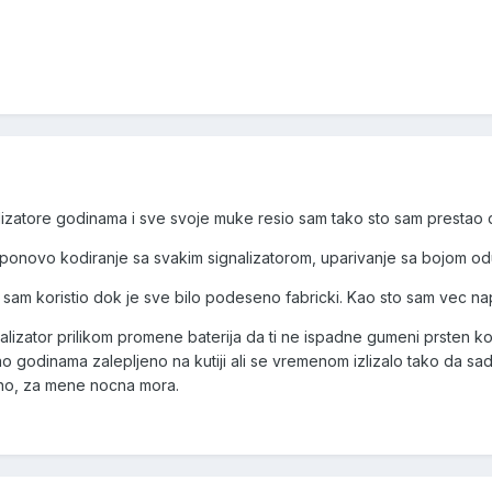
atore godinama i sve svoje muke resio sam tako sto sam prestao d
ponovo kodiranje sa svakim signalizatorom, uparivanje sa bojom odu
ju sam koristio dok je sve bilo podeseno fabricki. Kao sto sam vec
lizator prilikom promene baterija da ti ne ispadne gumeni prsten ko
 godinama zalepljeno na kutiji ali se vremenom izlizalo tako da sad b
no, za mene nocna mora.