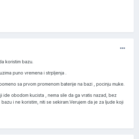
a koristim bazu.
zima puno vremena i strpljenja .
 napomeno sa prvom promenom baterije na bazi , pocinju muke.
ji ide obodom kucista , nema sile da ga vratis nazad, bez
azu i ne koristim, niti se sekiram.Verujem da je za ljude koji