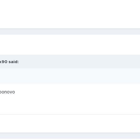
x90 said:
i ponovo