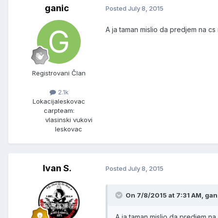
ganic
Posted
July 8, 2015
A ja taman mislio da predjem na cs ro
Registrovani Član
2.1k
Lokacija
leskovac
carpteam:
vlasinski vukovi
leskovac
Ivan S.
Posted
July 8, 2015
On 7/8/2015 at 7:31 AM, gani
A ja taman mislio da predjem na cs