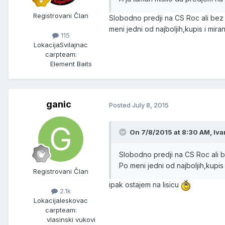
Registrovani Član
Slobodno predji na CS Roc ali bez
meni jedni od najboljih,kupis i mir
115
Lokacija
Svilajnac
carpteam:
Element Baits
ganic
Posted
July 8, 2015
On 7/8/2015 at 8:30 AM, Ivan
Slobodno predji na CS Roc ali 
Po meni jedni od najboljih,kupis
Registrovani Član
ipak ostajem na lisicu
2.1k
Lokacija
leskovac
carpteam:
vlasinski vukovi