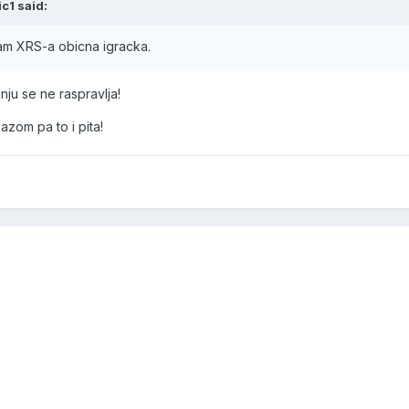
c1 said:
ram XRS-a obicna igracka.
ju se ne raspravlja!
zom pa to i pita!