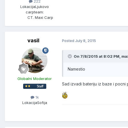
222
Lokacija
Ljukovo
carpteam:
CT. Maxi Carp
vasil
Posted
July 8, 2015
On 7/8/2015 at 8:02 PM, ma
Namestio
Globalni Moderator
Sad izvadi bateriju iz baze i pocn
1k
Lokacija
Sofija