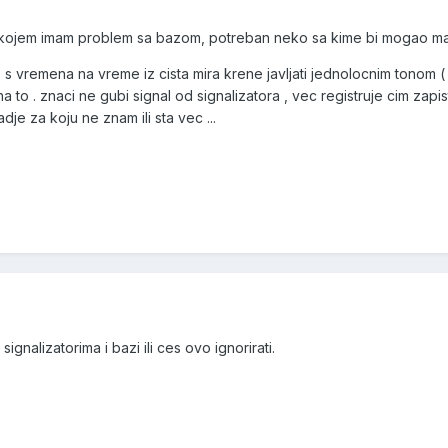
 kojem imam problem sa bazom, potreban neko sa kime bi mogao mal
s vremena na vreme iz cista mira krene javljati jednolocnim tonom ( p
 to . znaci ne gubi signal od signalizatora , vec registruje cim zapisti 
adje za koju ne znam ili sta vec ...
 signalizatorima i bazi ili ces ovo ignorirati.