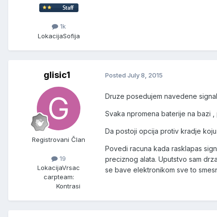
1k
Lokacija
Sofija
glisic1
Posted
July 8, 2015
Druze posedujem navedene signaliz
Svaka npromena baterije na bazi , 
Da postoji opcija protiv kradje ko
Registrovani Član
Povedi racuna kada rasklapas signa
19
preciznog alata. Uputstvo sam drzao
Lokacija
Vrsac
se bave elektronikom sve to smes
carpteam:
Kontrasi