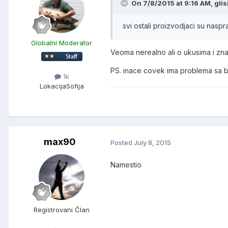
On 7/8/2015 at 9:16 AM, glisi
svi ostali proizvodjaci su nasp
Globalni Moderator
Veoma nerealno ali o ukusima i znan
PS. inace covek ima problema sa ba
1k
Lokacija
Sofija
max90
Posted
July 8, 2015
Namestio
Registrovani Član