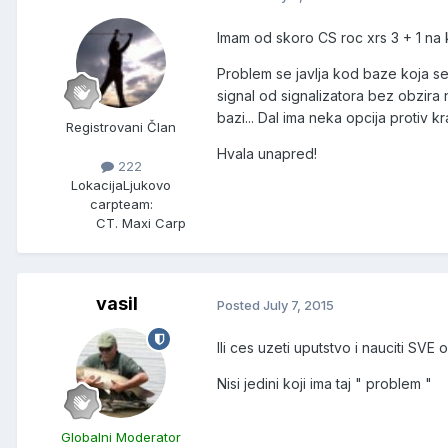
Imam od skoro CS roc xrs 3 + 1 na
Problem se javlja kod baze koja se 
signal od signalizatora bez obzira na
bazi... Dal ima neka opcija protiv kr
Registrovani Član
Hvala unapred!
222
Lokacija
Ljukovo
carpteam:
CT. Maxi Carp
vasil
Posted
July 7, 2015
Ili ces uzeti uputstvo i nauciti SVE o
Nisi jedini koji ima taj " problem "
Globalni Moderator