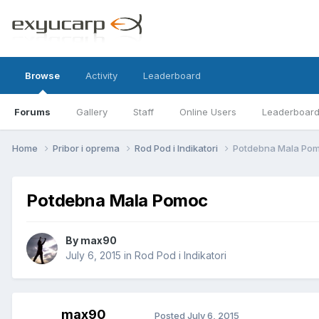
Browse
Activity
Leaderboard
Forums
Gallery
Staff
Online Users
Leaderboar
Home
Pribor i oprema
Rod Pod i Indikatori
Potdebna Mala Po
Potdebna Mala Pomoc
By
max90
July 6, 2015
in
Rod Pod i Indikatori
max90
Posted
July 6, 2015