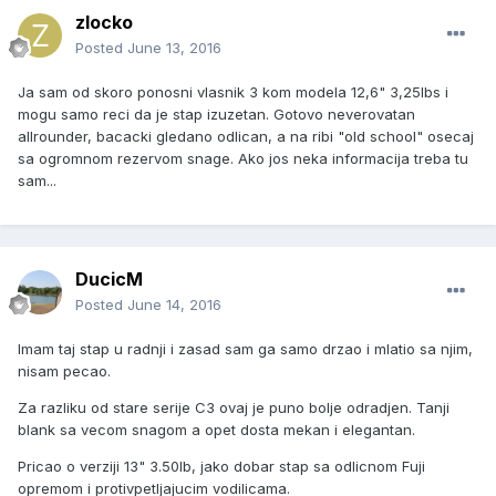
zlocko
Posted
June 13, 2016
Ja sam od skoro ponosni vlasnik 3 kom modela 12,6" 3,25lbs i
mogu samo reci da je stap izuzetan. Gotovo neverovatan
allrounder, bacacki gledano odlican, a na ribi "old school" osecaj
sa ogromnom rezervom snage. Ako jos neka informacija treba tu
sam...
DucicM
Posted
June 14, 2016
Imam taj stap u radnji i zasad sam ga samo drzao i mlatio sa njim,
nisam pecao.
Za razliku od stare serije C3 ovaj je puno bolje odradjen. Tanji
blank sa vecom snagom a opet dosta mekan i elegantan.
Pricao o verziji 13" 3.50lb, jako dobar stap sa odlicnom Fuji
opremom i protivpetljajucim vodilicama.