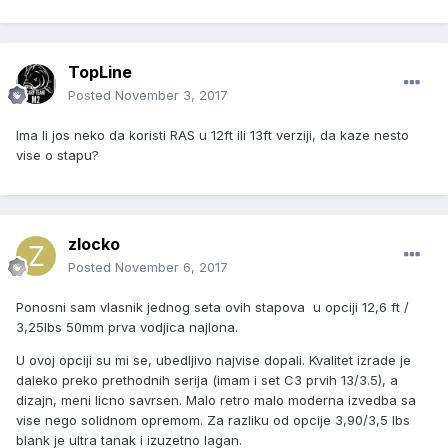
TopLine
Posted
November 3, 2017
Ima li jos neko da koristi RAS u 12ft ili 13ft verziji, da kaze nesto
vise o stapu?
zlocko
Posted
November 6, 2017
Ponosni sam vlasnik jednog seta ovih stapova u opciji 12,6 ft /
3,25lbs 50mm prva vodjica najlona.
U ovoj opciji su mi se, ubedljivo najvise dopali. Kvalitet izrade je
daleko preko prethodnih serija (imam i set C3 prvih 13/3.5), a
dizajn, meni licno savrsen. Malo retro malo moderna izvedba sa
vise nego solidnom opremom. Za razliku od opcije 3,90/3,5 lbs
blank je ultra tanak i izuzetno lagan.