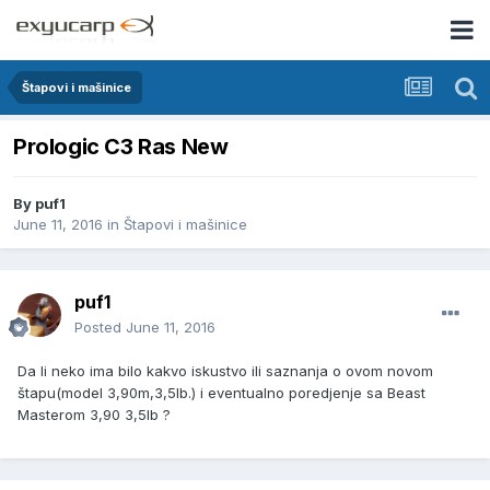
Štapovi i mašinice
Prologic C3 Ras New
By
puf1
June 11, 2016
in
Štapovi i mašinice
puf1
Posted
June 11, 2016
Da li neko ima bilo kakvo iskustvo ili saznanja o ovom novom
štapu(model 3,90m,3,5lb.) i eventualno poredjenje sa Beast
Masterom 3,90 3,5lb ?