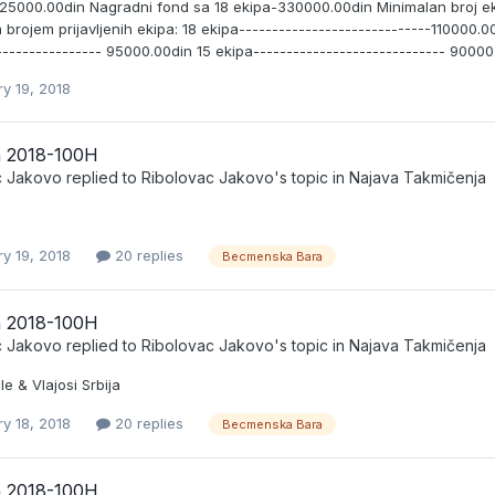
a 25000.00din Nagradni fond sa 18 ekipa-330000.00din Minimalan broj e
 brojem prijavljenih ekipa: 18 ekipa-----------------------------110000.0
---------------- 95000.00din 15 ekipa----------------------------- 90000.
y 19, 2018
 2018-100H
c Jakovo
replied to
Ribolovac Jakovo
's topic in
Najava Takmičenja
y 19, 2018
20 replies
Becmenska Bara
 2018-100H
c Jakovo
replied to
Ribolovac Jakovo
's topic in
Najava Takmičenja
le & Vlajosi Srbija
y 18, 2018
20 replies
Becmenska Bara
 2018-100H