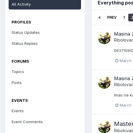
Everything po
All Activity
PREV
1
PROFILES
Status Updates
Masina Z
Ribolova
Status Replies
063710910
March 
FORUMS
Topics
Masina Z
Posts
Ribolova
Imas na ku
EVENTS
March 
Events
Event Comments
Master
Ribolova