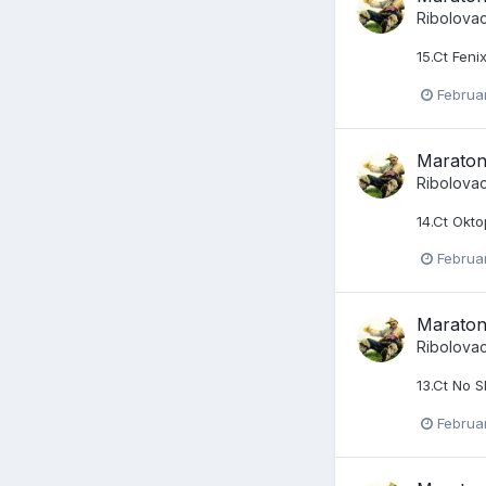
Ribolova
15.Ct Feni
Februar
Maraton
Ribolova
14.Ct Okt
Februar
Maraton
Ribolova
13.Ct No S
Februar