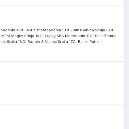
acedonia 4.Ct Labunist Macedonia 5.Ct Zlatna Ribica Srbija 6.Ct
t LIMENI Maglic Srbija 10.Ct Lucky SBA Macedonia 11.Ct Sale Zemun
us Srbija 16.Ct Radule & Vlajosi Srbija 17.Ct Rajski Potok...