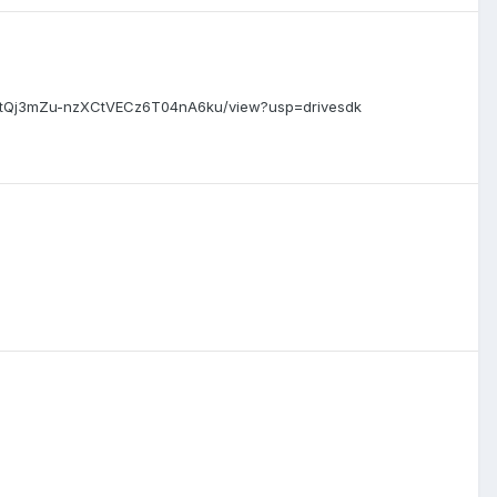
DmRtQj3mZu-nzXCtVECz6T04nA6ku/view?usp=drivesdk