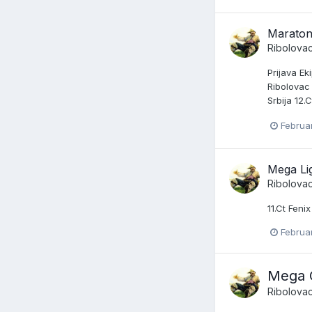
Maraton
Ribolova
Prijava Ek
Ribolovac 
Srbija 12.
Februa
Mega Li
Ribolova
11.Ct Fenix
Februar
Mega 
Ribolova