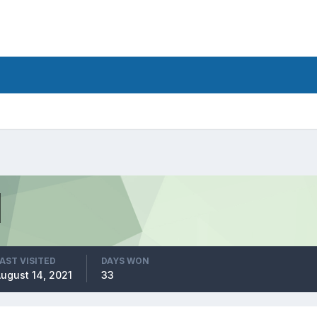
AST VISITED
DAYS WON
ugust 14, 2021
33