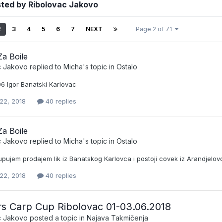
sted by Ribolovac Jakovo
2
3
4
5
6
7
NEXT
Page 2 of 71
a Boile
c Jakovo
replied to
Micha
's topic in
Ostalo
6 Igor Banatski Karlovac
22, 2018
40 replies
a Boile
c Jakovo
replied to
Micha
's topic in
Ostalo
pujem prodajem lik iz Banatskog Karlovca i postoji covek iz Arandjelovc
22, 2018
40 replies
s Carp Cup Ribolovac 01-03.06.2018
c Jakovo
posted a topic in
Najava Takmičenja