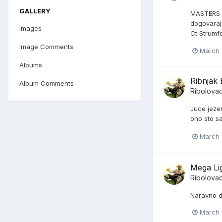
GALLERY
MASTERS C
dogovaraju
Images
Ct Strumfo
Image Comments
March 
Albums
Ribnjak
Album Comments
Ribolova
Juce jeze
ono sto s
March 
Mega Li
Ribolova
Naravno d
March 