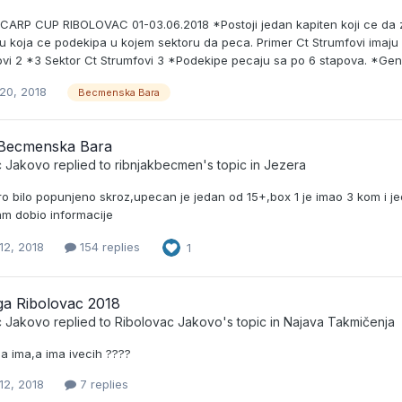
ARP CUP RIBOLOVAC 01-03.06.2018 *Postoji jedan kapiten koji ce da z
 koja ce podekipa u kojem sektoru da peca. Primer Ct Strumfovi imaju 3 
vi 2 *3 Sektor Ct Strumfovi 3 *Podekipe pecaju sa po 6 stapova. *Gener
20, 2018
Becmenska Bara
 Becmenska Bara
c Jakovo
replied to
ribnjakbecmen
's topic in
Jezera
ro bilo popunjeno skroz,upecan je jedan od 15+,box 1 je imao 3 kom i j
am dobio informacije
12, 2018
154 replies
1
ga Ribolovac 2018
c Jakovo
replied to
Ribolovac Jakovo
's topic in
Najava Takmičenja
a ima,a ima ivecih ????
12, 2018
7 replies