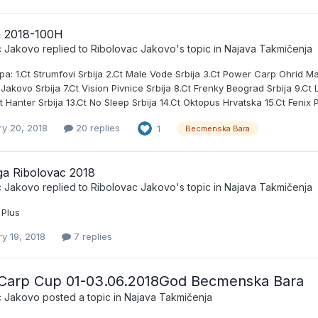
 2018-100H
c Jakovo
replied to
Ribolovac Jakovo
's topic in
Najava Takmičenja
ipa: 1.Ct Strumfovi Srbija 2.Ct Male Vode Srbija 3.Ct Power Carp Ohrid M
Jakovo Srbija 7.Ct Vision Pivnice Srbija 8.Ct Frenky Beograd Srbija 9.C
Ct Hanter Srbija 13.Ct No Sleep Srbija 14.Ct Oktopus Hrvatska 15.Ct Fenix Pl
ry 20, 2018
20 replies
1
Becmenska Bara
ga Ribolovac 2018
c Jakovo
replied to
Ribolovac Jakovo
's topic in
Najava Takmičenja
 Plus
y 19, 2018
7 replies
Carp Cup 01-03.06.2018God Becmenska Bara
c Jakovo
posted a topic in
Najava Takmičenja