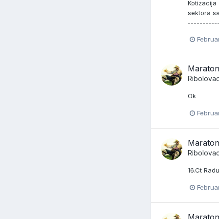
Kotizacij
sektora sa
----------
Februar
Maraton
Ribolova
Ok
Februar
Maraton
Ribolova
16.Ct Radu
Februar
Maraton