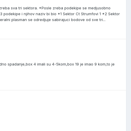
reba sva tri sektora. *Posle zreba podekipe se medjusobno
podekipe i njihov naziv bi bio *1 Sektor Ct Strumfovi 1 *2 Sektor
alni plasman se odredjuje sabirajuci bodove od sve tri...
edno spadanje,box 4 imali su 4-5kom,box 19 je imao 9 kom,to je