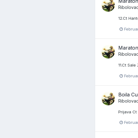
Maraton
Ribolova
12.Ct Hant
Februar
Maraton
Ribolova
11.Ct Sal
Februar
Boila C
Ribolova
Prijava Ct
Februa