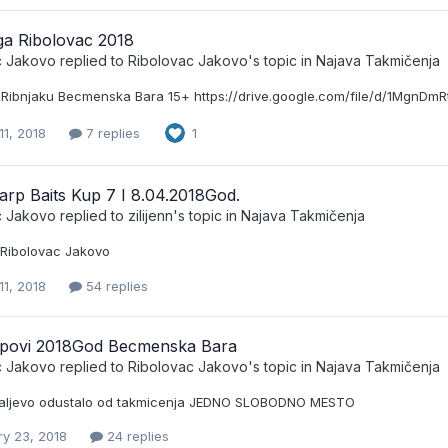
ga Ribolovac 2018
c Jakovo
replied to
Ribolovac Jakovo
's topic in
Najava Takmičenja
Ribnjaku Becmenska Bara 15+ https://drive.google.com/file/d/1Mgn
11, 2018
7 replies
1
arp Baits Kup 7 I 8.04.2018God.
c Jakovo
replied to
zilijenn
's topic in
Najava Takmičenja
t Ribolovac Jakovo
11, 2018
54 replies
upovi 2018God Becmenska Bara
c Jakovo
replied to
Ribolovac Jakovo
's topic in
Najava Takmičenja
Valjevo odustalo od takmicenja JEDNO SLOBODNO MESTO
ry 23, 2018
24 replies