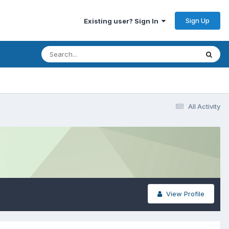
Sign Up
Existing user? Sign In
All Activity
View Profile