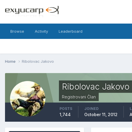
Browse
Activity
Leaderboard
Home
Ribolovac Jakovo
Ribolovac Jakovo
Registrovani Član
POSTS
JOINED
L
1,744
October 11, 2012
A