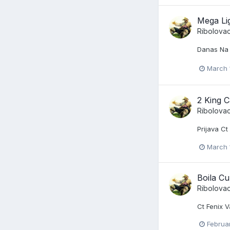
Mega Li
Ribolova
Danas Na 
March 
2 King C
Ribolova
Prijava C
March 
Boila C
Ribolova
Ct Fenix 
Februa