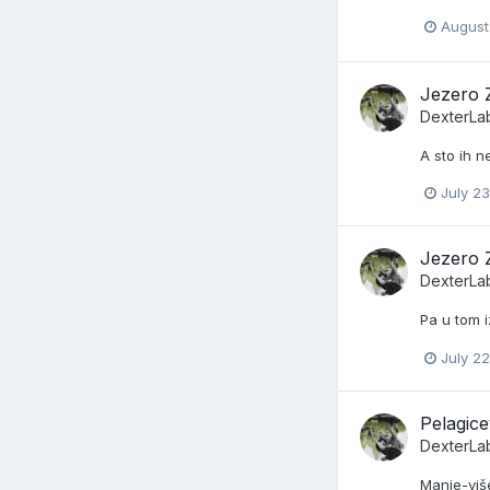
August
Jezero 
DexterLa
A sto ih n
July 23
Jezero 
DexterLa
Pa u tom 
July 22
Pelagic
DexterLa
Manje-više