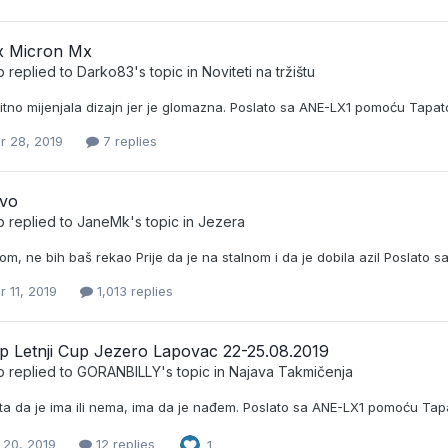
x Micron Mx
b
replied to
Darko83
's topic in
Noviteti na tržištu
bitno mijenjala dizajn jer je glomazna. Poslato sa ANE-LX1 pomoću Tapa
r 28, 2019
7 replies
evo
b
replied to
JaneMk
's topic in
Jezera
om, ne bih baš rekao Prije da je na stalnom i da je dobila azil Poslat
 11, 2019
1,013 replies
p Letnji Cup Jezero Lapovac 22-25.08.2019
b
replied to
GORANBILLY
's topic in
Najava Takmičenja
ta da je ima ili nema, ima da je nađem. Poslato sa ANE-LX1 pomoću Ta
 20, 2019
12 replies
1