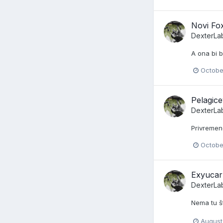
Novi Fo
DexterLa
A ona bi 
Octobe
Pelagic
DexterLa
Privremen
October
Exyucar
DexterLa
Nema tu š
August