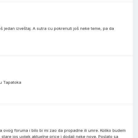
oš jedan izveštaj. A sutra cu pokrenuti još neke teme, pa da
ću Tapatoka
a ovog foruma i bilo bi mi zao da propadne ili umre. Koliko budem
e stare jos uvijek aktuelne price i dodali neke nove. Poslato sa