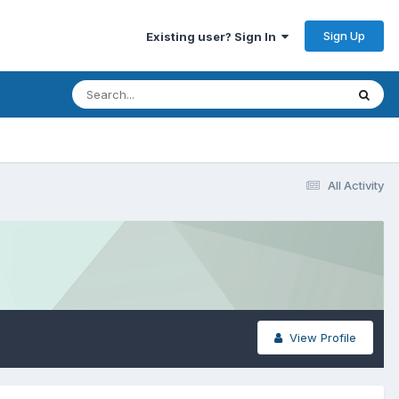
Sign Up
Existing user? Sign In
All Activity
View Profile