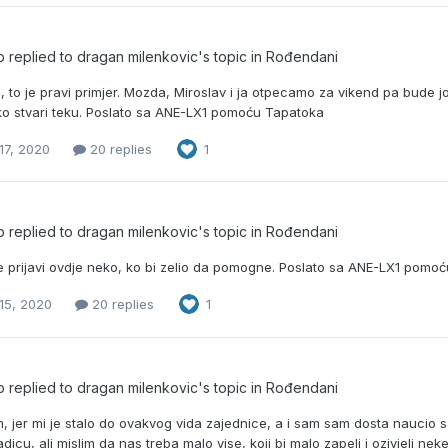
b
replied to
dragan milenkovic
's topic in
Rođendani
i, to je pravi primjer. Mozda, Miroslav i ja otpecamo za vikend pa bude j
ko stvari teku. Poslato sa ANE-LX1 pomoću Tapatoka
17, 2020
20 replies
1
b
replied to
dragan milenkovic
's topic in
Rođendani
e prijavi ovdje neko, ko bi zelio da pomogne. Poslato sa ANE-LX1 pomo
15, 2020
20 replies
1
b
replied to
dragan milenkovic
's topic in
Rođendani
, jer mi je stalo do ovakvog vida zajednice, a i sam sam dosta naucio s
icu, ali mislim da nas treba malo vise, koji bi malo zapeli i ozivjeli nek