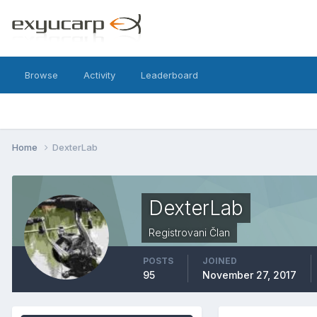
Browse
Activity
Leaderboard
Home
DexterLab
DexterLab
Registrovani Član
POSTS
JOINED
95
November 27, 2017