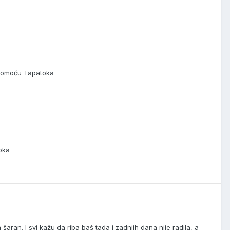
1 pomoću Tapatoka
oka
n šaran. I svi kažu da riba baš tada i zadnjih dana nije radila, a