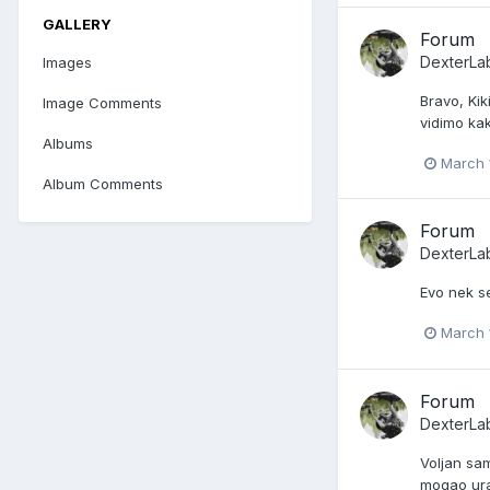
GALLERY
Forum
DexterLa
Images
Bravo, Kik
Image Comments
vidimo ka
Albums
March 
Album Comments
Forum
DexterLa
Evo nek s
March 
Forum
DexterLa
Voljan sam
mogao urad