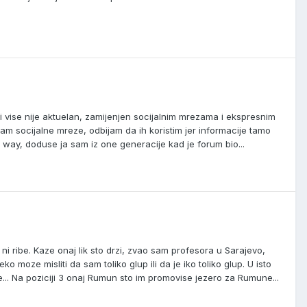
 vise nije aktuelan, zamijenjen socijalnim mrezama i ekspresnim
m socijalne mreze, odbijam da ih koristim jer informacije tamo
y way, doduse ja sam iz one generacije kad je forum bio...
ni ribe. Kaze onaj lik sto drzi, zvao sam profesora u Sarajevo,
moze misliti da sam toliko glup ili da je iko toliko glup. U isto
e... Na poziciji 3 onaj Rumun sto im promovise jezero za Rumune...