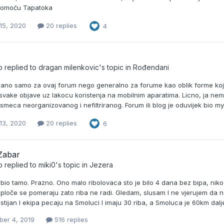
pomoću Tapatoka
15, 2020
20 replies
4
b
replied to
dragan milenkovic
's topic in
Rođendani
ezano samo za ovaj forum nego generalno za forume kao oblik forme koji
vake objave uz lakocu koristenja na mobilnim aparatima. Licno, ja nema
smeca neorganizovanog i nefiltriranog. Forum ili blog je oduvijek bio m
13, 2020
20 replies
6
Zabar
b
replied to
miki0
's topic in
Jezera
bio tamo. Prazno. Ono malo ribolovaca sto je bilo 4 dana bez bipa, niko 
ploče se pomeraju zato riba ne radi. Gledam, slusam I ne vjerujem da neko 
istijan I ekipa pecaju na Smoluci I imaju 30 riba, a Smoluca je 60km dalj
er 4, 2019
516 replies