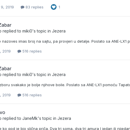
 9, 2019
83 replies
1
Zabar
b
replied to
miki0
's topic in
Jezera
e nazoves imas broj na sajtu, pa provjeri u detalje. Poslato sa ANE-LX
, 2019
516 replies
Zabar
b
replied to
miki0
's topic in
Jezera
izboru svakako je bolje njihove boile. Poslato sa ANE-LX1 pomoću Tapat
, 2019
516 replies
evo
b
replied to
JaneMk
's topic in
Jezera
 ko god je bio slična priča. Dva tri soma, dva tri amura I jedan ili nijeda