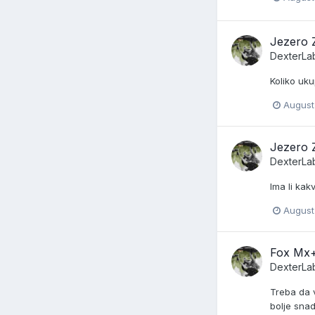
Jezero 
DexterLa
Koliko uk
August
Jezero 
DexterLa
Ima li ka
August 
Fox Mx
DexterLa
Treba da v
bolje sna