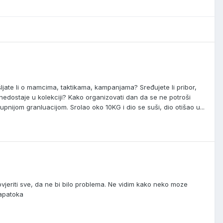
ljate li o mamcima, taktikama, kampanjama? Sređujete li pribor,
š nedostaje u kolekciji? Kako organizovati dan da se ne potroši
pnijom granluacijom. Srolao oko 10KG i dio se suši, dio otišao u...
rovjeriti sve, da ne bi bilo problema. Ne vidim kako neko moze
Tapatoka