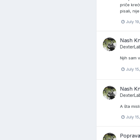
priče kreć
pisali, ni
July 19
Nash K
DexterLa
Njih sam v
July 15
Nash K
DexterLa
A šta misl
July 15
Poprava