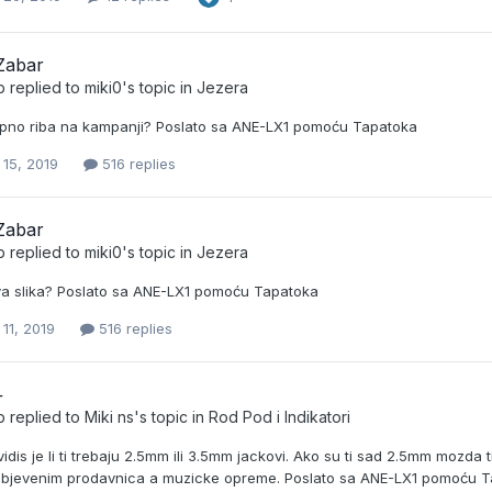
Zabar
b
replied to
miki0
's topic in
Jezera
upno riba na kampanji? Poslato sa ANE-LX1 pomoću Tapatoka
 15, 2019
516 replies
Zabar
b
replied to
miki0
's topic in
Jezera
kva slika? Poslato sa ANE-LX1 pomoću Tapatoka
11, 2019
516 replies
+
b
replied to
Miki ns
's topic in
Rod Pod i Indikatori
idis je li ti trebaju 2.5mm ili 3.5mm jackovi. Ako su ti sad 2.5mm mozda
dbjevenim prodavnica a muzicke opreme. Poslato sa ANE-LX1 pomoću 