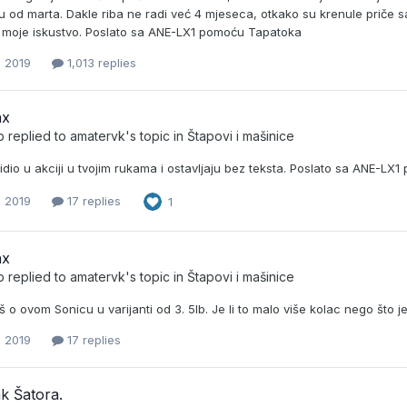
u od marta. Dakle riba ne radi već 4 mjeseca, otkako su krenule priče sa
je moje iskustvo. Poslato sa ANE-LX1 pomoću Tapatoka
, 2019
1,013 replies
nx
b
replied to
amatervk
's topic in
Štapovi i mašinice
idio u akciji u tvojim rukama i ostavljaju bez teksta. Poslato sa ANE-L
, 2019
17 replies
1
nx
b
replied to
amatervk
's topic in
Štapovi i mašinice
iš o ovom Sonicu u varijanti od 3. 5lb. Je li to malo više kolac nego š
, 2019
17 replies
k Šatora.