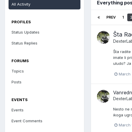
Everything po
All Activity
PREV
1
PROFILES
Status Updates
Šta Rad
DexterLa
Status Replies
Šta radite
imate li p
FORUMS
uludo? Ja 
Topics
March 
Posts
Vanredno
DexterLa
EVENTS
Nesto ne m
Events
ikoga ugr
Event Comments
March 