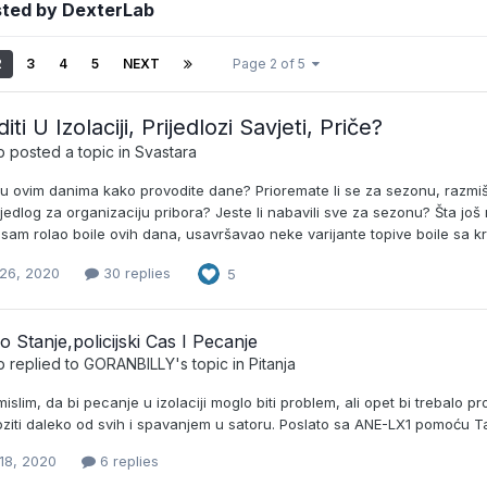
sted by DexterLab
2
3
4
5
NEXT
Page 2 of 5
iti U Izolaciji, Prijedlozi Savjeti, Priče?
b
posted a topic in
Svastara
 u ovim danima kako provodite dane? Prioremate li se za sezonu, razmiš
rijedlog za organizaciju pribora? Jeste li nabavili sve za sezonu? Šta jo
sam rolao boile ovih dana, usavršavao neke varijante topive boile sa kru
26, 2020
30 replies
5
 Stanje,policijski Cas I Pecanje
b
replied to
GORANBILLY
's topic in
Pitanja
islim, da bi pecanje u izolaciji moglo biti problem, ali opet bi trebalo p
oziti daleko od svih i spavanjem u satoru. Poslato sa ANE-LX1 pomoću 
18, 2020
6 replies