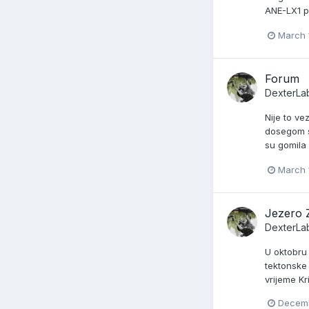
ANE-LX1 
March 
Forum
DexterLa
Nije to v
dosegom s
su gomila 
March 
Jezero 
DexterLa
U oktobru 
tektonske 
vrijeme Kr
Decemb