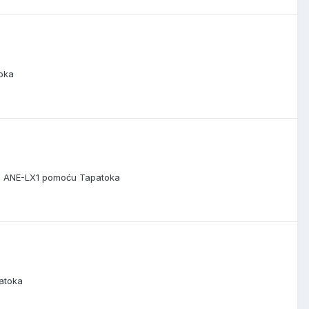
toka
o sa ANE-LX1 pomoću Tapatoka
patoka