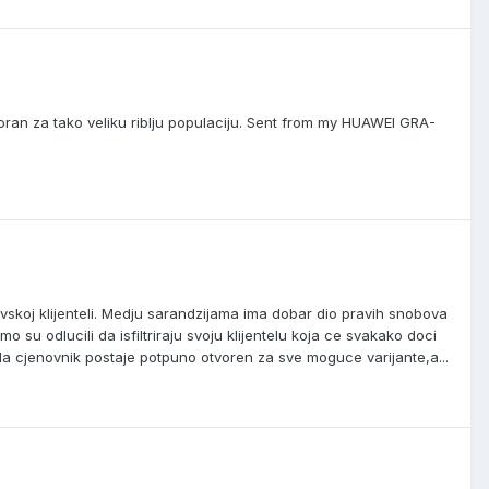
voran za tako veliku riblju populaciju. Sent from my HUAWEI GRA-
vskoj klijenteli. Medju sarandzijama ima dobar dio pravih snobova
o su odlucili da isfiltriraju svoju klijentelu koja ce svakako doci
da cjenovnik postaje potpuno otvoren za sve moguce varijante,a...