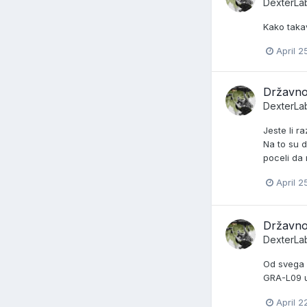
DexterLa
Kako takav
April 2
Državno
DexterLa
Jeste li r
Na to su d
poceli da 
April 2
Državno
DexterLa
Od svega n
GRA-L09 u
April 2