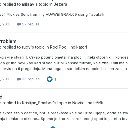
b
replied to
milisav
's topic in
Jezera
ss:) Proxies Sent from my HUAWEI GRA-L09 using Tapatalk
, 2018
57 replies
Problem
b
replied to
rudy
's topic in
Rod Pod i Indikatori
ti svije stvari: 1. Crkao potenciometar na ploci ili neki otpornik ili konde
ga grubo povukao kad si vadio iz silikonske futrole, koje znaju biti ma
ervis da ti pregledaju. Mana toga je sto delkim na poledjini ima zastitu
, 2018
35 replies
1
d
b
replied to
Kristijan_Sombor
's topic in
Noviteti na tržištu
 skroz sitnih cestica, npr iz praskaste koje se uz to I lijepe, onda se zna z
naju to lako to otklone... Spomb jedino za skroz tecniji spod koji treba