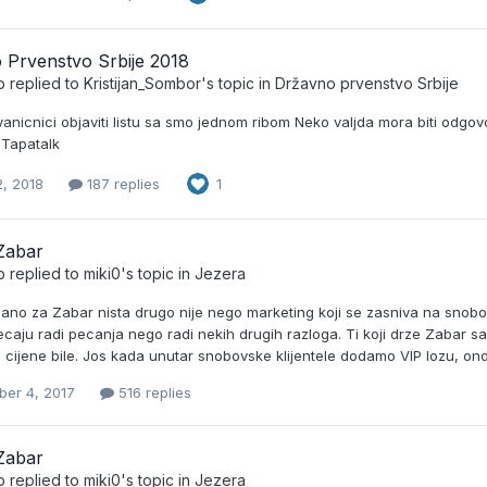
 Prvenstvo Srbije 2018
b
replied to
Kristijan_Sombor
's topic in
Državno prvenstvo Srbije
anicnici objaviti listu sa smo jednom ribom Neko valjda mora biti odgo
 Tapatalk
2, 2018
187 replies
1
Zabar
b
replied to
miki0
's topic in
Jezera
zano za Zabar nista drugo nije nego marketing koji se zasniva na snobo
pecaju radi pecanja nego radi nekih drugih razloga. Ti koji drze Zabar sam
 cijene bile. Jos kada unutar snobovske klijentele dodamo VIP lozu, on
er 4, 2017
516 replies
Zabar
b
replied to
miki0
's topic in
Jezera