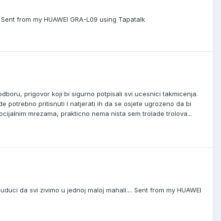
arod Sent from my HUAWEI GRA-L09 using Tapatalk
dboru, prigovor koji bi sigurno potpisali svi ucesnici takmicenja.
potrebno pritisnuti I natjerati ih da se osjete ugrozeno da bi
ocijalnim mrezama, prakticno nema nista sem trolade trolova...
 buduci da svi zivimo u jednoj maloj mahali.... Sent from my HUAWEI