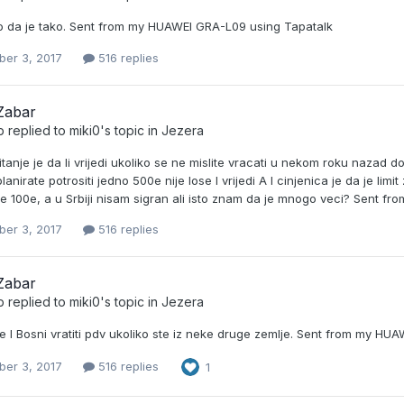
o da je tako. Sent from my HUAWEI GRA-L09 using Tapatalk
er 3, 2017
516 replies
Zabar
b
replied to
miki0
's topic in
Jezera
itanje je da li vrijedi ukoliko se ne mislite vracati u nekom roku nazad d
lanirate potrositi jedno 500e nije lose I vrijedi A I cinjenica je da je li
je 100e, a u Srbiji nisam sigran ali isto znam da je mnogo veci? Sent 
er 3, 2017
516 replies
Zabar
b
replied to
miki0
's topic in
Jezera
e I Bosni vratiti pdv ukoliko ste iz neke druge zemlje. Sent from my H
er 3, 2017
516 replies
1