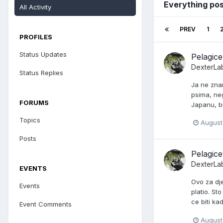
Everything po
All Activity
PREV
1
PROFILES
Status Updates
Pelagic
DexterLa
Status Replies
Ja ne znam
psima, neg
FORUMS
Japanu, bi
Topics
August
Posts
Pelagic
DexterLa
EVENTS
Ovo za dje
Events
platio. St
ce biti ka
Event Comments
August