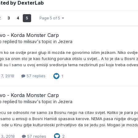
sted by DexterLab
2
3
4
5
Page 5 of 5
evo - Korda Monster Carp
b
replied to
milisav
's topic in
Jezera
 ko se ovdje pravi glup ili mozda ne govorimo istim jezikom. Niko ovdj
o sa onim sto je kao fucking poruka otislo u svijet... A to je da u Bosni zlo
li su I samo u ovoj emisiji sredisnja tema nezbrinuti psi koje treba odves
 7, 2018
57 replies
1
evo - Korda Monster Carp
b
replied to
milisav
's topic in
Jezera
cu se odnosilo ne samo za Bosnu nego na citav svijet. Koliko je para pot
o samo u emisiji o Bosni Hamidi spasava kerove. NEMA pasa nigdje drugo 
d ode u Kinu gdje kulturoloski prihvatljivo da se jedu psi. Mogao je mozda
 3, 2018
57 replies
2