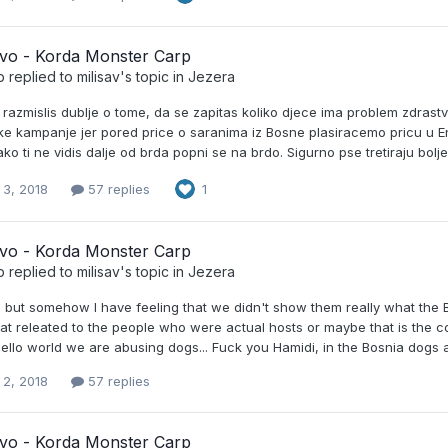
evo - Korda Monster Carp
b
replied to
milisav
's topic in
Jezera
razmislis dublje o tome, da se zapitas koliko djece ima problem zdrastve
ke kampanje jer pored price o saranima iz Bosne plasiracemo pricu u E
ako ti ne vidis dalje od brda popni se na brdo. Sigurno pse tretiraju bolje u
 3, 2018
57 replies
1
evo - Korda Monster Carp
b
replied to
milisav
's topic in
Jezera
but somehow I have feeling that we didn't show them really what the Bo
at releated to the people who were actual hosts or maybe that is the c
hello world we are abusing dogs... Fuck you Hamidi, in the Bosnia dogs a
 2, 2018
57 replies
evo - Korda Monster Carp