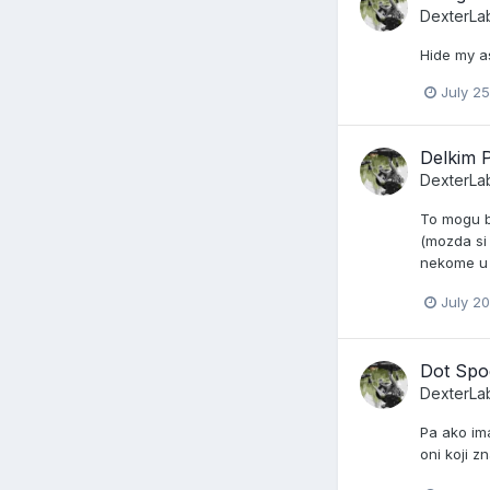
DexterLa
Hide my a
July 25
Delkim 
DexterLa
To mogu bi
(mozda si 
nekome u s
July 20
Dot Spo
DexterLa
Pa ako ima
oni koji z