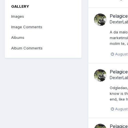
GALLERY
Pelagic
Images
DexterLa
Image Comments
A da malo 
Albums
marketins
molim te, 
Album Comments
August
Pelagic
DexterLa
Odgledao, 
know is th
end, like 
August
Pelagic