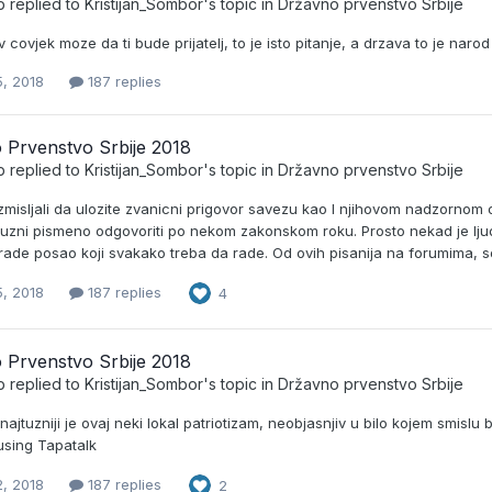
b
replied to
Kristijan_Sombor
's topic in
Državno prvenstvo Srbije
 covjek moze da ti bude prijatelj, to je isto pitanje, a drzava to je n
5, 2018
187 replies
 Prvenstvo Srbije 2018
b
replied to
Kristijan_Sombor
's topic in
Državno prvenstvo Srbije
azmisljali da ulozite zvanicni prigovor savezu kao I njihovom nadzornom o
uzni pismeno odgovoriti po nekom zakonskom roku. Prosto nekad je ljude 
rade posao koji svakako treba da rade. Od ovih pisanija na forumima, s
5, 2018
187 replies
4
 Prvenstvo Srbije 2018
b
replied to
Kristijan_Sombor
's topic in
Državno prvenstvo Srbije
ajtuzniji je ovaj neki lokal patriotizam, neobjasnjiv u bilo kojem smislu
sing Tapatalk
2, 2018
187 replies
2