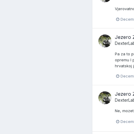
Vjerovatn
Decemb
Jezero 
DexterLa
Pa za to p
opremu I p
hrvatskoj 
Decemb
Jezero 
DexterLa
Ne, mozet
Decemb