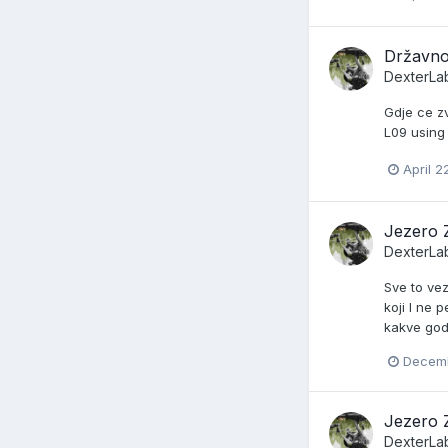
Državno
DexterLa
Gdje ce zv
L09 using
April 2
Jezero 
DexterLa
Sve to ve
koji I ne 
kakve god
Decemb
Jezero 
DexterLa