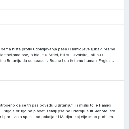
e nema nista protiv udomljavanja pasa I Hamidijeve ljubavi prema
stavljamo pse, a bio je u Africi, bili su Hrvatskoj, bili su u
ti u Britaniju da se spasu iz Bosne I da ih tamo humani Englezi...
roseno da se tri psa odvedu u Brtaniju? Ti mislis to je Hamidi
I nigdje drugo na planeti zemlji pse ne udaraju auti. Jebote, sta
 I par svinja spasiti od pokolja. U Madjarskoj nije imao problem...