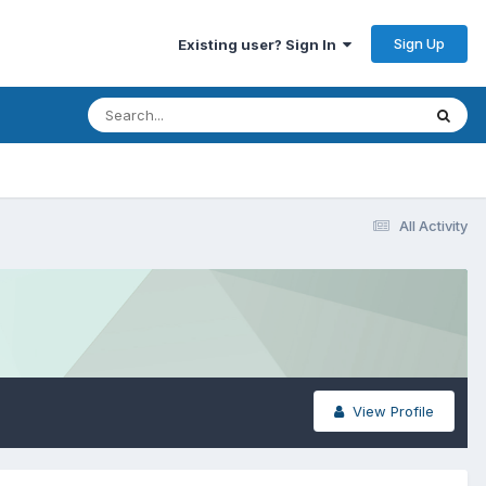
Sign Up
Existing user? Sign In
All Activity
View Profile