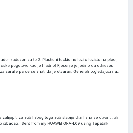
zador zaduzen za to 2. Plasticni tockic ne lezi u lezistu na ploci,
lo uske pogotovo kad je hladno) Rjesenje je jedino da odneses
 za sarafe pa ce se znati da je otvaran. Generalno,gledajuci na...
alijepiti za zub I zbog toga zub slabije drzi I zna se otvoriti, ali
 brzo izbacati... Sent from my HUAWEI GRA-L09 using Tapatalk