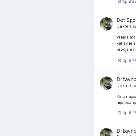
April 2
Dot Spo
DexterLa
Prema mom 
kakav je 
prodjem no
April 2
Državno
DexterLa
Pa ti napi
nije pitan
April 2
Državno