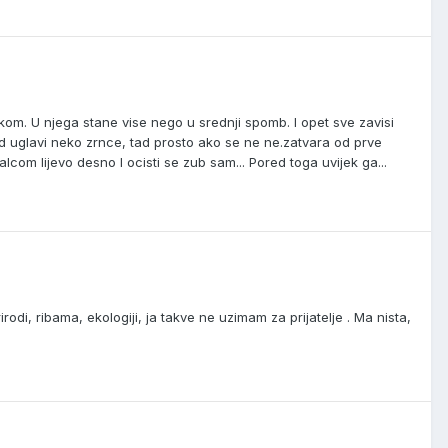
ukom. U njega stane vise nego u srednji spomb. I opet sve zavisi
d uglavi neko zrnce, tad prosto ako se ne ne.zatvara od prve
com lijevo desno I ocisti se zub sam... Pored toga uvijek ga...
rodi, ribama, ekologiji, ja takve ne uzimam za prijatelje . Ma nista,