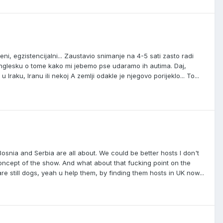
ni, egzistencijalni... Zaustavio snimanje na 4-5 sati zasto radi
nglesku o tome kako mi jebemo pse udaramo ih autima. Daj,
 Iraku, Iranu ili nekoj A zemlji odakle je njegovo porijeklo... To...
snia and Serbia are all about. We could be better hosts I don't
oncept of the show. And what about that fucking point on the
re still dogs, yeah u help them, by finding them hosts in UK now...