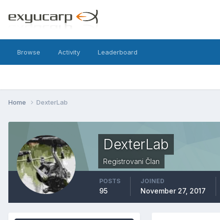
Browse
Activity
Leaderboard
Home
DexterLab
DexterLab
Registrovani Član
POSTS
JOINED
95
November 27, 2017