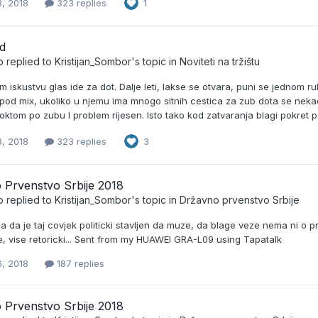
8, 2018
323 replies
1
d
b
replied to
Kristijan_Sombor
's topic in
Noviteti na tržištu
iskustvu glas ide za dot. Dalje leti, lakse se otvara, puni se jednom r
spod mix, ukoliko u njemu ima mnogo sitnih cestica za zub dota se neka
ktom po zubu I problem rijesen. Isto tako kod zatvaranja blagi pokret pal
8, 2018
323 replies
3
 Prvenstvo Srbije 2018
b
replied to
Kristijan_Sombor
's topic in
Državno prvenstvo Srbije
sa da je taj covjek politicki stavljen da muze, da blage veze nema ni o pri
je, vise retoricki... Sent from my HUAWEI GRA-L09 using Tapatalk
6, 2018
187 replies
 Prvenstvo Srbije 2018