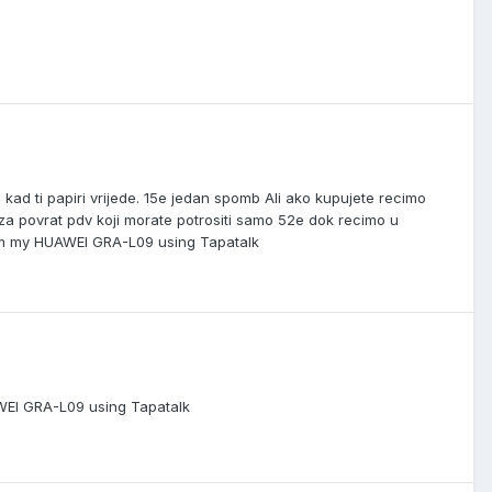
o kad ti papiri vrijede. 15e jedan spomb Ali ako kupujete recimo
mit za povrat pdv koji morate potrositi samo 52e dok recimo u
from my HUAWEI GRA-L09 using Tapatalk
UAWEI GRA-L09 using Tapatalk