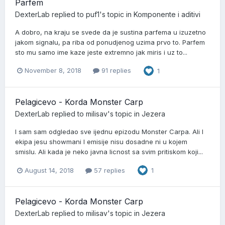
Parfem
DexterLab
replied to
puf1
's topic in
Komponente i aditivi
A dobro, na kraju se svede da je sustina parfema u izuzetno
jakom signalu, pa riba od ponudjenog uzima prvo to. Parfem
sto mu samo ime kaze jeste extremno jak miris i uz to...
November 8, 2018
91 replies
1
Pelagicevo - Korda Monster Carp
DexterLab
replied to
milisav
's topic in
Jezera
I sam sam odgledao sve ijednu epizodu Monster Carpa. Ali I
ekipa jesu showmani I emisije nisu dosadne ni u kojem
smislu. Ali kada je neko javna licnost sa svim pritiskom koji...
August 14, 2018
57 replies
1
Pelagicevo - Korda Monster Carp
DexterLab
replied to
milisav
's topic in
Jezera