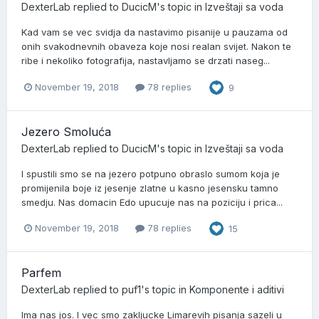
DexterLab
replied to
DucicM
's topic in
Izveštaji sa voda
Kad vam se vec svidja da nastavimo pisanije u pauzama od
onih svakodnevnih obaveza koje nosi realan svijet. Nakon te
ribe i nekoliko fotografija, nastavljamo se drzati naseg...
November 19, 2018
78 replies
9
Jezero Smoluća
DexterLab
replied to
DucicM
's topic in
Izveštaji sa voda
I spustili smo se na jezero potpuno obraslo sumom koja je
promijenila boje iz jesenje zlatne u kasno jesensku tamno
smedju. Nas domacin Edo upucuje nas na poziciju i prica...
November 19, 2018
78 replies
15
Parfem
DexterLab
replied to
puf1
's topic in
Komponente i aditivi
Ima nas jos. I vec smo zakljucke Limarevih pisanja sazeli u