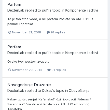
Parfem
DexterLab
replied to
puf1
's topic in
Komponente i aditivi
To je toaletna voda, a ne parfem Poslato sa ANE-LX1 uz
pomoć Tapatoka
November 21, 2018
91 replies
Parfem
DexterLab
replied to
puf1
's topic in
Komponente i aditivi
Ovako tvoji postovi zvuce...
November 20, 2018
91 replies
Novogodisnje Druzenje
DexterLab
replied to
Dukas
's topic in
Obaveštenja
Kakav tip druzenja? Kafansko? Koji ribolovci? Fiderasi?
Sarandzije? Varalicari? Poslato sa ANE-LX1 uz pomoć
Tapatoka