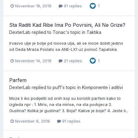
November 18, 2018
91 replies
1
Sta Raditi Kad Ribe Ima Po Povrsini, Ali Ne Grize?
DexterLab
replied to
Tonac
's topic in
Taktika
Irvasvo ulje je bolje pd losova ulja, ali se moze dobiti jedino
od Deda Mraza Poslato sa ANE-LX1 uz pomoć Tapatoka
November 14, 2018
21 replies
1
Parfem
DexterLab
replied to
puf1
's topic in
Komponente i aditivi
Moze li iko podijeliti od onih koji su koristili parfem kako to
izgleda npr : 1. Miris, na sta mirise, na sta podsjeca 2.
Gustina? Kolika je gustina? 3. Boja? Kakve je boje? 4. Jeste li...
November 8, 2018
91 replies