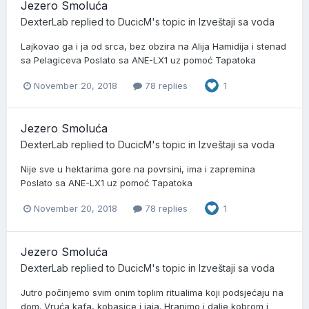
Jezero Smoluća
DexterLab
replied to
DucicM
's topic in
Izveštaji sa voda
Lajkovao ga i ja od srca, bez obzira na Alija Hamidija i stenad
sa Pelagiceva Poslato sa ANE-LX1 uz pomoć Tapatoka
November 20, 2018
78 replies
1
Jezero Smoluća
DexterLab
replied to
DucicM
's topic in
Izveštaji sa voda
Nije sve u hektarima gore na povrsini, ima i zapremina
Poslato sa ANE-LX1 uz pomoć Tapatoka
November 20, 2018
78 replies
1
Jezero Smoluća
DexterLab
replied to
DucicM
's topic in
Izveštaji sa voda
Jutro počinjemo svim onim toplim ritualima koji podsjećaju na
dom. Vruća kafa, kobasice i jaja. Hranimo i dalje kobrom i