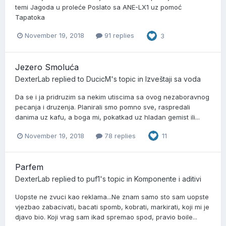
temi Jagoda u proleće Poslato sa ANE-LX1 uz pomoć
Tapatoka
November 19, 2018
91 replies
3
Jezero Smoluća
DexterLab
replied to
DucicM
's topic in
Izveštaji sa voda
Da se i ja pridruzim sa nekim utiscima sa ovog nezaboravnog
pecanja i druzenja. Planirali smo pomno sve, raspredali
danima uz kafu, a boga mi, pokatkad uz hladan gemist ili...
November 19, 2018
78 replies
11
Parfem
DexterLab
replied to
puf1
's topic in
Komponente i aditivi
Uopste ne zvuci kao reklama...Ne znam samo sto sam uopste
vjezbao zabacivati, bacati spomb, kobrati, markirati, koji mi je
djavo bio. Koji vrag sam ikad spremao spod, pravio boile...