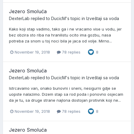
Jezero Smoluća
DexterLab
replied to
DucicM
's topic in
Izveštaji sa voda
Kako koji stap vadimo, tako ga i ne vracamo vise u vodu, jer
bez obzira sto riba na hranilistu ocito ima gozbu, nasa
potreba za snom u toj noci bila je jaca od volje. Mirno...
November 19, 2018
78 replies
8
Jezero Smoluća
DexterLab
replied to
DucicM
's topic in
Izveštaji sa voda
Istrcavamo van, onako bunovni i sneni, nesigurni gdje se
uopste nalazimo. Dizem stap sa rod poda i ponovno osjecam
da je tu, sa druge strane najlona dostojan protivnik koji ne...
November 19, 2018
78 replies
8
Jezero Smoluća