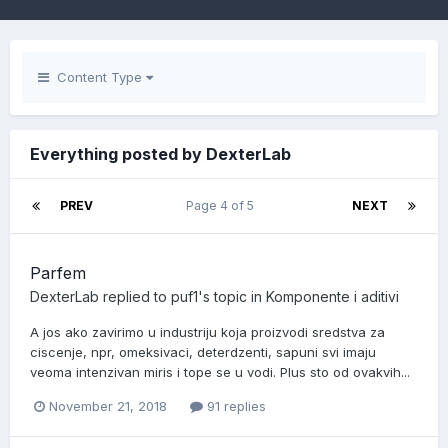
Content Type
Everything posted by DexterLab
PREV
Page 4 of 5
NEXT
Parfem
DexterLab
replied to
puf1
's topic in
Komponente i aditivi
A jos ako zavirimo u industriju koja proizvodi sredstva za
ciscenje, npr, omeksivaci, deterdzenti, sapuni svi imaju
veoma intenzivan miris i tope se u vodi. Plus sto od ovakvih...
November 21, 2018
91 replies