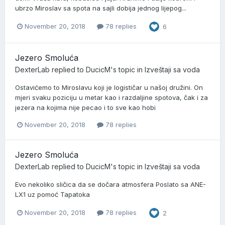
ubrzo Miroslav sa spota na sajli dobija jednog lijepog...
November 20, 2018
78 replies
6
Jezero Smoluća
DexterLab
replied to
DucicM
's topic in
Izveštaji sa voda
Ostavićemo to Miroslavu koji je logističar u našoj družini. On
mjeri svaku poziciju u metar kao i razdaljine spotova, čak i za
jezera na kojima nije pecao i to sve kao hobi
November 20, 2018
78 replies
Jezero Smoluća
DexterLab
replied to
DucicM
's topic in
Izveštaji sa voda
Evo nekoliko sličica da se dočara atmosfera Poslato sa ANE-
LX1 uz pomoć Tapatoka
November 20, 2018
78 replies
2