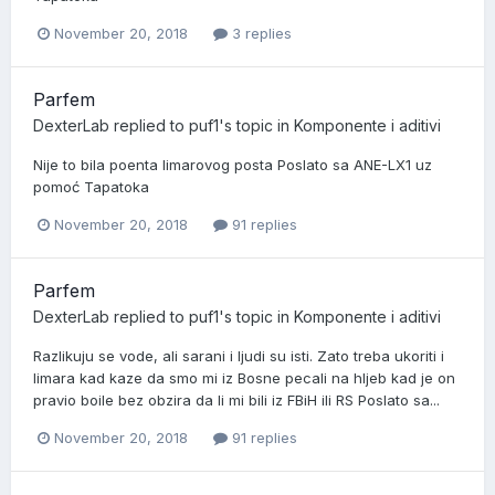
November 20, 2018
3 replies
Parfem
DexterLab
replied to
puf1
's topic in
Komponente i aditivi
Nije to bila poenta limarovog posta Poslato sa ANE-LX1 uz
pomoć Tapatoka
November 20, 2018
91 replies
Parfem
DexterLab
replied to
puf1
's topic in
Komponente i aditivi
Razlikuju se vode, ali sarani i ljudi su isti. Zato treba ukoriti i
limara kad kaze da smo mi iz Bosne pecali na hljeb kad je on
pravio boile bez obzira da li mi bili iz FBiH ili RS Poslato sa...
November 20, 2018
91 replies