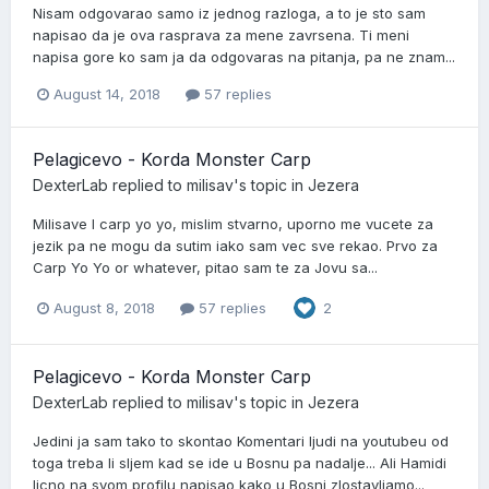
Nisam odgovarao samo iz jednog razloga, a to je sto sam
napisao da je ova rasprava za mene zavrsena. Ti meni
napisa gore ko sam ja da odgovaras na pitanja, pa ne znam...
August 14, 2018
57 replies
Pelagicevo - Korda Monster Carp
DexterLab
replied to
milisav
's topic in
Jezera
Milisave I carp yo yo, mislim stvarno, uporno me vucete za
jezik pa ne mogu da sutim iako sam vec sve rekao. Prvo za
Carp Yo Yo or whatever, pitao sam te za Jovu sa...
August 8, 2018
57 replies
2
Pelagicevo - Korda Monster Carp
DexterLab
replied to
milisav
's topic in
Jezera
Jedini ja sam tako to skontao Komentari ljudi na youtubeu od
toga treba li sljem kad se ide u Bosnu pa nadalje... Ali Hamidi
licno na svom profilu napisao kako u Bosni zlostavljamo...