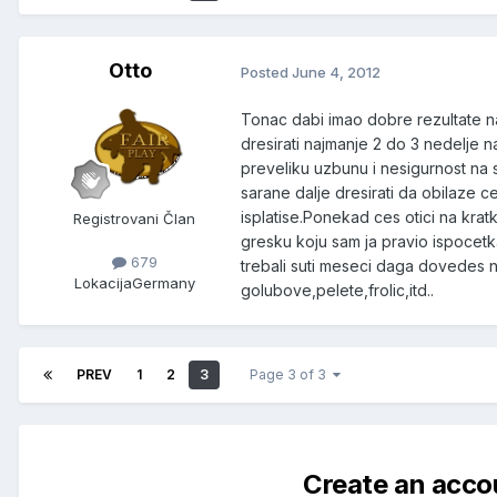
Otto
Posted
June 4, 2012
Tonac dabi imao dobre rezultate na 
dresirati najmanje 2 do 3 nedelje 
preveliku uzbunu i nesigurnost na s
sarane dalje dresirati da obilaze c
isplatise.Ponekad ces otici na krat
Registrovani Član
gresku koju sam ja pravio ispocetka
679
trebali suti meseci daga dovedes 
Lokacija
Germany
golubove,pelete,frolic,itd..
PREV
1
2
3
Page 3 of 3
Create an acco