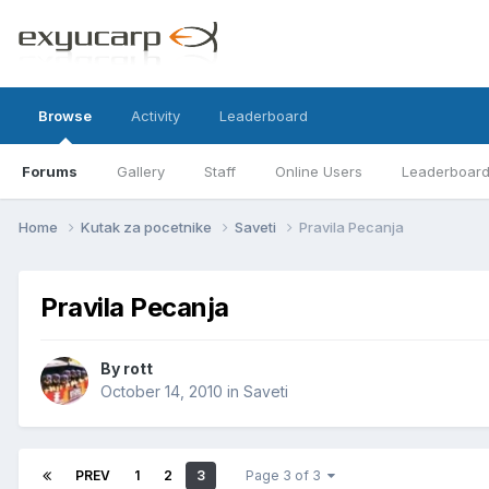
Browse
Activity
Leaderboard
Forums
Gallery
Staff
Online Users
Leaderboar
Home
Kutak za pocetnike
Saveti
Pravila Pecanja
Pravila Pecanja
By
rott
October 14, 2010
in
Saveti
PREV
1
2
3
Page 3 of 3