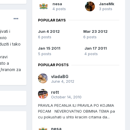
nesa
JaneMk
4 posts
3 posts
POPULAR DAYS
vati i
Jun 4 2012
Mar 23 2012
6 posts
6 posts
avio
ziti i tako
Jan 15 2011
Jan 17 2011
5 posts
4 posts
ravi
sto a
POPULAR POSTS
m,hranom za
vladaBG
June 4, 2012
rott
October 14, 2010
PRAVILA PECANJA ILI PRAVILA PO KOJIMA
PECAM NEVEROVATNO OBIMNA TEMA pa
cu pokushati u shto kracim crtama da...
nesa