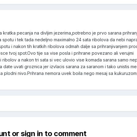
kratka pecanja na divljim jezerima,potrebno je prvo sarana prihranji
na spotu i tek tada nedeljno maximalno 24 sata ribolova da nebi napr
potu i nakon tih kratkih ribolova odmah dalje sa prihranjivanjem produ
esce tvoj spot.Ovo tije sa vise posla i prihrane povezano ali verujmi
ki ribolov a nakon tri sata si vec ulovio vise komada sarana samo nep
 date uvati groznica jer izvlacis sarana za saranom i tako unistis me
na plodni nivo.Prihrana nemora uvek boila nego mesaj sa kukuruzo
unt or sign in to comment