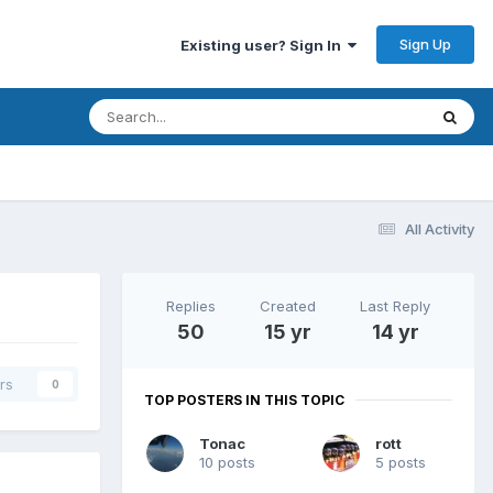
Sign Up
Existing user? Sign In
All Activity
Replies
Created
Last Reply
50
15 yr
14 yr
rs
0
TOP POSTERS IN THIS TOPIC
Tonac
rott
10 posts
5 posts