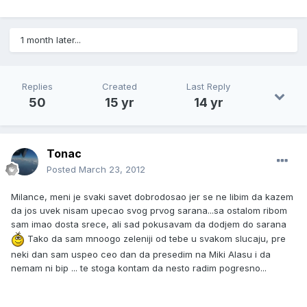
1 month later...
Replies
Created
Last Reply
50
15 yr
14 yr
Tonac
Posted
March 23, 2012
Milance, meni je svaki savet dobrodosao jer se ne libim da kazem
da jos uvek nisam upecao svog prvog sarana...sa ostalom ribom
sam imao dosta srece, ali sad pokusavam da dodjem do sarana
Tako da sam mnoogo zeleniji od tebe u svakom slucaju, pre
neki dan sam uspeo ceo dan da presedim na Miki Alasu i da
nemam ni bip ... te stoga kontam da nesto radim pogresno...