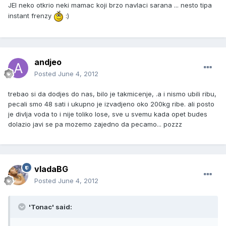
JEl neko otkrio neki mamac koji brzo navlaci sarana ... nesto tipa
instant frenzy
:)
andjeo
Posted
June 4, 2012
trebao si da dodjes do nas, bilo je takmicenje, .a i nismo ubili ribu,
pecali smo 48 sati i ukupno je izvadjeno oko 200kg ribe. ali posto
je divlja voda to i nije toliko lose, sve u svemu kada opet budes
dolazio javi se pa mozemo zajedno da pecamo... pozzz
vladaBG
Posted
June 4, 2012
'Tonac' said: