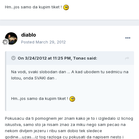
Hm...jos samo da kupim tiket !
diablo
Posted
March 29, 2012
On 3/24/2012 at 11:25 PM, Tonac said:
Na vodi, svaki slobodan dan ... A kad ubodem tu sedmicu na
lotou, onda SVAKI dan .
Hm...jos samo da kupim tiket !
Pokusacu da ti pomognem jer znam kako je to i izgledalo iz licnog
iskustva, samo sto ja nisam znao za miku nego sam pecao na
nekom divljem jezeru i ribu sam dobio tek sledece
godine....uzas....iz tog razloga cu pokusati da napisem nesto i