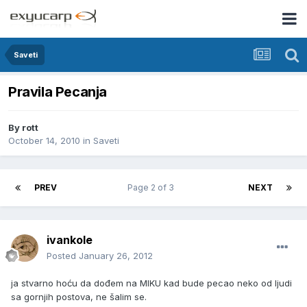
Saveti
Pravila Pecanja
By
rott
October 14, 2010
in
Saveti
PREV
Page 2 of 3
NEXT
ivankole
Posted
January 26, 2012
ja stvarno hoću da dođem na MIKU kad bude pecao neko od ljudi
sa gornjih postova, ne šalim se.