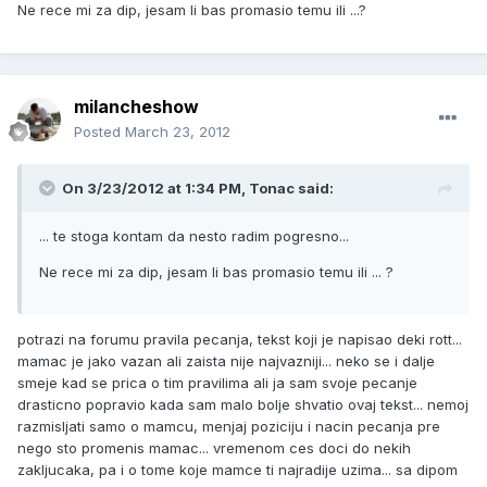
Ne rece mi za dip, jesam li bas promasio temu ili ...?
milancheshow
Posted
March 23, 2012
On 3/23/2012 at 1:34 PM, Tonac said:
... te stoga kontam da nesto radim pogresno...
Ne rece mi za dip, jesam li bas promasio temu ili ... ?
potrazi na forumu pravila pecanja, tekst koji je napisao deki rott...
mamac je jako vazan ali zaista nije najvazniji... neko se i dalje
smeje kad se prica o tim pravilima ali ja sam svoje pecanje
drasticno popravio kada sam malo bolje shvatio ovaj tekst... nemoj
razmisljati samo o mamcu, menjaj poziciju i nacin pecanja pre
nego sto promenis mamac... vremenom ces doci do nekih
zakljucaka, pa i o tome koje mamce ti najradije uzima... sa dipom