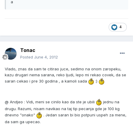
a
4
Tonac
Posted
June 4, 2012
Vlado, znas da sam te citirao juce, sedimo na onom zaropeku,
kazu drugari nema sarana, reko ljudi, lepo mi rekao covek, da se
saran cekao i pre 30 godina , a kamoli sada
:)
@ Andjeo : Vidi, meni se cinilo kao da ste je ubili
jednu na
drugu. Razumi, nisam navikao na taj tip pecanja gde je 100 kg
dnevno "onako"
. Jedan saran bi bio potpuni uspeh za mene,
da sam ga upecao.