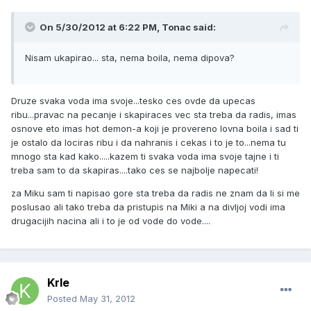
On 5/30/2012 at 6:22 PM, Tonac said:
Nisam ukapirao... sta, nema boila, nema dipova?
Druze svaka voda ima svoje...tesko ces ovde da upecas
ribu...pravac na pecanje i skapiraces vec sta treba da radis, imas
osnove eto imas hot demon-a koji je provereno lovna boila i sad ti
je ostalo da lociras ribu i da nahranis i cekas i to je to...nema tu
mnogo sta kad kako.....kazem ti svaka voda ima svoje tajne i ti
treba sam to da skapiras....tako ces se najbolje napecati!
za Miku sam ti napisao gore sta treba da radis ne znam da li si me
poslusao ali tako treba da pristupis na Miki a na divljoj vodi ima
drugacijih nacina ali i to je od vode do vode....
Krle
Posted
May 31, 2012