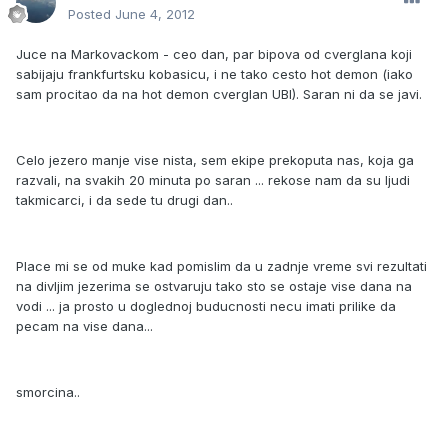
Posted
June 4, 2012
Juce na Markovackom - ceo dan, par bipova od cverglana koji
sabijaju frankfurtsku kobasicu, i ne tako cesto hot demon (iako
sam procitao da na hot demon cverglan UBI). Saran ni da se javi.
Celo jezero manje vise nista, sem ekipe prekoputa nas, koja ga
razvali, na svakih 20 minuta po saran ... rekose nam da su ljudi
takmicarci, i da sede tu drugi dan..
Place mi se od muke kad pomislim da u zadnje vreme svi rezultati
na divljim jezerima se ostvaruju tako sto se ostaje vise dana na
vodi ... ja prosto u doglednoj buducnosti necu imati prilike da
pecam na vise dana...
smorcina..