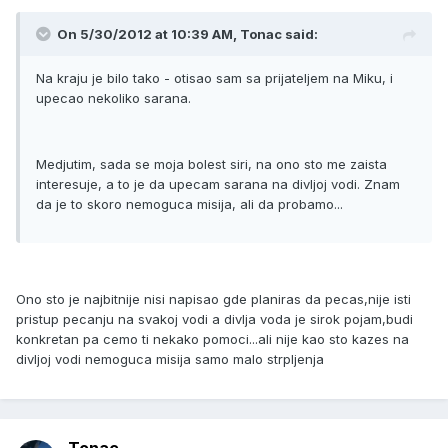
On 5/30/2012 at 10:39 AM, Tonac said:
Na kraju je bilo tako - otisao sam sa prijateljem na Miku, i
upecao nekoliko sarana.
Medjutim, sada se moja bolest siri, na ono sto me zaista
interesuje, a to je da upecam sarana na divljoj vodi. Znam
da je to skoro nemoguca misija, ali da probamo...
Ono sto je najbitnije nisi napisao gde planiras da pecas,nije isti
pristup pecanju na svakoj vodi a divlja voda je sirok pojam,budi
konkretan pa cemo ti nekako pomoci...ali nije kao sto kazes na
divljoj vodi nemoguca misija samo malo strpljenja