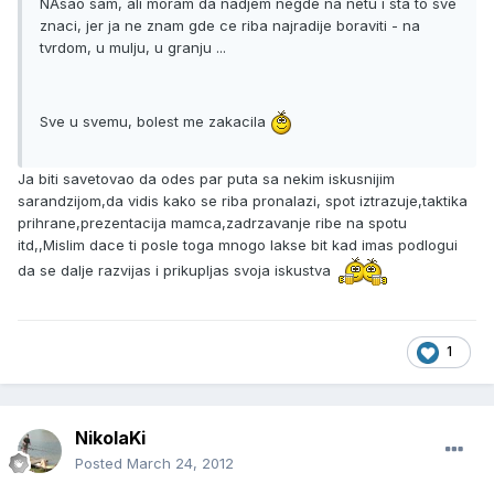
NAsao sam, ali moram da nadjem negde na netu i sta to sve
znaci, jer ja ne znam gde ce riba najradije boraviti - na
tvrdom, u mulju, u granju ...
Sve u svemu, bolest me zakacila
Ja biti savetovao da odes par puta sa nekim iskusnijim
sarandzijom,da vidis kako se riba pronalazi, spot iztrazuje,taktika
prihrane,prezentacija mamca,zadrzavanje ribe na spotu
itd,,Mislim dace ti posle toga mnogo lakse bit kad imas podlogui
da se dalje razvijas i prikupljas svoja iskustva
1
NikolaKi
Posted
March 24, 2012