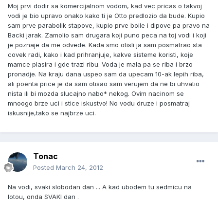
Moj prvi dodir sa komercijalnom vodom, kad vec pricas o takvoj
vodi je bio upravo onako kako ti je Otto predlozio da bude. Kupio
sam prve parabolik stapove, kupio prve boile i dipove pa pravo na
Backi jarak. Zamolio sam drugara koji puno peca na toj vodi i koji
je poznaje da me odvede. Kada smo otisli ja sam posmatrao sta
covek radi, kako i kad prihranjuje, kakve sisteme koristi, koje
mamce plasira i gde trazi ribu. Voda je mala pa se riba i brzo
pronadje. Na kraju dana uspeo sam da upecam 10-ak lepih riba,
ali poenta price je da sam otisao sam verujem da ne bi uhvatio
nista ili bi mozda slucajno nabo* nekog. Ovim nacinom se
mnoogo brze uci i stice iskustvo! No vodu druze i posmatraj
iskusnije,tako se najbrze uci.
Tonac
Posted
March 24, 2012
Na vodi, svaki slobodan dan ... A kad ubodem tu sedmicu na
lotou, onda SVAKI dan .