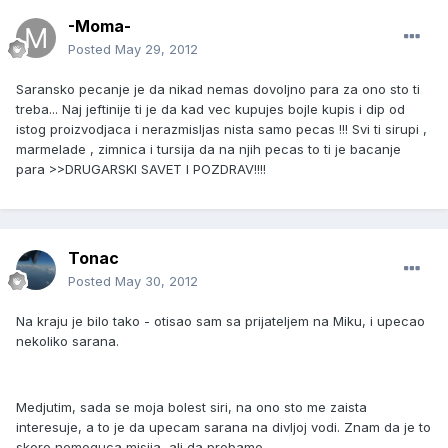
-Moma-
Posted
May 29, 2012
Saransko pecanje je da nikad nemas dovoljno para za ono sto ti
treba... Naj jeftinije ti je da kad vec kupujes bojle kupis i dip od
istog proizvodjaca i nerazmisljas nista samo pecas !!! Svi ti sirupi ,
marmelade , zimnica i tursija da na njih pecas to ti je bacanje
para >>DRUGARSKI SAVET I POZDRAV!!!!
Tonac
Posted
May 30, 2012
Na kraju je bilo tako - otisao sam sa prijateljem na Miku, i upecao
nekoliko sarana.
Medjutim, sada se moja bolest siri, na ono sto me zaista
interesuje, a to je da upecam sarana na divljoj vodi. Znam da je to
skoro nemoguca misija, ali da probamo...