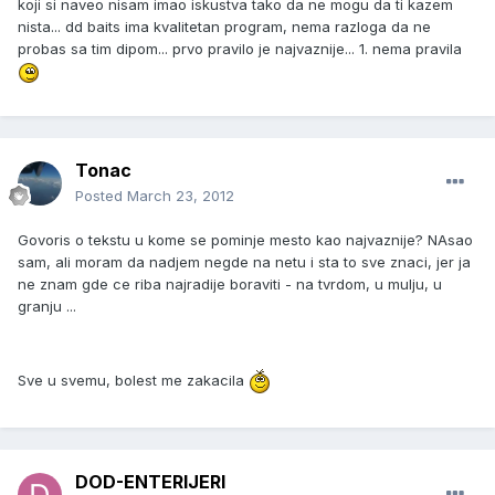
koji si naveo nisam imao iskustva tako da ne mogu da ti kazem
nista... dd baits ima kvalitetan program, nema razloga da ne
probas sa tim dipom... prvo pravilo je najvaznije... 1. nema pravila
Tonac
Posted
March 23, 2012
Govoris o tekstu u kome se pominje mesto kao najvaznije? NAsao
sam, ali moram da nadjem negde na netu i sta to sve znaci, jer ja
ne znam gde ce riba najradije boraviti - na tvrdom, u mulju, u
granju ...
Sve u svemu, bolest me zakacila
DOD-ENTERIJERI