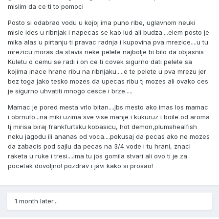
mislim da ce ti to pomoci
Posto si odabrao vodu u kojoj ima puno ribe, uglavnom neuki
misle ides u ribnjak i napecas se kao lud ali budza....elem posto je
mika alas u pirtanju ti pravac radnja i kupovina pva mrezice....u tu
mrezicu moras da stavis neke pelete najbolje bi bilo da objasnis
Kuletu o cemu se radi i on ce ti covek sigurno dati pelete sa
kojima inace hrane ribu na ribnjaku.....e te pelete u pva mrezu jer
bez toga jako tesko mozes da upecas ribu tj mozes ali ovako ces
je sigurno uhvatiti mnogo cesce i brze.....
Mamac je pored mesta vrlo bitan....jbs mesto ako imas los mamac
i obrnuto...na miki uzima sve vise manje i kukuruz i boile od aroma
tj mirisa biraj frankfurtsku kobasicu, hot demon,plumshealfish
neku jagodu ili ananas od voca....pokusaj da pecas ako ne mozes
da zabacis pod sajlu da pecas na 3/4 vode i tu hrani, znaci
raketa u ruke i tresi....ima tu jos gomila stvari ali ovo ti je za
pocetak dovoljno! pozdrav i javi kako si prosao!
1 month later...