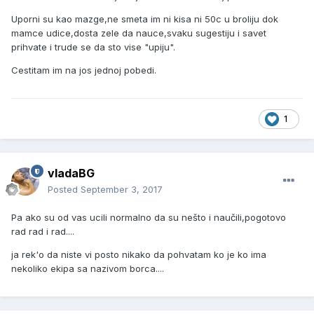
Uporni su kao mazge,ne smeta im ni kisa ni 50c u broliju dok
mamce udice,dosta zele da nauce,svaku sugestiju i savet
prihvate i trude se da sto vise "upiju".
Cestitam im na jos jednoj pobedi.
1
vladaBG
Posted
September 3, 2017
Pa ako su od vas ucili normalno da su nešto i naučili,pogotovo
rad rad i rad....
ja rek'o da niste vi posto nikako da pohvatam ko je ko ima
nekoliko ekipa sa nazivom borca....