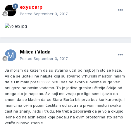
exyucarp
Posted
September 3, 2017
Milica i Vlada
Posted
September 3, 2017
Ja moram da kazem da su stvarno ucili od najboljih sto se kaze.
Ali da se ucitelji ne naljute koji su stvarno vrhunski majstori mislim
da su ih malo presli ????. Nisu bas od skoro u ovome dugo vec
oni gaze na nasim vodama. To je jedina greska učitelja Srkija od
onoga sto je napisao. Svi koji me znaju pre lige sam izjavio da
smem da se kladim da ce Stara Borča biti prva bez konkurencije. I
momcima ovim putem čestitam od srca na prvom mestu i svaka
čast na znanju,radu i trudu. Ne treba zaboraviti da je voja okupio
jedne od najacih ekipa koje pecaju na ovim prostorima sto samo
veliča njihovo znanje.