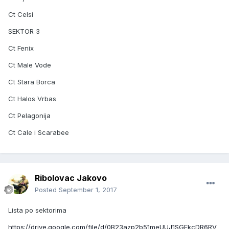
Ct Celsi
SEKTOR 3
Ct Fenix
Ct Male Vode
Ct Stara Borca
Ct Halos Vrbas
Ct Pelagonija
Ct Cale i Scarabee
Ribolovac Jakovo
Posted
September 1, 2017
Lista po sektorima
https://drive.google.com/file/d/0B23azp2b51meUUJ1SGFkcDR6RV