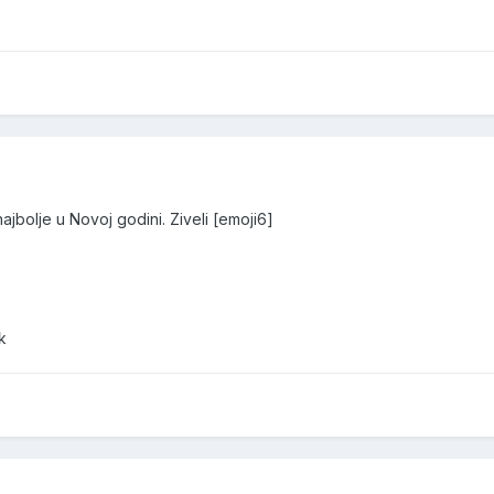
jbolje u Novoj godini. Ziveli [emoji6]
k