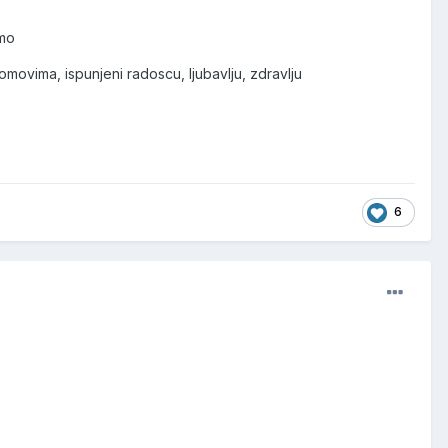
imo
movima, ispunjeni radoscu, ljubavlju, zdravlju
6