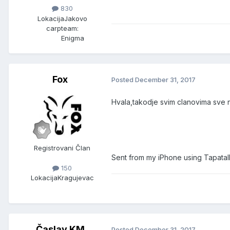
830
Lokacija
Jakovo
carpteam:
Enigma
Fox
Posted
December 31, 2017
Hvala,takodje svim clanovima sve na
Registrovani Član
Sent from my iPhone using Tapatal
150
Lokacija
Kragujevac
Časlav KM
Posted
December 31, 2017