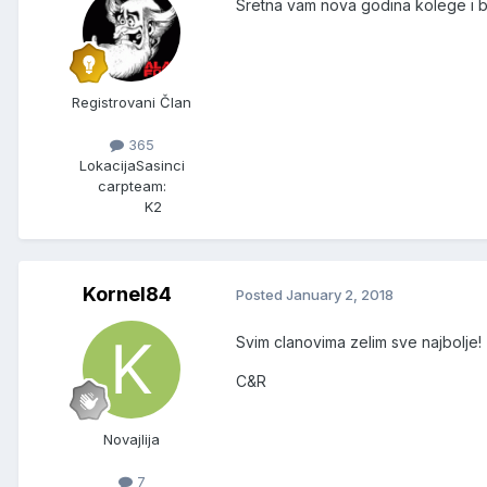
Sretna vam nova godina kolege i bi
Registrovani Član
365
Lokacija
Sasinci
carpteam:
K2
Kornel84
Posted
January 2, 2018
Svim clanovima zelim sve najbolje!
C&R
Novajlija
7