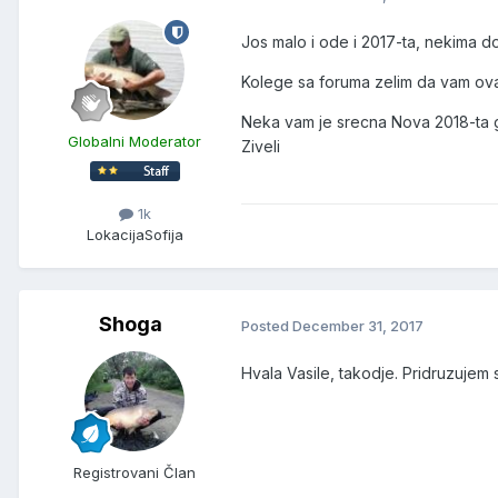
Jos malo i ode i 2017-ta, nekima do
Kolege sa foruma zelim da vam ova 
Neka vam je srecna Nova 2018-ta 
Globalni Moderator
Ziveli
1k
Lokacija
Sofija
Shoga
Posted
December 31, 2017
Hvala Vasile, takodje. Pridruzujem s
Registrovani Član