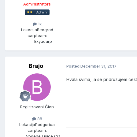
Administrators
1k
Lokacija
Beograd
carpteam:
Exyucarp
Brajo
Posted
December 31, 2017
Hvala svima, ja se pridružujem česti
Registrovani Član
88
Lokacija
Podgorica
carpteam:
Vodene Lisice CG