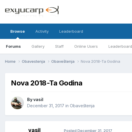
Browse
Activity
Leaderboard
Forums
Gallery
Staff
Online Users
Leaderboar
Home
Obavestenja
Obaveštenja
Nova 2018-Ta Godina
Nova 2018-Ta Godina
By
vasil
December 31, 2017
in
Obaveštenja
vasil
Posted
December 31, 2017