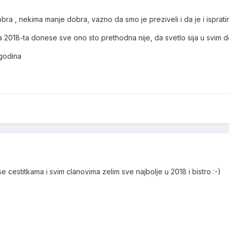
bra , nekima manje dobra, vazno da smo je preziveli i da je i isprat
2018-ta donese sve ono sto prethodna nije, da svetlo sija u svim do
godina
e cestitkama i svim clanovima zelim sve najbolje u 2018 i bistro :-)