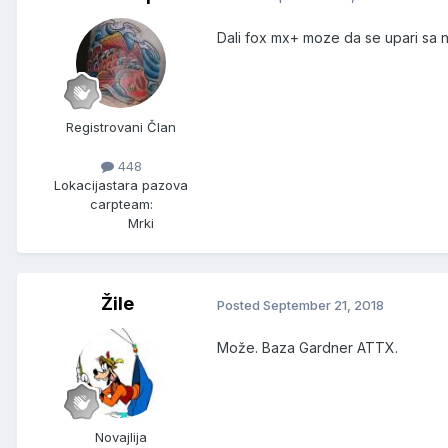
Dali fox mx+ moze da se upari s
Registrovani Član
448
Lokacija
stara pazova
carpteam:
Mrki
Žile
Posted
September 21, 2018
Može. Baza Gardner ATTX.
Novajlija