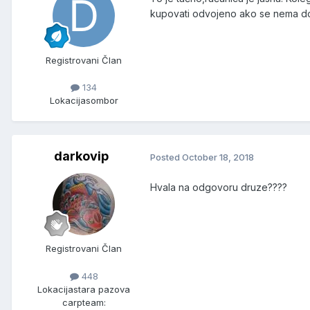
kupovati odvojeno ako se nema dov
Registrovani Član
134
Lokacija
sombor
darkovip
Posted
October 18, 2018
Hvala na odgovoru druze????
Registrovani Član
448
Lokacija
stara pazova
carpteam: