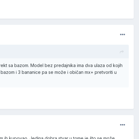
irekt sa bazom. Model bez predajnika ima dva ulaza od kojih
a bazom i 3 bananice pa se može i običan mx+ pretvoriti u
 sam ih kupovao. Jedina dobra stvar u tome je što se može