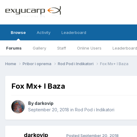
Browse
Activity
Leaderboard
Forums
Gallery
Staff
Online Users
Leaderboar
Home
Pribor i oprema
Rod Pod i Indikatori
Fox Mx+ I Baza
Fox Mx+ I Baza
By
darkovip
September 20, 2018
in
Rod Pod i Indikatori
darkovip
Posted
September 20, 2018