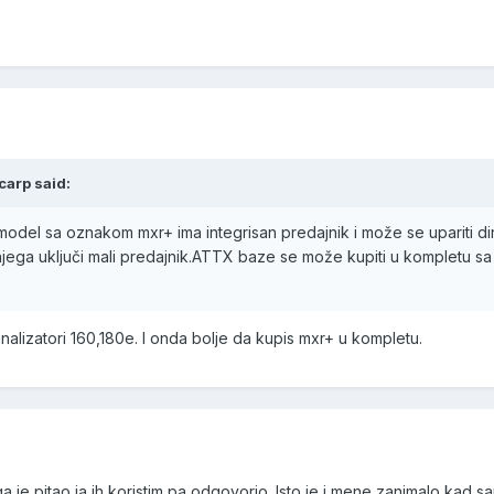
carp said:
 model sa oznakom mxr+ ima integrisan predajnik i može se upariti d
 njega uključi mali predajnik.ATTX baze se može kupiti u kompletu s
gnalizatori 160,180e. I onda bolje da kupis mxr+ u kompletu.
ga je pitao,ja ih koristim pa odgovorio. Isto je i mene zanimalo kad