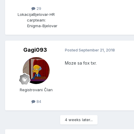
29
Lokacija
Bjelovar-HR
carpteam:
Enigma-Bjelovar
Gagi093
Posted
September 21, 2018
Moze sa fox txr.
Registrovani Član
84
4 weeks later...