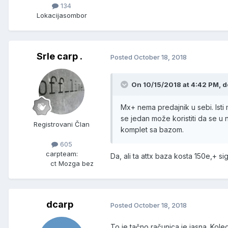
134
Lokacija
sombor
Srle carp .
Posted
October 18, 2018
On 10/15/2018 at 4:42 PM, d
Mx+ nema predajnik u sebi. Isti
se jedan može koristiti da se u
Registrovani Član
komplet sa bazom.
605
carpteam:
Da, ali ta attx baza kosta 150e,+ si
ct Mozga bez
dcarp
Posted
October 18, 2018
To je tačno,računica je jasna. Kole