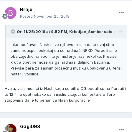
Brajo
Posted
November 25, 2018
On 11/25/2018 at 9:52 PM, Kristijan_Sombor said:
iako obožavam Nash i sve njihovo mislim da je ovaj štap
samo neuspeli pokušaj da se nadmaši NRXD. Poredili smo
oba zajedno na vodi i to je mišljenje nas nekoliko. Previše
krut a opet ne može da ga nadmaši daljinom bacanja.
Previše para za sasvim prosečnu muziku upakovanu u fensi
halter i vodilice
Hvala, vidis momci iz Nash kada su bili u CG pecali su na Pursuit i
to 12 f... a opet nekako sam mislio citajuci komentare o Toro
stapovima da je to perjanica Nash korporacije
Gagi093