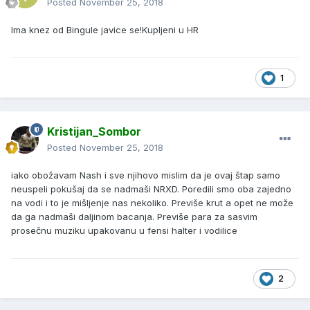
Posted
November 25, 2018
Ima knez od Bingule javice se!Kupljeni u HR
1
Kristijan_Sombor
Posted
November 25, 2018
iako obožavam Nash i sve njihovo mislim da je ovaj štap samo
neuspeli pokušaj da se nadmaši NRXD. Poredili smo oba zajedno
na vodi i to je mišljenje nas nekoliko. Previše krut a opet ne može
da ga nadmaši daljinom bacanja. Previše para za sasvim
prosečnu muziku upakovanu u fensi halter i vodilice
2