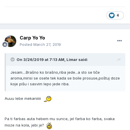
4
Carp Yo Yo
Posted
March 27, 2019
On 3/26/2019 at 7:13 AM, Limar said:
Jesam....Brašno ko brašno,riba jede...a sto se tiče
aroma,mirisi se osete tek kada se boile prosuse,poštuj doze
koje pišu i sasvim lepo jede riba.
Auuu lebe mekaniiiii
Pa ti farbas auta hebem mu sunce, jel farba ko farba, svaka
moze na kola, jebi je?