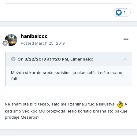
1
hanibalccc
Posted
March 25, 2019
On 3/22/2019 at 1:20 PM, Limar said:
Možda si kurate sreće,koristim i ja plumselfis i ništa mu ne
fali
Ne znam sta bi ti rekao, zato me i zanimaju tudja iskustva
A
kad smo vec kod MG proizvoda jel ko koristio brasna sto pakuje i
prodaje Mesaros?