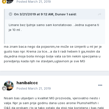
Posted
March 21, 2019
On 3/21/2019 at 9:12 AM, Dunav 1 said:
Limare bez ljutnje samo sam konstatovao . Jedna supena ti
je 10 ml .
ma znam baca nego da pojasnim,ne može se izmjeriti u ml jer je
gusto kao npr. Krema za lice....a da li radi hebem li ga,mislim da
da,jedna moja boila mnogo bolje vata sa tim nekim specijama u
poredjenju kada njih ne stavljam,uglavnom je sve MG
hanibalccc
Posted
March 21, 2019
Nisam bas ubjedjen u kvalitet MG prozivoda, vjerovatno nesto i
valja. Npr ja sam prije godinu dana uzeo arome Plumshellfish i
O&S da probam i to je tako ostalo da stoji nije koristeno i bas neki