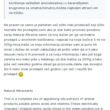
korišćenja veštačkih aminokiselina,i u šarandžijskim
krugovima se smatra,trenutno,možda najboljim attract-om
na tržištu.
Ne pravim se samo ja pametan več očito neki prodavači koji očito
neznate što prodajete,osim ako je star baits proizveo posebnu
seriju Natural Attracta samo za tvoj dučan jer ga verovatno
prodaješ u enormnim količinama i napisali na tvoje bočice 5 ml na
500g mixa,inače za tvoju informaciju probao sam ja puno tih
stvari i došao do svojih zaključaka ali pošto vidim da si ti jako
iskusan neču ti ih prenositi a za tvoju informaciju i ako još koga
zanima evo kako piše u katalogu od star baitsa za 2010g a tako
piše več nekoliko godina otkad ga proizvode,dakle nije dovoljno
što ti neko stvar prodaješ več godino i po več i naučiti što
prodaješ
Natural Attractants
This is a complete mix of appetising oils,extracts of animal
products,soluble amino acids and vitamins.These electrically
charged l-shaped amino acids ionise in the water,sending out a