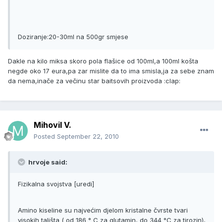
Doziranje:20-30ml na 500gr smjese
Dakle na kilo miksa skoro pola flašice od 100ml,a 100ml košta
negde oko 17 eura,pa zar mislite da to ima smisla,ja za sebe znam
da nema,inače za večinu star baitsovih proizvoda :clap:
Mihovil V.
Posted
September 22, 2010
hrvoje said:
Fizikalna svojstva [uredi]
Amino kiseline su najvećim djelom kristalne čvrste tvari
visokih tališta ( od 186 ° C za glutamin, do 344 °C za tirozin),