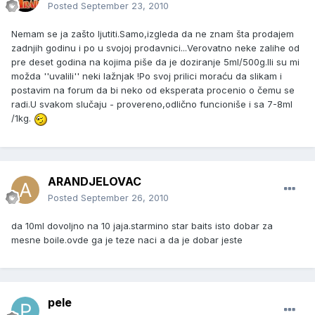
Posted
September 23, 2010
Nemam se ja zašto ljutiti.Samo,izgleda da ne znam šta prodajem
zadnjih godinu i po u svojoj prodavnici...Verovatno neke zalihe od
pre deset godina na kojima piše da je doziranje 5ml/500g.Ili su mi
možda ''uvalili'' neki lažnjak !Po svoj prilici moraću da slikam i
postavim na forum da bi neko od eksperata procenio o čemu se
radi.U svakom slučaju - provereno,odlično funcioniše i sa 7-8ml
/1kg.
ARANDJELOVAC
Posted
September 26, 2010
da 10ml dovoljno na 10 jaja.starmino star baits isto dobar za
mesne boile.ovde ga je teze naci a da je dobar jeste
pele