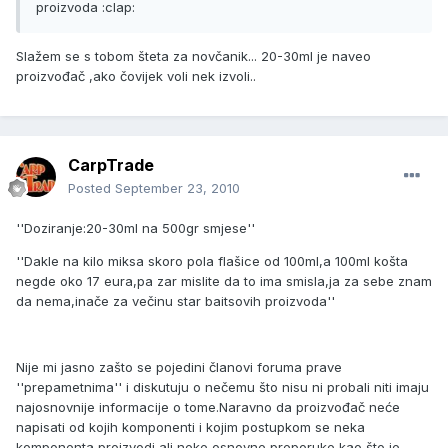
proizvoda :clap:
Slažem se s tobom šteta za novčanik... 20-30ml je naveo
proizvođač ,ako čovijek voli nek izvoli..
CarpTrade
Posted
September 23, 2010
''Doziranje:20-30ml na 500gr smjese''
''Dakle na kilo miksa skoro pola flašice od 100ml,a 100ml košta
negde oko 17 eura,pa zar mislite da to ima smisla,ja za sebe znam
da nema,inače za večinu star baitsovih proizvoda''
Nije mi jasno zašto se pojedini članovi foruma prave
''prepametnima'' i diskutuju o nečemu što nisu ni probali niti imaju
najosnovnije informacije o tome.Naravno da proizvođač neće
napisati od kojih komponenti i kojim postupkom se neka
komponenta proizvodi ali,neke osnovne preporuke kao što je