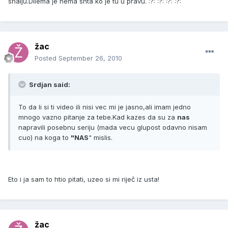
shalju.Dilema je nema shta ko je tu u pravu. :?: :?: :?: :?:
žac
Posted
September 26, 2010
Srdjan said:
To da li si ti video ili nisi vec mi je jasno,ali imam jedno
mnogo vazno pitanje za tebe.Kad kazes da su za
nas
napravili posebnu seriju (mada vecu glupost odavno nisam
cuo) na koga to
"NAS
" mislis.
Eto i ja sam to htio pitati, uzeo si mi riječ iz usta!
žac