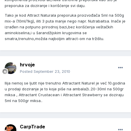
preporuka za doziranje i korišćenje svi daju.
Tako je kod Attract Naturala preporuka proizvođača 5ml na 500g
mix-a (10ml/1kg), iliti 3 puta manje nego napr. Nutrabaitsa. Inače je
izrađen na potpuno prirodnoj bazi,bez korišćenja veštačkih
aminokiselina,i u šarandžijskim krugovima se
smatra,trenutno,možda najboljim attract-om na tržištu.
hrvoje
Posted
September 23, 2010
Ilija nemoj se ljutit nije trenutno Attractant Naturel je već 10.godina
u prodaji doziranje je to koje piše na ambalaži..20-30ml na 500gr
miksa , Attractant Crustacean i Attractant Strawberry se doziraju
5ml na 500gr miksa..
CarpTrade