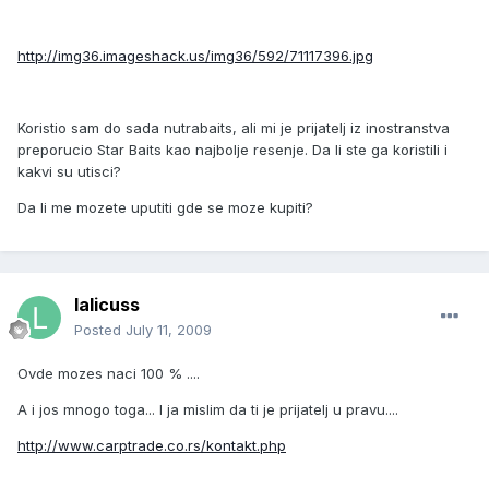
http://img36.imageshack.us/img36/592/71117396.jpg
Koristio sam do sada nutrabaits, ali mi je prijatelj iz inostranstva
preporucio Star Baits kao najbolje resenje. Da li ste ga koristili i
kakvi su utisci?
Da li me mozete uputiti gde se moze kupiti?
lalicuss
Posted
July 11, 2009
Ovde mozes naci 100 % ....
A i jos mnogo toga... I ja mislim da ti je prijatelj u pravu....
http://www.carptrade.co.rs/kontakt.php