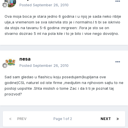
Posted
September 26, 2010
Ova moja boca je stara jedno 6 godina i u njoj je sada neko riblje
ulje,a vremenom se sva iskrivila sto je i normalno.I ti bi se iskrivio
da stojis na tavanu 5-6 godina :mrgreen: .Fora je sto se on
stvarno dozirao 5 ml na pola kile i to je bilo i vise nego dovoljno.
nesa
Posted
September 26, 2010
Sad sam gledao u flashicu koju posedujem(kupljena ove
godine)CSL naturel od iste firme ,medjutim na njihovom sajtu to ne
postoji uopshte .Shta mislish o tome Zac i da li ti je poznat taj
proizvod?
PREV
Page 1 of 2
NEXT