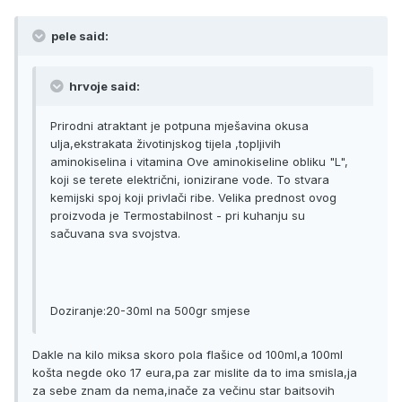
pele said:
hrvoje said:
Prirodni atraktant je potpuna mješavina okusa
ulja,ekstrakata životinjskog tijela ,topljivih
aminokiselina i vitamina Ove aminokiseline obliku "L",
koji se terete električni, ionizirane vode. To stvara
kemijski spoj koji privlači ribe. Velika prednost ovog
proizvoda je Termostabilnost - pri kuhanju su
sačuvana sva svojstva.
Doziranje:20-30ml na 500gr smjese
Dakle na kilo miksa skoro pola flašice od 100ml,a 100ml
košta negde oko 17 eura,pa zar mislite da to ima smisla,ja
za sebe znam da nema,inače za večinu star baitsovih