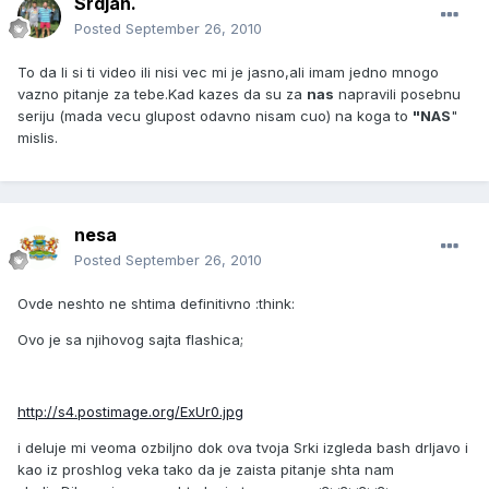
Srdjan.
Posted
September 26, 2010
To da li si ti video ili nisi vec mi je jasno,ali imam jedno mnogo
vazno pitanje za tebe.Kad kazes da su za
nas
napravili posebnu
seriju (mada vecu glupost odavno nisam cuo) na koga to
"NAS
"
mislis.
nesa
Posted
September 26, 2010
Ovde neshto ne shtima definitivno :think:
Ovo je sa njihovog sajta flashica;
http://s4.postimage.org/ExUr0.jpg
i deluje mi veoma ozbiljno dok ova tvoja Srki izgleda bash drljavo i
kao iz proshlog veka tako da je zaista pitanje shta nam