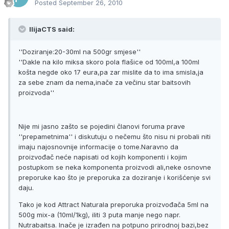
Posted
September 26, 2010
IlijaCTS said:
''Doziranje:20-30ml na 500gr smjese''
''Dakle na kilo miksa skoro pola flašice od 100ml,a 100ml
košta negde oko 17 eura,pa zar mislite da to ima smisla,ja
za sebe znam da nema,inače za večinu star baitsovih
proizvoda''
Nije mi jasno zašto se pojedini članovi foruma prave
''prepametnima'' i diskutuju o nečemu što nisu ni probali niti
imaju najosnovnije informacije o tome.Naravno da
proizvođač neće napisati od kojih komponenti i kojim
postupkom se neka komponenta proizvodi ali,neke osnovne
preporuke kao što je preporuka za doziranje i korišćenje svi
daju.
Tako je kod Attract Naturala preporuka proizvođača 5ml na
500g mix-a (10ml/1kg), iliti 3 puta manje nego napr.
Nutrabaitsa. Inače je izrađen na potpuno prirodnoj bazi,bez