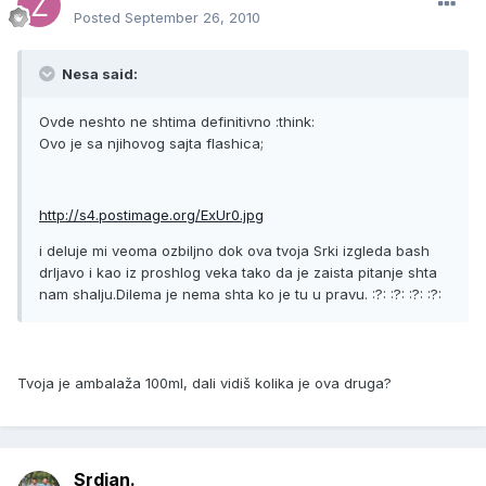
Posted
September 26, 2010
Nesa said:
Ovde neshto ne shtima definitivno :think:
Ovo je sa njihovog sajta flashica;
http://s4.postimage.org/ExUr0.jpg
i deluje mi veoma ozbiljno dok ova tvoja Srki izgleda bash
drljavo i kao iz proshlog veka tako da je zaista pitanje shta
nam shalju.Dilema je nema shta ko je tu u pravu. :?: :?: :?: :?:
Tvoja je ambalaža 100ml, dali vidiš kolika je ova druga?
Srdjan.