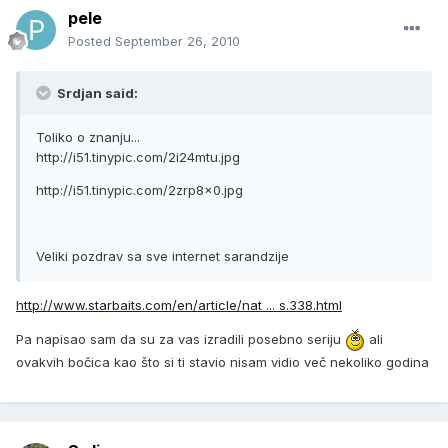
pele
Posted
September 26, 2010
Srdjan said:
Toliko o znanju...
http://i51.tinypic.com/2i24mtu.jpg
http://i51.tinypic.com/2zrp8x0.jpg
Veliki pozdrav sa sve internet sarandzije
http://www.starbaits.com/en/article/nat ... s.338.html
Pa napisao sam da su za vas izradili posebno seriju
ali
ovakvih bočica kao što si ti stavio nisam vidio več nekoliko godina