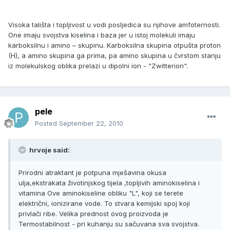
Visoka tališta i topljivost u vodi posljedica su njihove amfoternosti.
One imaju svojstva kiselina i baza jer u istoj molekuli imaju
karboksilnu i amino – skupinu. Karboksilna skupina otpušta proton
(H), a amino skupina ga prima, pa amino skupina u čvrstom stanju
iz molekulskog oblika prelazi u dipolni ion - "Zwitterion".
pele
Posted
September 22, 2010
hrvoje said:
Prirodni atraktant je potpuna mješavina okusa
ulja,ekstrakata životinjskog tijela ,topljivih aminokiselina i
vitamina Ove aminokiseline obliku "L", koji se terete
električni, ionizirane vode. To stvara kemijski spoj koji
privlači ribe. Velika prednost ovog proizvoda je
Termostabilnost - pri kuhanju su sačuvana sva svojstva.