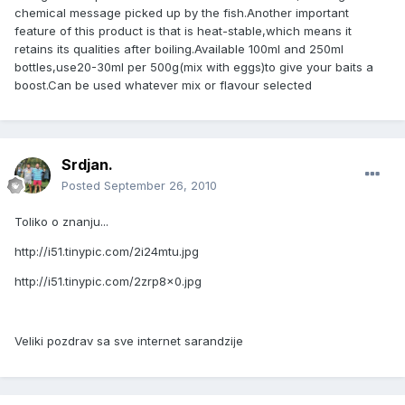
chemical message picked up by the fish.Another important
feature of this product is that is heat-stable,which means it
retains its qualities after boiling.Available 100ml and 250ml
bottles,use20-30ml per 500g(mix with eggs)to give your baits a
boost.Can be used whatever mix or flavour selected
Srdjan.
Posted
September 26, 2010
Toliko o znanju...
http://i51.tinypic.com/2i24mtu.jpg
http://i51.tinypic.com/2zrp8x0.jpg
Veliki pozdrav sa sve internet sarandzije