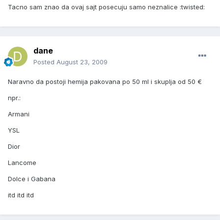
Tacno sam znao da ovaj sajt posecuju samo neznalice :twisted:
dane
Posted
August 23, 2009
Naravno da postoji hemija pakovana po 50 ml i skuplja od 50 €
npr.:
Armani
YSL
Dior
Lancome
Dolce i Gabana
itd itd itd