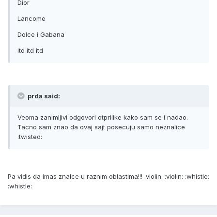
Dior
Lancome
Dolce i Gabana
itd itd itd
prda said:
Veoma zanimljivi odgovori otprilike kako sam se i nadao.
Tacno sam znao da ovaj sajt posecuju samo neznalice
:twisted:
Pa vidis da imas znalce u raznim oblastima!!! :violin: :violin: :whistle:
:whistle: