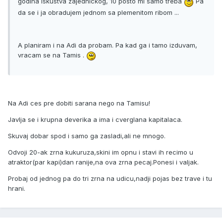
godina iskustva zajednickog, 10 posto mi samo treba
Pa
da se i ja obradujem jednom sa plemenitom ribom ...
A planiram i na Adi da probam. Pa kad ga i tamo izduvam,
vracam se na Tamis .
Na Adi ces pre dobiti sarana nego na Tamisu!
Javlja se i krupna deverika a ima i cverglana kapitalaca.
Skuvaj dobar spod i samo ga zasladi,ali ne mnogo.
Odvoji 20-ak zrna kukuruza,skini im opnu i stavi ih recimo u
atraktor(par kapi)dan ranije,na ova zrna pecaj.Ponesi i valjak.
Probaj od jednog pa do tri zrna na udicu,nadji pojas bez trave i tu
hrani.