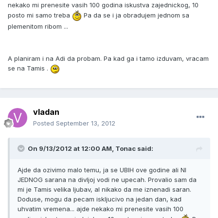
nekako mi prenesite vasih 100 godina iskustva zajednickog, 10
posto mi samo treba
Pa da se i ja obradujem jednom sa
plemenitom ribom ...
A planiram i na Adi da probam. Pa kad ga i tamo izduvam, vracam
se na Tamis .
vladan
Posted
September 13, 2012
On 9/13/2012 at 12:00 AM, Tonac said:
Ajde da ozivimo malo temu, ja se UBIH ove godine ali NI
JEDNOG sarana na divljoj vodi ne upecah. Provalio sam da
mi je Tamis velika ljubav, al nikako da me iznenadi saran.
Doduse, mogu da pecam iskljucivo na jedan dan, kad
uhvatim vremena... ajde nekako mi prenesite vasih 100