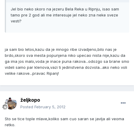
Jel bio neko skoro na jezeru Bela Reka u Ripnju, isao sam
tamo pre 2 god ali me interesuje jel neko zna neke sveze
vesti?
ja sam bio letos,kazu da je mnogo ribe izvadjeno,bilo nas je
brdo,skoro sva mesta popunjena niko upecao nista nije,kazu da
ga ima jos malo,voda je inace puna rakova...odozgo sa brane smo
videli samo par klenova,vazi ti jedinstvena dozvola...ako neko voli
velike rakove...pravac Ripanj!
željkopo
Posted
February 5, 2012
Sto se tice tople mlave,koliko sam cuo saran se javlja ali veoma
retko.