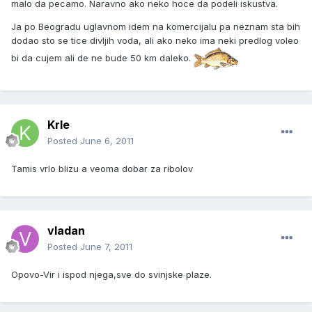
malo da pecamo. Naravno ako neko hoce da podeli iskustva.
Ja po Beogradu uglavnom idem na komercijalu pa neznam sta bih
dodao sto se tice divljih voda, ali ako neko ima neki predlog voleo
bi da cujem ali de ne bude 50 km daleko.
Krle
Posted
June 6, 2011
Tamis vrlo blizu a veoma dobar za ribolov
vladan
Posted
June 7, 2011
Opovo-Vir i ispod njega,sve do svinjske plaze.