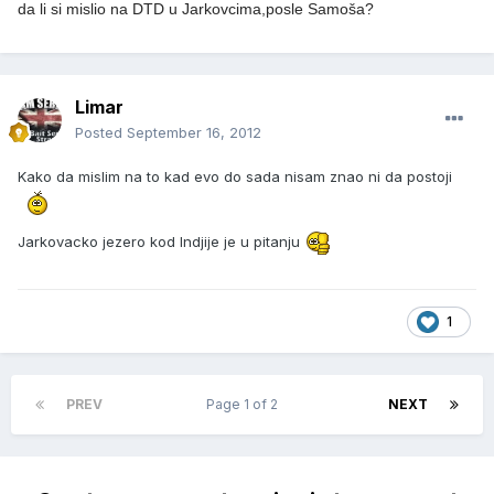
da li si mislio na DTD u Jarkovcima,posle Samoša?
Limar
Posted
September 16, 2012
Kako da mislim na to kad evo do sada nisam znao ni da postoji
Jarkovacko jezero kod Indjije je u pitanju
1
PREV
Page 1 of 2
NEXT