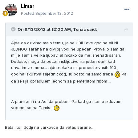
Limar
Posted
September 13, 2012
On 9/13/2012 at 12:00 AM, Tonac said:
Ajde da ozivimo malo temu, ja se UBIH ove godine ali NI
JEDNOG sarana na divljoj vodi ne upecah. Provalio sam da
mi je Tamis velika ljubav, al nikako da me iznenadi saran.
Doduse, mogu da pecam iskljucivo na jedan dan, kad
uhvatim vremena... ajde nekako mi prenesite vasih 100
godina iskustva zajednickog, 10 posto mi samo treba
Pa
da se i ja obradujem jednom sa plemenitom ribom ...
A planiram i na Adi da probam. Pa kad ga i tamo izduvam,
vracam se na Tamis .
Batali to i dodji na Jarkovce da vatas sarane.....