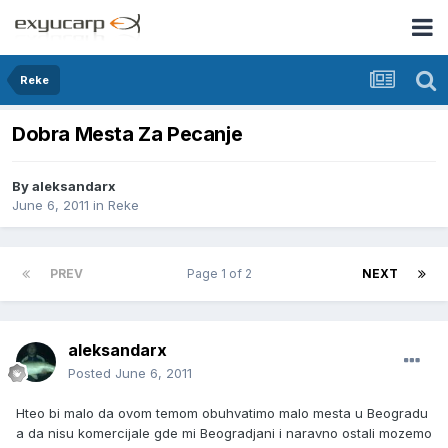
Reke
Dobra Mesta Za Pecanje
By
aleksandarx
June 6, 2011
in
Reke
PREV
Page 1 of 2
NEXT
aleksandarx
Posted
June 6, 2011
Hteo bi malo da ovom temom obuhvatimo malo mesta u Beogradu
a da nisu komercijale gde mi Beogradjani i naravno ostali mozemo