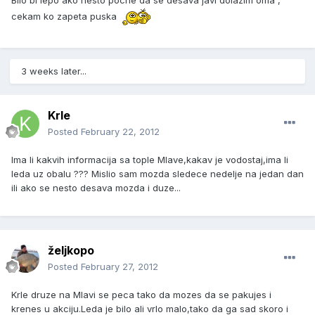
Bilo bi lepo ako nesto pocne da se desava javi dolazim oma ,
cekam ko zapeta puska
3 weeks later...
Krle
Posted
February 22, 2012
Ima li kakvih informacija sa tople Mlave,kakav je vodostaj,ima li
leda uz obalu ??? Mislio sam mozda sledece nedelje na jedan dan
ili ako se nesto desava mozda i duze...
željkopo
Posted
February 27, 2012
Krle druze na Mlavi se peca tako da mozes da se pakujes i
krenes u akciju.Leda je bilo ali vrlo malo,tako da ga sad skoro i