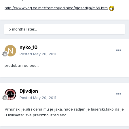
http://www.vcg.co.me/frames/jedinice/pjesadija/m69.htm
5 months later...
nyko_10
Posted
May 20, 2011
predobar rod pod...
Djivdjon
Posted
May 20, 2011
Vrhunski je,ali i cena mu je jaka.Inace radjen je laserski,tako da je
u milimetar sve precizno izradjeno