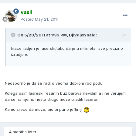
vasil
Posted
May 21, 2011
On 5/20/2011 at 1:33 PM, Djivdjon said:
Inace radjen je laserski,tako da je u milimetar sve precizno
izradjeno
Neosporno je da se radi o veoma dobrom rod podu.
Kolega osim lasreski rezanih buz barova nevidim a i ne verujem
da se na njemu nesto drugo moze uraditi laserom.
Kamo srece da moze, bio bi puno jeftiniji
4 months later...