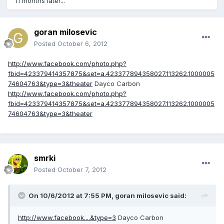
11 months later...
goran milosevic
Posted
October 6, 2012
http://www.facebook.com/photo.php?
fbid=423379414357875&set=a.423377894358027.113262.1000005
74604763&type=3&theater
Dayco Carbon
http://www.facebook.com/photo.php?
fbid=423379414357875&set=a.423377894358027.113262.1000005
74604763&type=3&theater
smrki
Posted
October 7, 2012
On 10/6/2012 at 7:55 PM, goran milosevic said:
http://www.facebook....&type=3
Dayco Carbon