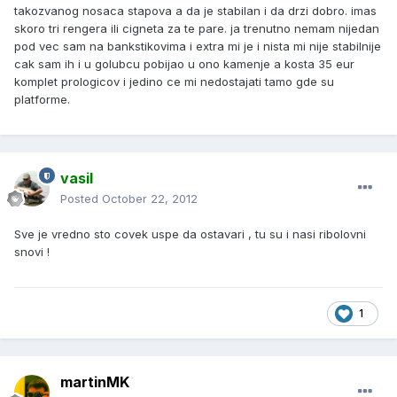
takozvanog nosaca stapova a da je stabilan i da drzi dobro. imas
skoro tri rengera ili cigneta za te pare. ja trenutno nemam nijedan
pod vec sam na bankstikovima i extra mi je i nista mi nije stabilnije
cak sam ih i u golubcu pobijao u ono kamenje a kosta 35 eur
komplet prologicov i jedino ce mi nedostajati tamo gde su
platforme.
vasil
Posted
October 22, 2012
Sve je vredno sto covek uspe da ostavari , tu su i nasi ribolovni
snovi !
1
martinMK