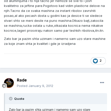
od aluminijuma i to nije tacno jer nemoze se sve to i josh
kvalitetno za jeftine pare.Pogotovo kad vidim plasticne delove na
njih.Tacno da ce svaka mashina za instant ribolov zavrshiti
posao,al ako pecash dosta u godini kao ja desice ti se sledece
stvari shto se meni desile na puno mashina.Otkazo bajt,zakocila
se mashina,rucka ostala u ruke,otkazala kocnica nema nikakve
kocnice,lageri prosviraju nakon samo par teshkih ribolova,itn.itn.
Zato bar ja pazim shta uzimam i namerno sam uzo stare mashine
za koje znam shta je kvalitet i gde je izradjena
2
Rade
Posted
January 9, 2012
Quote
Zato bar ja pazim shta uzimam i namerno sam uzo stare