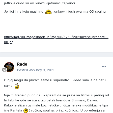
jeftinije.cudo su ovi kinezi,vijetnamci,tajvanci
Jel lici li na koju mashinu
:unknw: i josh ova ima QD spulnu
http://img708.imageshack.us/img708/5268/2012mitchellprocast80
00.jpg
Rade
Posted
January 9, 2012
O njoj mogu da pričam samo u superlativu, video sam je na netu
samo.
Nije mi trebalo puno da ukapiram da se pravi na Istoku u jednoj od
tri fabrike gde se štancuju ostali brendovi: Shimano, Daiwa...
Kalup je sličan uz male kozmetičke tj. dizajnerske modifikacije tipa
(ne Pantela
) ručica, špulna, print, kočnica... U poređenju sa