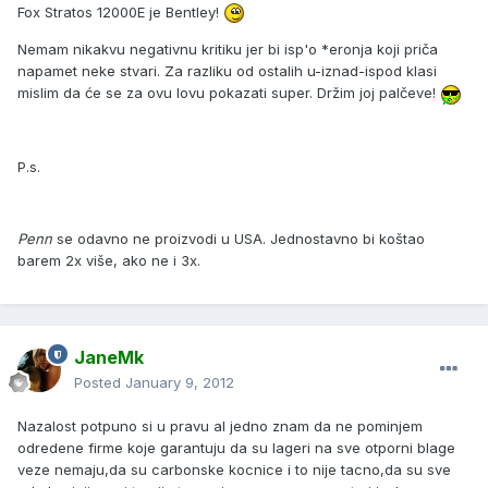
Fox Stratos 12000E je Bentley!
Nemam nikakvu negativnu kritiku jer bi isp'o *eronja koji priča
napamet neke stvari. Za razliku od ostalih u-iznad-ispod klasi
mislim da će se za ovu lovu pokazati super. Držim joj palčeve!
P.s.
Penn
se odavno ne proizvodi u USA. Jednostavno bi koštao
barem 2x više, ako ne i 3x.
JaneMk
Posted
January 9, 2012
Nazalost potpuno si u pravu al jedno znam da ne pominjem
odredene firme koje garantuju da su lageri na sve otporni blage
veze nemaju,da su carbonske kocnice i to nije tacno,da su sve