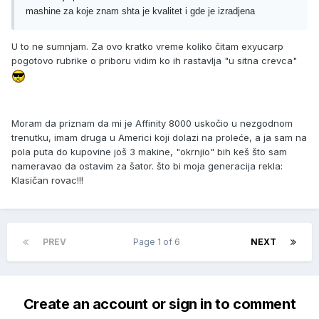
mashine za koje znam shta je kvalitet i gde je izradjena
U to ne sumnjam. Za ovo kratko vreme koliko čitam exyucarp
pogotovo rubrike o priboru vidim ko ih rastavlja "u sitna crevca"
Moram da priznam da mi je Affinity 8000 uskočio u nezgodnom
trenutku, imam druga u Americi koji dolazi na proleće, a ja sam na
pola puta do kupovine još 3 makine, "okrnjio" bih keš što sam
nameravao da ostavim za šator. što bi moja generacija rekla:
Klasičan rovac!!!
PREV
Page 1 of 6
NEXT
Create an account or sign in to comment