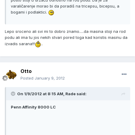
pošto stoji u držaču odnosno na rod podu. Da je za
varaličarenje morao bi da poradiš na tricepsu, bicepsu, a
bogami i podlaktici.
Lepo sroceno ali svi mi to dobro znamo.....da masina stoji na rod
podu ali ima tu jos nekih stvari pored toga kad koristis masinu da
izvadis sarana!!!
..
Otto
Posted
January 9, 2012
On 1/9/2012 at 8:15 AM, Rade said:
Penn Affinity 8000 LC