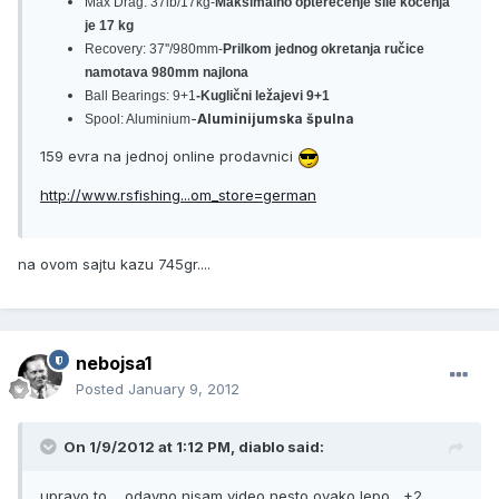
Max Drag: 37lb/17kg-
Maksimalno opterećenje sile kočenja
je 17 kg
Recovery: 37''/980mm-
Prilkom jednog okretanja ručice
namotava 980mm najlona
Ball Bearings: 9+1
-Kuglični ležajevi 9+1
-
Aluminijumska špulna
Spool: Aluminium
159 evra na jednoj online prodavnici
http://www.rsfishing...om_store=german
na ovom sajtu kazu 745gr....
nebojsa1
Posted
January 9, 2012
On 1/9/2012 at 1:12 PM, diablo said:
upravo to ....odavno nisam video nesto ovako lepo....+2