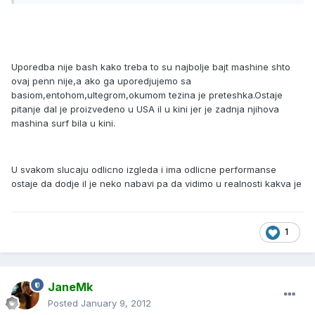
Uporedba nije bash kako treba to su najbolje bajt mashine shto
ovaj penn nije,a ako ga uporedjujemo sa
basiom,entohom,ultegrom,okumom tezina je preteshka.Ostaje
pitanje dal je proizvedeno u USA il u kini jer je zadnja njihova
mashina surf bila u kini.
U svakom slucaju odlicno izgleda i ima odlicne performanse
ostaje da dodje il je neko nabavi pa da vidimo u realnosti kakva je
1
JaneMk
Posted
January 9, 2012