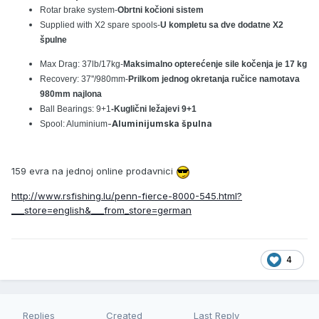
Rotar brake system-
Obrtni kočioni sistem
Supplied with X2 spare spools-
U kompletu sa dve dodatne X2
špulne
Max Drag: 37lb/17kg-
Maksimalno opterećenje sile kočenja je 17 kg
Recovery: 37''/980mm-
Prilkom jednog okretanja ručice namotava
980mm najlona
Ball Bearings: 9+1
-Kuglični ležajevi 9+1
-
Aluminijumska špulna
Spool: Aluminium
159 evra na jednoj online prodavnici
http://www.rsfishing.lu/penn-fierce-8000-545.html?
___store=english&___from_store=german
4
Replies
Created
Last Reply