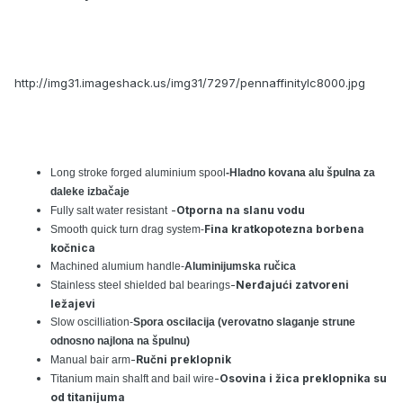
http://img31.imageshack.us/img31/7297/pennaffinitylc8000.jpg
Long stroke forged aluminium spool
-Hladno kovana alu špulna za
daleke izbačaje
-
Otporna na slanu vodu
Fully salt water resistant
Fina kratkopotezna borbena
Smooth quick turn drag system-
kočnica
Machined alumium handle-
Aluminijumska ručica
-
Nerđajući zatvoreni
Stainless steel shielded bal bearings
ležajevi
Slow oscilliation-
Spora oscilacija (verovatno slaganje strune
odnosno najlona na špulnu)
-
Ručni preklopnik
Manual bair arm
-
Osovina i žica preklopnika su
Titanium main shalft and bail wire
od titanijuma