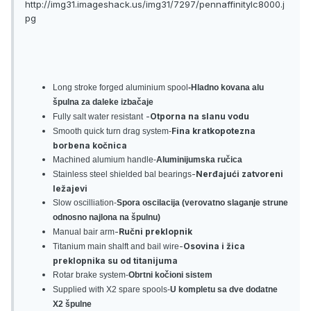
http://img31.imageshack.us/img31/7297/pennaffinitylc8000.j
pg
Long stroke forged aluminium spool
-Hladno kovana alu
špulna za daleke izbačaje
-
Otporna na slanu vodu
Fully salt water resistant
Fina kratkopotezna
Smooth quick turn drag system-
borbena kočnica
Machined alumium handle-
Aluminijumska ručica
-
Nerđajući zatvoreni
Stainless steel shielded bal bearings
ležajevi
Slow oscilliation-
Spora oscilacija (verovatno slaganje strune
odnosno najlona na špulnu)
-
Ručni preklopnik
Manual bair arm
-
Osovina i žica
Titanium main shalft and bail wire
preklopnika su od titanijuma
Rotar brake system-
Obrtni kočioni sistem
Supplied with X2 spare spools-
U kompletu sa dve dodatne
X2 špulne