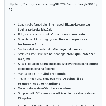
http://img31.imageshack.us/img31/7297/pennaffinitylc8000.j
pg
Long stroke forged aluminium spool
-Hladno kovana alu
špulna za daleke izbačaje
-
Otporna na slanu vodu
Fully salt water resistant
Fina kratkopotezna
Smooth quick turn drag system-
borbena kočnica
Machined alumium handle-
Aluminijumska ručica
-
Nerđajući zatvoreni
Stainless steel shielded bal bearings
ležajevi
Slow oscilliation-
Spora oscilacija (verovatno slaganje strune
odnosno najlona na špulnu)
-
Ručni preklopnik
Manual bair arm
-
Osovina i žica
Titanium main shalft and bail wire
preklopnika su od titanijuma
Rotar brake system-
Obrtni kočioni sistem
Supplied with X2 spare spools-
U kompletu sa dve dodatne
X2 špulne