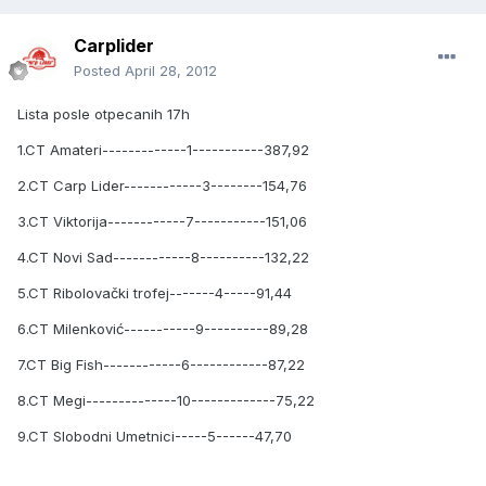
Carplider
Posted
April 28, 2012
Lista posle otpecanih 17h
1.CT Amateri-------------1-----------387,92
2.CT Carp Lider------------3--------154,76
3.CT Viktorija------------7-----------151,06
4.CT Novi Sad------------8----------132,22
5.CT Ribolovački trofej-------4-----91,44
6.CT Milenković-----------9----------89,28
7.CT Big Fish------------6------------87,22
8.CT Megi--------------10-------------75,22
9.CT Slobodni Umetnici-----5------47,70