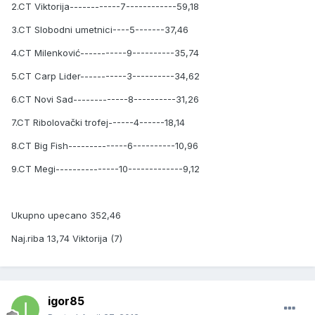
2.CT Viktorija------------7------------59,18
3.CT Slobodni umetnici----5-------37,46
4.CT Milenković-----------9----------35,74
5.CT Carp Lider-----------3----------34,62
6.CT Novi Sad-------------8----------31,26
7.CT Ribolovački trofej------4------18,14
8.CT Big Fish--------------6----------10,96
9.CT Megi---------------10-------------9,12
Ukupno upecano 352,46
Naj.riba 13,74 Viktorija (7)
igor85