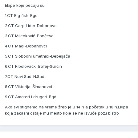
Ekipe koje pecaju su:
1.CT Big fish-Bgd
2.CT Carp Lider-Dobanovci
3.CT Milenković-Pančevo
4.CT Magi-Dobanovci
5.CT Slobodni umetnici-Debeljača
6.CT Ribolovački trofej-Surčin
7.CT Novi Sad-N.Sad
8.CT Viktorija-Šimanovci
9.CT Amateri i drugari-Bgd
Ako svi stignemo na vreme žreb je u 14 h a početak u 16 h.Ekipa
koja zakasni ostaje mu mesto koje se ne izvuče poz.i bistro