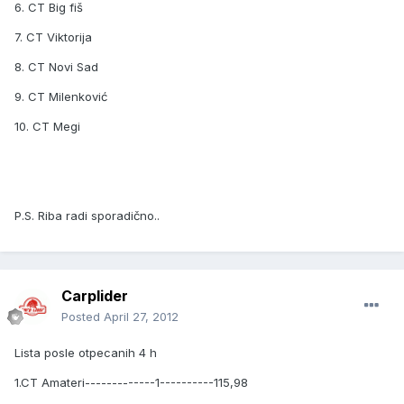
6. CT Big fiš
7. CT Viktorija
8. CT Novi Sad
9. CT Milenković
10. CT Megi
P.S. Riba radi sporadično..
Carplider
Posted
April 27, 2012
Lista posle otpecanih 4 h
1.CT Amateri-------------1----------115,98