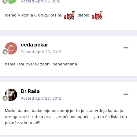
Posted
April 27, 2012
Idemo Viktorija u drugu brzinu
:diablo:
ceda pekar
Posted
April 28, 2012
nema liste cvarak zadnji hahahahaha
Dr Raša
Posted
April 28, 2012
Mislim da moj batke nije poslednji jer to je ista tvrdnja ko da je
crnogorac iz trofeja prvi ......znači nemoguće....., a to će lista i da
pokaže vrlo brzo!!!