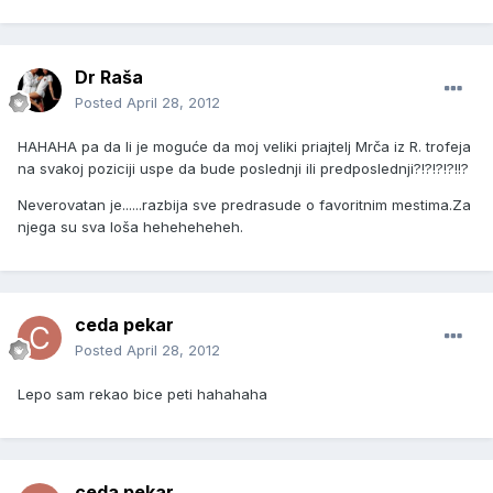
Dr Raša
Posted
April 28, 2012
HAHAHA pa da li je moguće da moj veliki priajtelj Mrča iz R. trofeja
na svakoj poziciji uspe da bude poslednji ili predposlednji?!?!?!?!!?
Neverovatan je......razbija sve predrasude o favoritnim mestima.Za
njega su sva loša heheheheheh.
ceda pekar
Posted
April 28, 2012
Lepo sam rekao bice peti hahahaha
ceda pekar