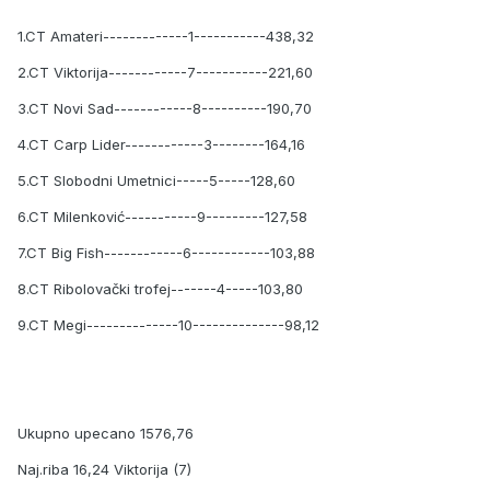
1.CT Amateri-------------1-----------438,32
2.CT Viktorija------------7-----------221,60
3.CT Novi Sad------------8----------190,70
4.CT Carp Lider------------3--------164,16
5.CT Slobodni Umetnici-----5-----128,60
6.CT Milenković-----------9---------127,58
7.CT Big Fish------------6------------103,88
8.CT Ribolovački trofej-------4-----103,80
9.CT Megi--------------10--------------98,12
Ukupno upecano 1576,76
Naj.riba 16,24 Viktorija (7)