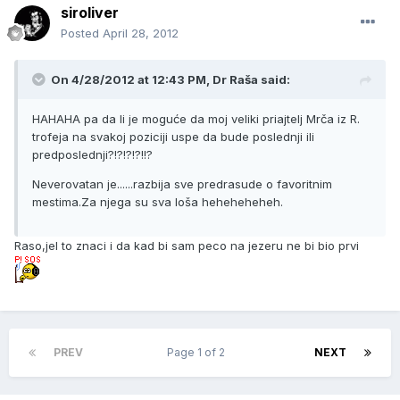
siroliver
Posted
April 28, 2012
On 4/28/2012 at 12:43 PM, Dr Raša said:
HAHAHA pa da li je moguće da moj veliki priajtelj Mrča iz R.
trofeja na svakoj poziciji uspe da bude poslednji ili
predposlednji?!?!?!?!!?
Neverovatan je......razbija sve predrasude o favoritnim
mestima.Za njega su sva loša heheheheheh.
Raso,jel to znaci i da kad bi sam peco na jezeru ne bi bio prvi
PREV
Page 1 of 2
NEXT