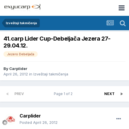
Izveštaji takmičenja
41.carp Lider Cup-Debeljača Jezera 27-
29.04.12.
Jezero Debeljača
By
Carplider
April 26, 2012
in
Izveštaji takmičenja
PREV
Page 1 of 2
NEXT
Carplider
Posted
April 26, 2012