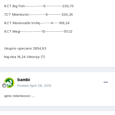
6.CT Big Fish------------6-----------229,70
7.CT Milenković-----------9---------200,36
8.CT Ribolovački trofej-------4----169,24
9.CT Megi--------------10------------151,12
Ukupno upecano 2854,63
Naj.riba 16,24 Viktorija (7)
bambi
Posted
April 28, 2012
ajmo milenkovici ....