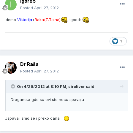
igor85
Posted
April 27, 2012
Idemo
Viktorija
+
Raka(Z.Tajna)
:good:
1
Dr Raša
Posted
April 27, 2012
On 4/26/2012 at 8:10 PM, siroliver said:
Dragane,a gde su ovi sto nocu spavaju
Uspavali smo se i preko dana
!