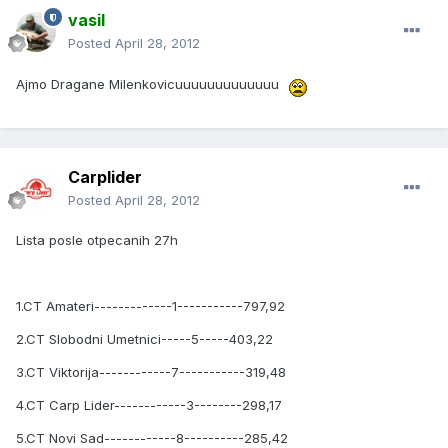
vasil
Posted
April 28, 2012
Ajmo Dragane Milenkovicuuuuuuuuuuuuu
Carplider
Posted
April 28, 2012
Lista posle otpecanih 27h
1.CT Amateri-------------1-----------797,92
2.CT Slobodni Umetnici-----5-----403,22
3.CT Viktorija------------7-----------319,48
4.CT Carp Lider------------3--------298,17
5.CT Novi Sad------------8----------285,42