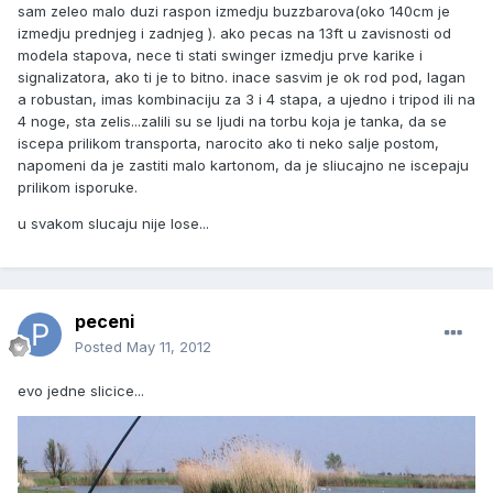
sam zeleo malo duzi raspon izmedju buzzbarova(oko 140cm je
izmedju prednjeg i zadnjeg ). ako pecas na 13ft u zavisnosti od
modela stapova, nece ti stati swinger izmedju prve karike i
signalizatora, ako ti je to bitno. inace sasvim je ok rod pod, lagan
a robustan, imas kombinaciju za 3 i 4 stapa, a ujedno i tripod ili na
4 noge, sta zelis...zalili su se ljudi na torbu koja je tanka, da se
iscepa prilikom transporta, narocito ako ti neko salje postom,
napomeni da je zastiti malo kartonom, da je sliucajno ne iscepaju
prilikom isporuke.
u svakom slucaju nije lose...
peceni
Posted
May 11, 2012
evo jedne slicice...