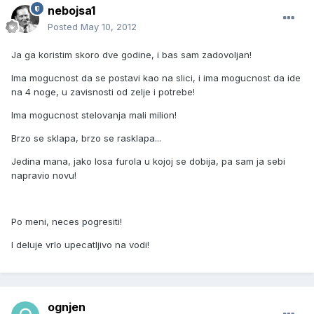
nebojsa1
Posted
May 10, 2012
Ja ga koristim skoro dve godine, i bas sam zadovoljan!
Ima mogucnost da se postavi kao na slici, i ima mogucnost da ide
na 4 noge, u zavisnosti od zelje i potrebe!
Ima mogucnost stelovanja mali milion!
Brzo se sklapa, brzo se rasklapa...
Jedina mana, jako losa furola u kojoj se dobija, pa sam ja sebi
napravio novu!
Po meni, neces pogresiti!
I deluje vrlo upecatljivo na vodi!
ognjen