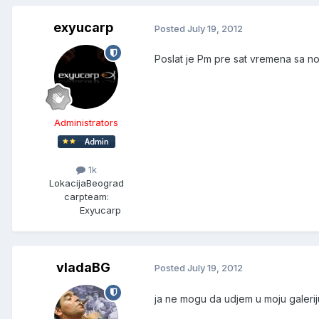
exyucarp
Posted
July 19, 2012
Poslat je Pm pre sat vremena sa n
Administrators
1k
Lokacija
Beograd
carpteam:
Exyucarp
vladaBG
Posted
July 19, 2012
ja ne mogu da udjem u moju galeri