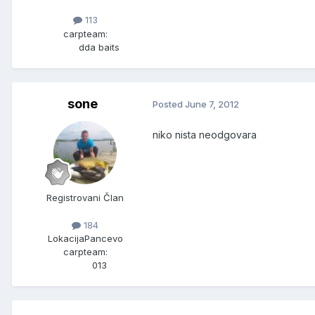
113
carpteam:
dda baits
sone
Posted
June 7, 2012
niko nista neodgovara
Registrovani Član
184
Lokacija
Pancevo
carpteam:
013