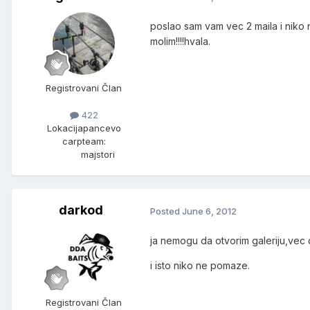
poslao sam vam vec 2 maila i niko
molim!!!!hvala.
Registrovani Član
422
Lokacija
pancevo
carpteam:
majstori
darkod
Posted
June 6, 2012
ja nemogu da otvorim galeriju,ve
i isto niko ne pomaze.
Registrovani Član