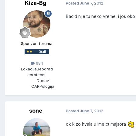
Kiza-Bg
Posted
June 7, 2012
Bacid nije tu neko vreme, i jos oko
Sponzori foruma
684
Lokacija
Beograd
carpteam:
Dunav
CARPologija
sone
Posted
June 7, 2012
ok kizo hvala u ime ct majsora