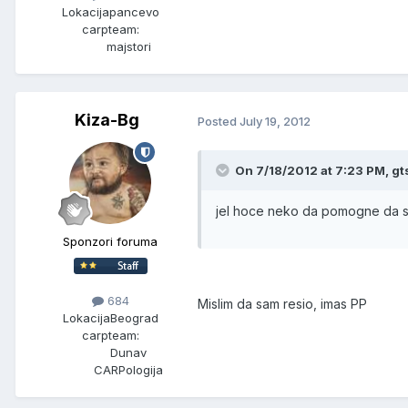
Lokacija
pancevo
carpteam:
majstori
Kiza-Bg
Posted
July 19, 2012
On 7/18/2012 at 7:23 PM, gts
jel hoce neko da pomogne da s
Sponzori foruma
684
Mislim da sam resio, imas PP
Lokacija
Beograd
carpteam:
Dunav
CARPologija