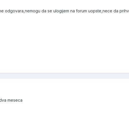
 ne odgovara,nemogu da se ulogijem na forum uopste,nece da prihva
c dva meseca