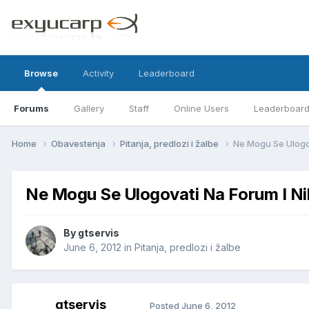
Browse
Activity
Leaderboard
Forums
Gallery
Staff
Online Users
Leaderboar
Home
Obavestenja
Pitanja, predlozi i žalbe
Ne Mogu Se Ulogo
Ne Mogu Se Ulogovati Na Forum I N
By
gtservis
June 6, 2012
in
Pitanja, predlozi i žalbe
gtservis
Posted
June 6, 2012