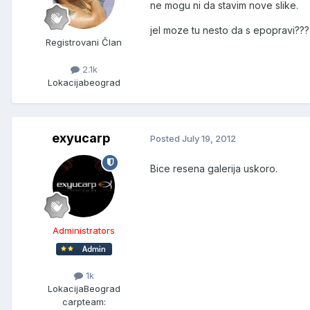
ne mogu ni da stavim nove slike.
jel moze tu nesto da s epopravi???
Registrovani Član
2.1k
Lokacija
beograd
exyucarp
Posted
July 19, 2012
Bice resena galerija uskoro.
Administrators
1k
Lokacija
Beograd
carpteam: