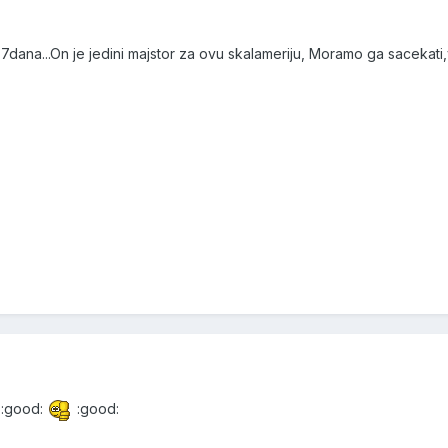
 7dana...On je jedini majstor za ovu skalameriju, Moramo ga sacekati,v
:good:
:good: