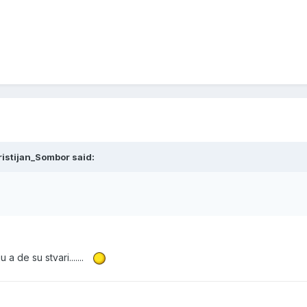
ristijan_Sombor said:
a de su stvari.......