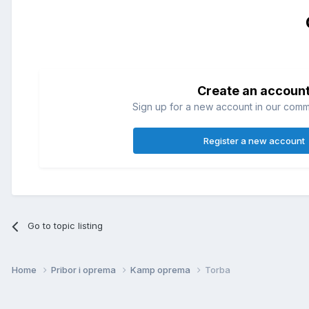
Create an accoun
Sign up for a new account in our commun
Register a new account
Go to topic listing
Home
Pribor i oprema
Kamp oprema
Torba