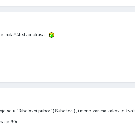
 mala!!!Ali stvar ukusa...
 se u "Ribolovni pribor"( Subotica ), i mene zanima kakav je kvalitet 
na je 60e.