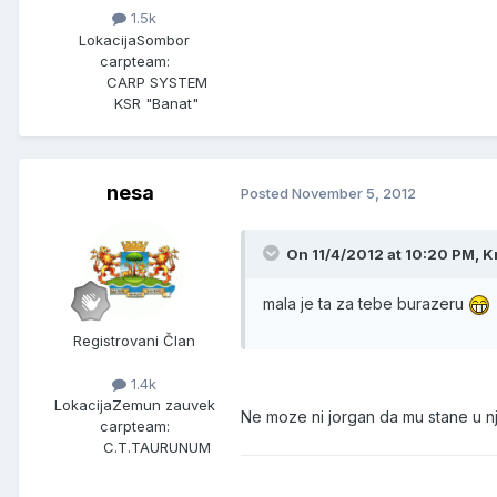
1.5k
Lokacija
Sombor
carpteam:
CARP SYSTEM
KSR "Banat"
nesa
Posted
November 5, 2012
On 11/4/2012 at 10:20 PM, K
mala je ta za tebe burazeru
Registrovani Član
1.4k
Lokacija
Zemun zauvek
Ne moze ni jorgan da mu stane u nju 
carpteam:
C.T.TAURUNUM