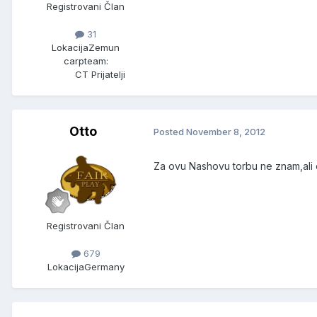
Registrovani Član
31
Lokacija
Zemun
carpteam:
CT Prijatelji
Otto
Posted
November 8, 2012
Za ovu Nashovu torbu ne znam,ali 
Registrovani Član
679
Lokacija
Germany