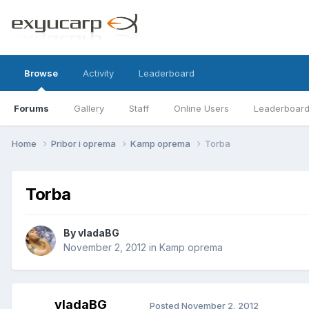
Browse
Activity
Leaderboard
Forums
Gallery
Staff
Online Users
Leaderboar
Home
Pribor i oprema
Kamp oprema
Torba
Torba
By
vladaBG
November 2, 2012
in
Kamp oprema
vladaBG
Posted
November 2, 2012