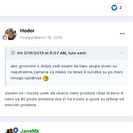
2
Hodor
Posted
March 19, 2013
On 3/19/2013 at 8:07 AM, luta said:
ako govorimo o divljoj vodi mislim da tako skupe stvari su
nepotrebne,zamena za mleko za telad ili surutka su po meni
mnogo isplativije
slazem se i mozes uvek da ubacis neko prediest riblje brasno ili
neko sa 80 posto proteina ima ih na trzistu a upola su jeftiniji od
mlecnih proteina
JaneMk