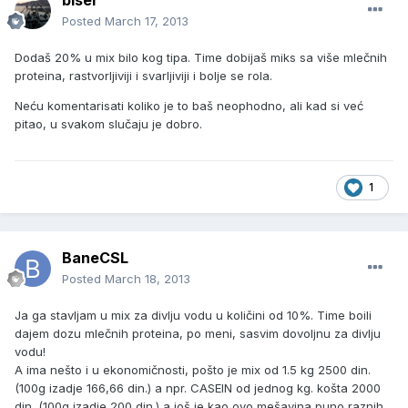
biser
Posted
March 17, 2013
Dodaš 20% u mix bilo kog tipa. Time dobijaš miks sa više mlečnih
proteina, rastvorljiviji i svarljiviji i bolje se rola.
Neću komentarisati koliko je to baš neophodno, ali kad si već
pitao, u svakom slučaju je dobro.
1
BaneCSL
Posted
March 18, 2013
Ja ga stavljam u mix za divlju vodu u količini od 10%. Time boili
dajem dozu mlečnih proteina, po meni, sasvim dovoljnu za divlju
vodu!
A ima nešto i u ekonomičnosti, pošto je mix od 1.5 kg 2500 din.
(100g izadje 166,66 din.) a npr. CASEIN od jednog kg. košta 2000
din. (100g izadje 200 din.) a još je kao ovo mešavina puno raznih