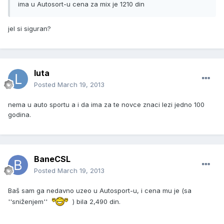
ima u Autosort-u cena za mix je 1210 din
jel si siguran?
luta
Posted
March 19, 2013
nema u auto sportu a i da ima za te novce znaci lezi jedno 100
godina.
BaneCSL
Posted
March 19, 2013
Baš sam ga nedavno uzeo u Autosport-u, i cena mu je (sa
''sniženjem''
) bila 2,490 din.