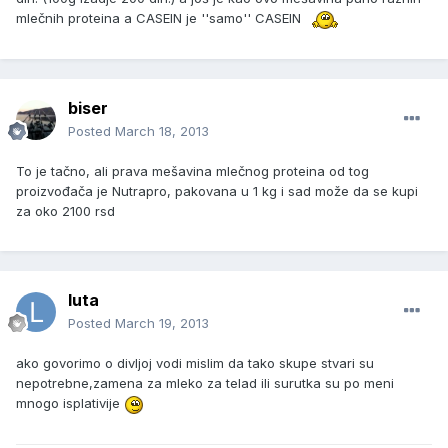
mlečnih proteina a CASEIN je ''samo'' CASEIN
biser
Posted
March 18, 2013
To je tačno, ali prava mešavina mlečnog proteina od tog
proizvođača je Nutrapro, pakovana u 1 kg i sad može da se kupi
za oko 2100 rsd
luta
Posted
March 19, 2013
ako govorimo o divljoj vodi mislim da tako skupe stvari su
nepotrebne,zamena za mleko za telad ili surutka su po meni
mnogo isplativije