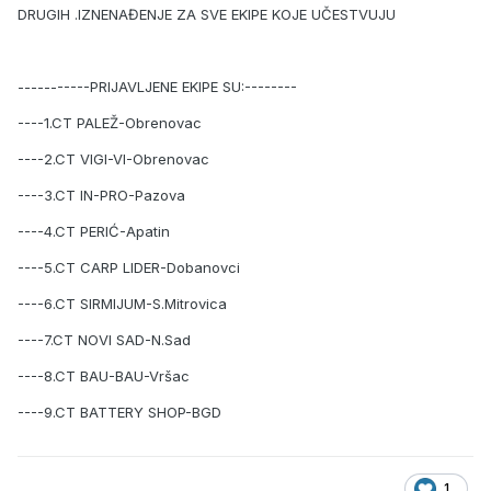
DRUGIH .IZNENAĐENJE ZA SVE EKIPE KOJE UČESTVUJU
-----------PRIJAVLJENE EKIPE SU:--------
----1.CT PALEŽ-Obrenovac
----2.CT VIGI-VI-Obrenovac
----3.CT IN-PRO-Pazova
----4.CT PERIĆ-Apatin
----5.CT CARP LIDER-Dobanovci
----6.CT SIRMIJUM-S.Mitrovica
----7.CT NOVI SAD-N.Sad
----8.CT BAU-BAU-Vršac
----9.CT BATTERY SHOP-BGD
1