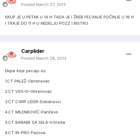
Posted
March 27, 2013
SKUP JE U PETAK U 14 H TADA JE I ŽREB PECANJE POČINJE U 16 H
I TRAJE DO 11 H U NEDELJU POZZ I BISTRO
Carplider
Posted
March 28, 2013
Ekipe koje pecaju su:
1.CT PALEŽ-Obrenovac
2.CT VIGI-VI-Obrenovac
3.CT CARP LIDER-Dobanovci
4.CT MILENKOVIĆ-Pančevo
5.CT BARABE SA SELA-V.Greda
6.CT IN-PRO-Pazova