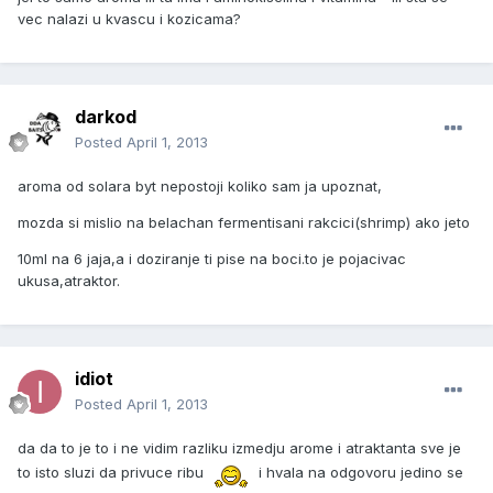
vec nalazi u kvascu i kozicama?
darkod
Posted
April 1, 2013
aroma od solara byt nepostoji koliko sam ja upoznat,
mozda si mislio na belachan fermentisani rakcici(shrimp) ako jeto
10ml na 6 jaja,a i doziranje ti pise na boci.to je pojacivac
ukusa,atraktor.
idiot
Posted
April 1, 2013
da da to je to i ne vidim razliku izmedju arome i atraktanta sve je
to isto sluzi da privuce ribu
i hvala na odgovoru jedino se