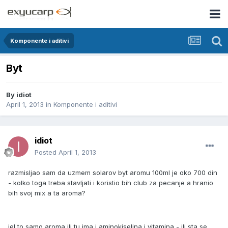
Komponente i aditivi
Byt
By
idiot
April 1, 2013
in
Komponente i aditivi
idiot
Posted
April 1, 2013
razmisljao sam da uzmem solarov byt aromu 100ml je oko 700 din
- kolko toga treba stavljati i koristio bih club za pecanje a hranio
bih svoj mix a ta aroma?
jel to samo aroma ili tu ima i aminokiselina i vitamina - ili sta se