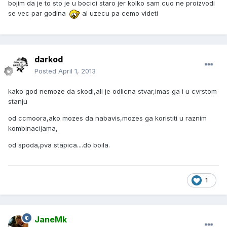
bojim da je to sto je u bocici staro jer kolko sam cuo ne proizvodi
se vec par godina
al uzecu pa cemo videti
darkod
Posted
April 1, 2013
kako god nemoze da skodi,ali je odlicna stvar,imas ga i u cvrstom
stanju
od ccmoora,ako mozes da nabavis,mozes ga koristiti u raznim
kombinacijama,
od spoda,pva stapica....do boila.
1
JaneMk