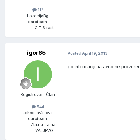
112
Lokacija
Bg
carpteam:
C.T.3 rest
igor85
Posted
April 19, 2013
po informaciji naravno ne proveren
Registrovani Član
544
Lokacija
Valjevo
carpteam:
Zlatna-Tajna-
VALJEVO