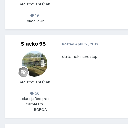
Registrovani Član
19
Lokacija
Ub
Slavko 95
Posted
April 19, 2013
dajte neki izvestaj...
Registrovani Član
56
Lokacija
Beograd
carpteam:
BORCA