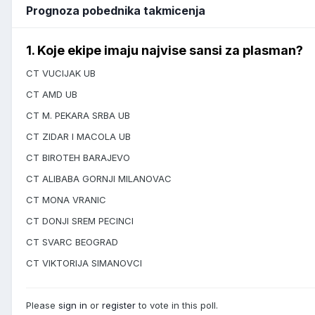
Prognoza pobednika takmicenja
1. Koje ekipe imaju najvise sansi za plasman?
CT VUCIJAK UB
CT AMD UB
CT M. PEKARA SRBA UB
CT ZIDAR I MACOLA UB
CT BIROTEH BARAJEVO
CT ALIBABA GORNJI MILANOVAC
CT MONA VRANIC
CT DONJI SREM PECINCI
CT SVARC BEOGRAD
CT VIKTORIJA SIMANOVCI
Please
sign in
or
register
to vote in this poll.