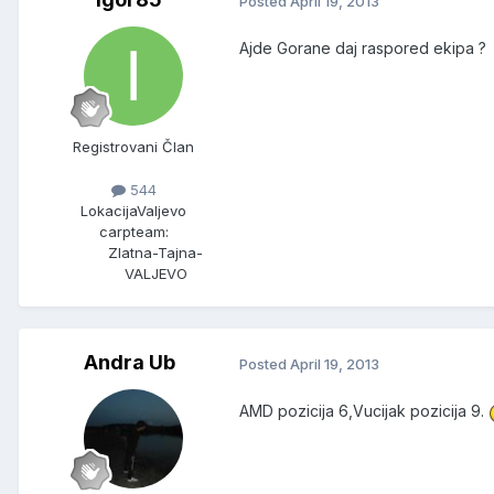
Posted
April 19, 2013
Ajde Gorane daj raspored ekipa 
Registrovani Član
544
Lokacija
Valjevo
carpteam:
Zlatna-Tajna-
VALJEVO
Andra Ub
Posted
April 19, 2013
AMD pozicija 6,Vucijak pozicija 9.