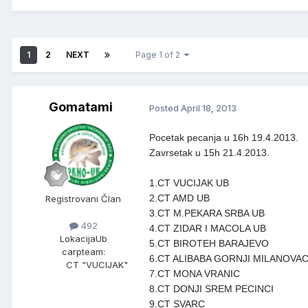
1
2
NEXT
Page 1 of 2
Gomatami
Posted
April 18, 2013
Pocetak pecanja u 16h 19.4.2013.
Zavrsetak u 15h 21.4.2013.
1.CT VUCIJAK UB
2.CT AMD UB
Registrovani Član
3.CT M.PEKARA SRBA UB
492
4.CT ZIDAR I MACOLA UB
Lokacija
Ub
5.CT BIROTEH BARAJEVO
carpteam:
6.CT ALIBABA GORNJI MILANOVA
CT "VUCIJAK"
7.CT MONA VRANIC
8.CT DONJI SREM PECINCI
9.CT SVARC