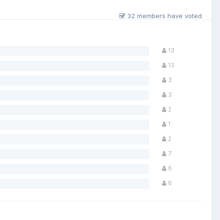
32 members have voted
13
13
3
3
2
1
2
7
6
6