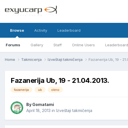
Browse
Activity
Leaderboard
Forums
Gallery
Staff
Online Users
Leaderboar
Home
Takmicenja
Izveštaji takmičenja
Fazanerija Ub, 19 - 21
Fazanerija Ub, 19 - 21.04.2013.
fazanerija
ub
okno
By
Gomatami
April 18, 2013
in
Izveštaji takmičenja