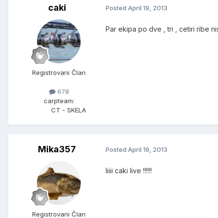
caki
Posted
April 19, 2013
Par ekipa po dve , tri , cetiri ribe n
Registrovani Član
678
carpteam:
CT - SKELA
Mika357
Posted
April 19, 2013
Iiiii caki live !!!!!!
Registrovani Član