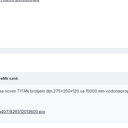
neMk said:
 sa novim TITAN brolijem dim.275x250x120 sa 15000 mm vodonepropust
mg407/8261/12013600.jpg