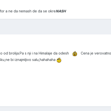
mfor a ne da nemash de da se okre
NA
SH
 od brolija.Pa s nji i na Himalaje da odesh
Cena je verovatno 
sku,ne bi iznajmljivo salu,hahahaha