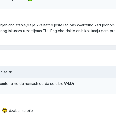
njenicno stanje,da je kvalitetno jeste i to bas kvalitetno kad jedno
licnog iskustva u zemljama EU i Engleke dakle onih koji imaju para 
a said:
komfor a ne da nemash de da se okre
NA
SH
,dzaba mu bilo