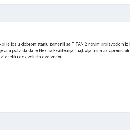
 koj je jos u dobrom stanju zamenili sa TITAN 2 novim proizvodom iz N
dna potvrda da je Nes najkvalitetnija i najbolja firma za opremu al
zi osetili i doziveli sta ovo znaci