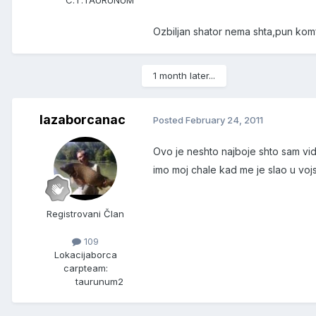
Ozbiljan shator nema shta,pun ko
1 month later...
lazaborcanac
Posted
February 24, 2011
Ovo je neshto najboje shto sam vido
imo moj chale kad me je slao u voj
Registrovani Član
109
Lokacija
borca
carpteam:
taurunum2