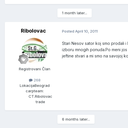
1 month later...
Ribolovac
Posted
April 10, 2011
Stari Nesov sator koj smo prodali i
izboru mnogih ponuda.Po meni jos je
jeftine stvari a mi smo na savojoj ko
Registrovani Član
268
Lokacija
Beograd
carpteam:
CT.Ribolovac
trade
6 months later...