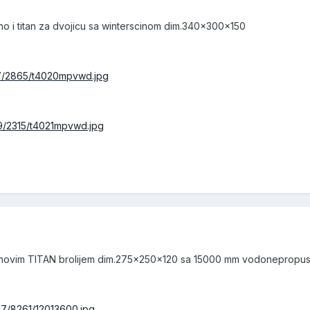
ho i titan za dvojicu sa winterscinom dim.340x300x150
17/2865/t4020mpvwd.jpg
99/2315/t4021mpvwd.jpg
 novim TITAN brolijem dim.275x250x120 sa 15000 mm vodonepropustno
07/8261/12013600.jpg