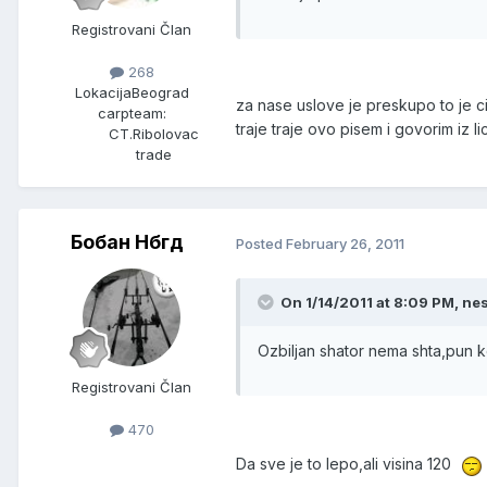
Registrovani Član
268
Lokacija
Beograd
za nase uslove je preskupo to je ci
carpteam:
traje traje ovo pisem i govorim iz 
CT.Ribolovac
trade
Бобан Нбгд
Posted
February 26, 2011
On 1/14/2011 at 8:09 PM, nes
Ozbiljan shator nema shta,pun 
Registrovani Član
470
Da sve je to lepo,ali visina 120