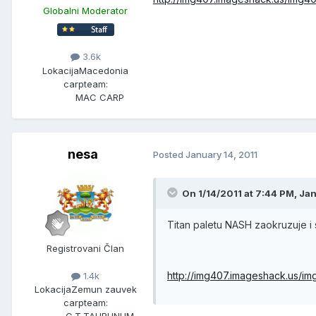
Globalni Moderator
3.6k
Lokacija
Macedonia
carpteam:
MAC CARP
nesa
Posted
January 14, 2011
On 1/14/2011 at 7:44 PM, Ja
Titan paletu NASH zaokruzuje i
Registrovani Član
http://img407.imageshack.us/i
1.4k
Lokacija
Zemun zauvek
carpteam:
C.T.TAURUNUM