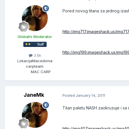
Pored novog titana za jednog izas
http://img717.imageshack.us/img7
Globalni Moderator
http://img199.imageshack.us/img1
3.6k
Lokacija
Macedonia
carpteam:
MAC CARP
JaneMk
Posted
January 14, 2011
Titan paletu NASH zaokruzuje i sa
http://img407.imageshack.us/img4