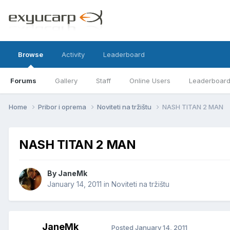
Browse
Activity
Leaderboard
Forums
Gallery
Staff
Online Users
Leaderboar
Home
Pribor i oprema
Noviteti na tržištu
NASH TITAN 2 MAN
NASH TITAN 2 MAN
By
JaneMk
January 14, 2011
in
Noviteti na tržištu
JaneMk
Posted
January 14, 2011