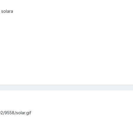
 solara
2/9558/solar.gif