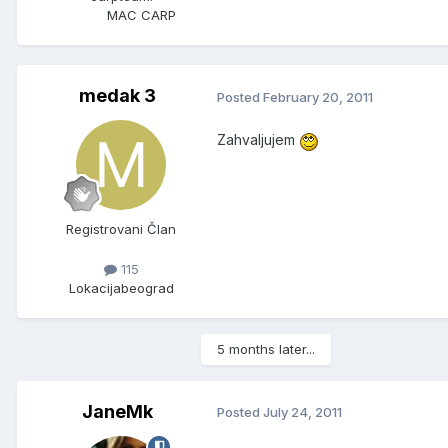
MAC CARP
medak 3
Posted
February 20, 2011
Zahvaljujem
Registrovani Član
115
Lokacija
beograd
5 months later...
JaneMk
Posted
July 24, 2011