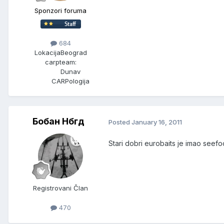
Sponzori foruma
684
Lokacija
Beograd
carpteam:
Dunav
CARPologija
Бобан Нбгд
Posted
January 16, 2011
Stari dobri eurobaits je imao see
Registrovani Član
470