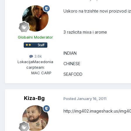
Uskoro na trzishte novi proizvod iz
3 razlicita mixa i arome
Globalni Moderator
INDIAN
3.6k
Lokacija
Macedonia
CHINESE
carpteam:
MAC CARP
SEAFODD
Kiza-Bg
Posted
January 16, 2011
http://img402.imageshack.us/img40