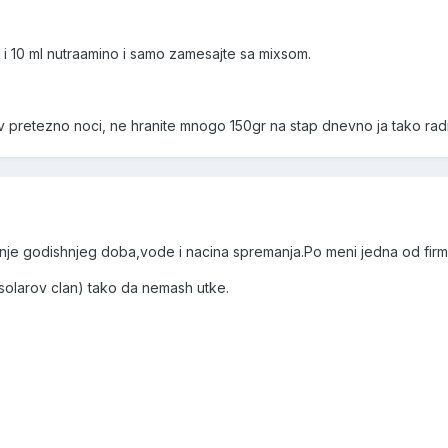
n i 10 ml nutraamino i samo zamesajte sa mixsom.
 pretezno noci, ne hranite mnogo 150gr na stap dnevno ja tako radi
anje godishnjeg doba,vode i nacina spremanja.Po meni jedna od firmi 
olarov clan) tako da nemash utke.