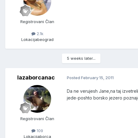
Registrovani Član
2.1k
Lokacija
beograd
5 weeks later...
lazaborcanac
Posted
February 15, 2011
Da ne verujesh Jane,na taj izvetr
jede-poshto borsko jezero poznaje
Registrovani Član
109
Lokacija
borca