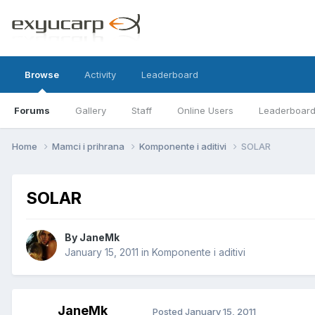
Browse
Activity
Leaderboard
Forums
Gallery
Staff
Online Users
Leaderboar
Home
Mamci i prihrana
Komponente i aditivi
SOLAR
SOLAR
By
JaneMk
January 15, 2011
in
Komponente i aditivi
JaneMk
Posted
January 15, 2011