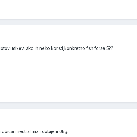
otovi mixevi,ako ih neko koristi,konkretno fish forse 5??
obican neutral mix i dobijem 6kg.