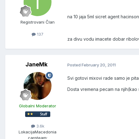
na 10 jaja 5ml sicret agent hacinso
Registrovani Član
137
za divu vodu imacete dobar ribolov
JaneMk
Posted
February 20, 2011
Svi gotovi mixovi rade samo je pit
Dosta vremena pecam na njih(kao s
Globalni Moderator
3.6k
Lokacija
Macedonia
carpteam: