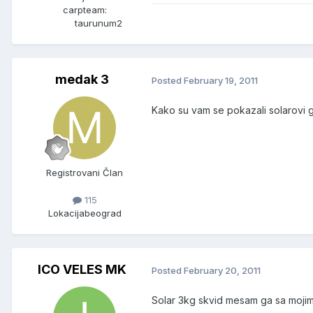
carpteam:
taurunum2
medak 3
Posted
February 19, 2011
Kako su vam se pokazali solarovi g
Registrovani Član
115
Lokacija
beograd
ICO VELES MK
Posted
February 20, 2011
Solar 3kg skvid mesam ga sa mojim 