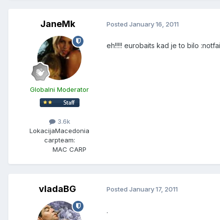
JaneMk
Posted
January 16, 2011
eh!!!!! eurobaits kad je to bilo :notfai
Globalni Moderator
3.6k
Lokacija
Macedonia
carpteam:
MAC CARP
vladaBG
Posted
January 17, 2011
.