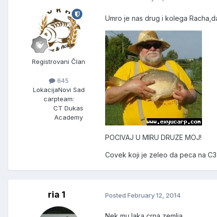
Umro je nas drug i kolega Racha,d
Registrovani Član
645
Lokacija
Novi Sad
carpteam:
CT Dukas
Academy
POCIVAJ U MIRU DRUZE MOJ!
Covek koji je zeleo da peca na C3 
ria 1
Posted
February 12, 2014
Nek mu laka crna zemlja.