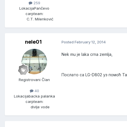
259
Lokacija
Pančevo
carpteam:
C.T. Milenković
nele01
Posted
February 12, 2014
Nek mu je laka crna zemlja,
Послато са LG-D802 уз помоћ Т
Registrovani Član
40
Lokacija
backa palanka
carpteam:
divlje vode