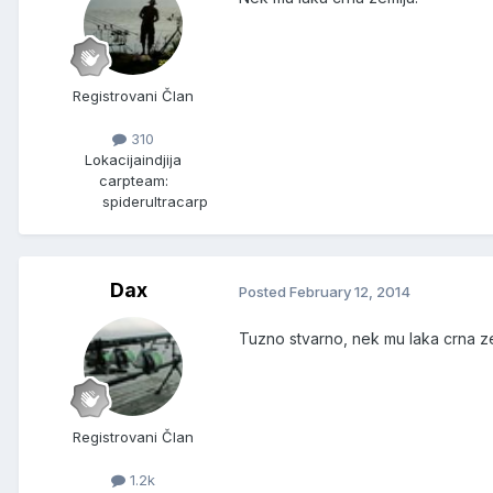
Registrovani Član
310
Lokacija
indjija
carpteam:
spiderultracarp
Dax
Posted
February 12, 2014
Tuzno stvarno, nek mu laka crna ze
Registrovani Član
1.2k