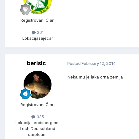
Registrovani Član
261
Lokacija
zajecar
berisic
Posted
February 12, 2014
Neka mu je laka crna zemlja
Registrovani Član
335
Lokacija
Landsberg am
Lech Deutschland
carpteam: