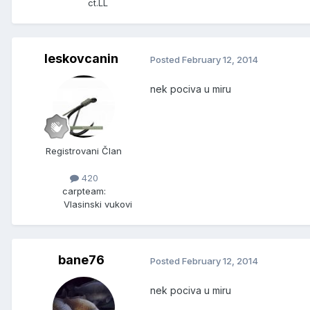
ct.LL
leskovcanin
Posted
February 12, 2014
nek pociva u miru
Registrovani Član
420
carpteam:
Vlasinski vukovi
bane76
Posted
February 12, 2014
nek pociva u miru