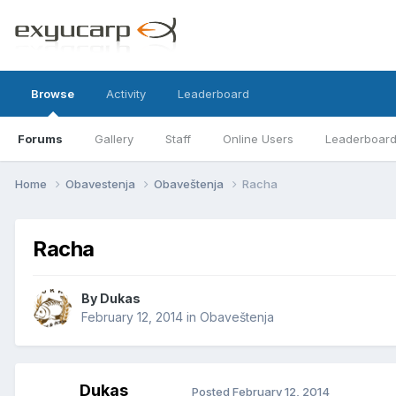
Browse
Activity
Leaderboard
Forums
Gallery
Staff
Online Users
Leaderboar
Home
Obavestenja
Obaveštenja
Racha
Racha
By
Dukas
February 12, 2014
in
Obaveštenja
Dukas
Posted
February 12, 2014