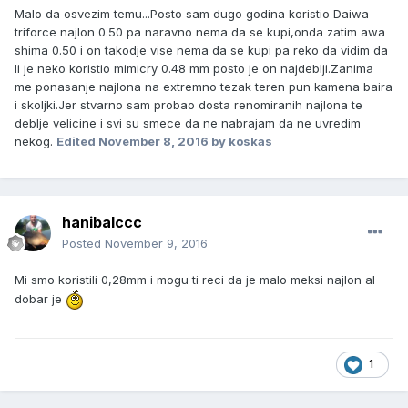
Malo da osvezim temu...Posto sam dugo godina koristio Daiwa
triforce najlon 0.50 pa naravno nema da se kupi,onda zatim awa
shima 0.50 i on takodje vise nema da se kupi pa reko da vidim da
li je neko koristio mimicry 0.48 mm posto je on najdeblji.Zanima
me ponasanje najlona na extremno tezak teren pun kamena baira
i skoljki.Jer stvarno sam probao dosta renomiranih najlona te
deblje velicine i svi su smece da ne nabrajam da ne uvredim
nekog.
Edited
November 8, 2016
by koskas
hanibalccc
Posted
November 9, 2016
Mi smo koristili 0,28mm i mogu ti reci da je malo meksi najlon al
dobar je
1