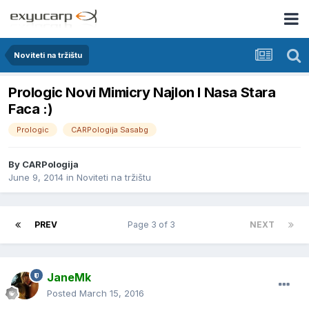
Noviteti na tržištu
Prologic Novi Mimicry Najlon I Nasa Stara
Faca :)
Prologic
CARPologija Sasabg
By
CARPologija
June 9, 2014
in
Noviteti na tržištu
PREV
Page 3 of 3
NEXT
JaneMk
Posted
March 15, 2016