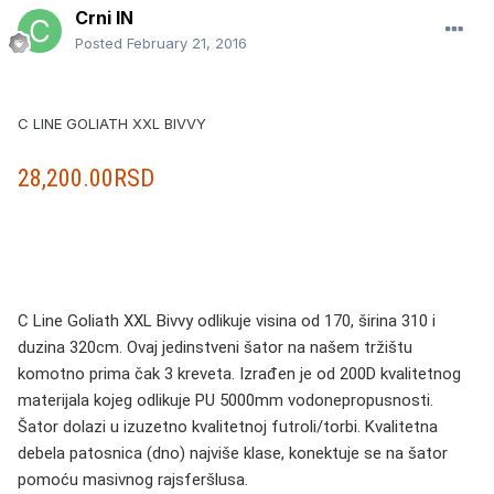
Crni IN
Posted
February 21, 2016
C LINE GOLIATH XXL BIVVY
28,200.00RSD
C Line Goliath XXL Bivvy odlikuje visina od 170, širina 310 i
duzina 320cm. Ovaj jedinstveni šator na našem tržištu
komotno prima čak 3 kreveta. Izrađen je od 200D kvalitetnog
mat
erijala kojeg odlikuje PU 5000mm vodonepropusnosti.
Šator dolazi u izuzetno kvalitetnoj futroli/torbi. Kvalitetna
debela patosnica (dno) najviše klase, konektuje se na šator
pomoću masivnog rajsferšlusa.