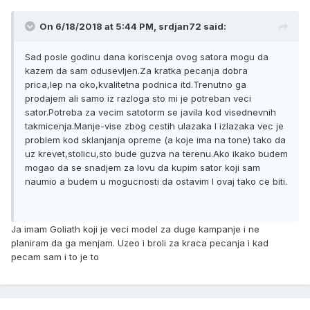
On 6/18/2018 at 5:44 PM, srdjan72 said:
Sad posle godinu dana koriscenja ovog satora mogu da
kazem da sam odusevljen.Za kratka pecanja dobra
prica,lep na oko,kvalitetna podnica itd.Trenutno ga
prodajem ali samo iz razloga sto mi je potreban veci
sator.Potreba za vecim satotorm se javila kod visednevnih
takmicenja.Manje-vise zbog cestih ulazaka I izlazaka vec je
problem kod sklanjanja opreme (a koje ima na tone) tako da
uz krevet,stolicu,sto bude guzva na terenu.Ako ikako budem
mogao da se snadjem za lovu da kupim sator koji sam
naumio a budem u mogucnosti da ostavim I ovaj tako ce biti.
Ja imam Goliath koji je veci model za duge kampanje i ne
planiram da ga menjam. Uzeo i broli za kraca pecanja i kad
pecam sam i to je to