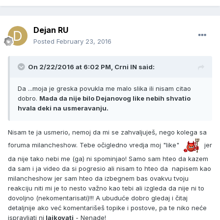
Dejan RU
Posted
February 23, 2016
On 2/22/2016 at 6:02 PM, Crni IN said:
Da ...moja je greska povukla me malo slika ili nisam citao
dobro.
Mada da nije bilo Dejanovog like nebih shvatio
hvala deki na usmeravanju.
Nisam te ja usmerio, nemoj da mi se zahvaljuješ, nego kolega sa
foruma milancheshow. Tebe očigledno vredja moj "like"
jer
da nije tako nebi me (ga) ni spominjao! Samo sam hteo da kazem
da sam i ja video da si pogresio ali nisam to hteo da napisem kao
milancheshow jer sam hteo da izbegnem bas ovakvu tvoju
reakciju niti mi je to nesto važno kao tebi ali izgleda da nije ni to
dovoljno (nekomentarisati)!!! A ubuduće dobro gledaj i čitaj
detaljnije ako već komentarišeš topike i postove, pa te niko neće
ispravljati ni
lajkovati
- Nenade!