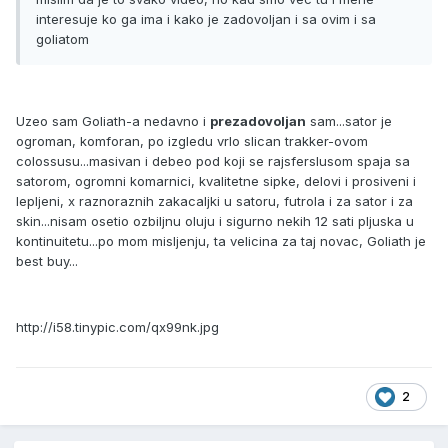
interesuje ko ga ima i kako je zadovoljan i sa ovim i sa
goliatom
Uzeo sam Goliath-a nedavno i
prezadovoljan
sam...sator je
ogroman, komforan, po izgledu vrlo slican trakker-ovom
colossusu...masivan i debeo pod koji se rajsferslusom spaja sa
satorom, ogromni komarnici, kvalitetne sipke, delovi i prosiveni i
lepljeni, x raznoraznih zakacaljki u satoru, futrola i za sator i za
skin...nisam osetio ozbiljnu oluju i sigurno nekih 12 sati pljuska u
kontinuitetu...po mom misljenju, ta velicina za taj novac, Goliath je
best buy...
http://i58.tinypic.com/qx99nk.jpg
2