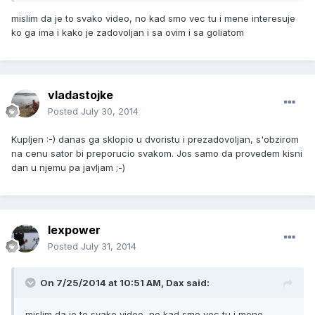
mislim da je to svako video, no kad smo vec tu i mene interesuje
ko ga ima i kako je zadovoljan i sa ovim i sa goliatom
vladastojke
Posted
July 30, 2014
Kupljen :-) danas ga sklopio u dvoristu i prezadovoljan, s'obzirom
na cenu sator bi preporucio svakom. Jos samo da provedem kisni
dan u njemu pa javljam ;-)
lexpower
Posted
July 31, 2014
On 7/25/2014 at 10:51 AM, Dax said:
mislim da je to svako video, no kad smo vec tu i mene