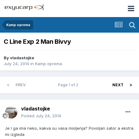
Kamp oprema
C Line Exp 2 Man Bivvy
By
vladastojke
July 24, 2014
in
Kamp oprema
PREV
Page 1 of 2
NEXT
vladastojke
Posted
July 24, 2014
Je l ga ima neko, kakva su vasa misljenja? Povoljan sator a ekstra
mi izgleda