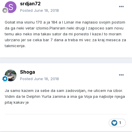
srdjan72
Posted
June 18, 2018
Goliat ima visinu 170 a ja 184 a I Limar me naplasio svojim postom
da ga neki vetar izlomio.Planiram neki drugi I zapoceo sam novu
temu ako neko ima takav sator da mi ponesto I kaze.I to moram
ubrzano jer se ceka bar 7 dana a treba mi vec za kraj meseca za
takmicenje.
Shoga
Posted
June 18, 2018
Ja samo kazem za sebe da sam zadovoljan, ne uticem na izbor.
Vidim da te Delphin Yurta zanima a ima ga Voja pa najbolje njega
pitaj kakav je
1