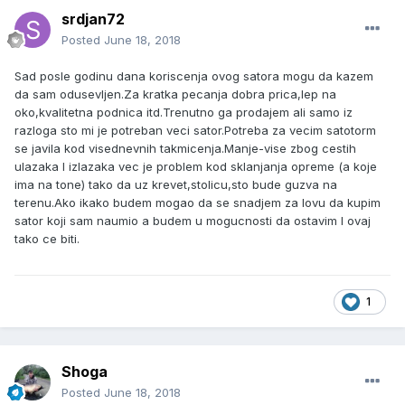
srdjan72
Posted
June 18, 2018
Sad posle godinu dana koriscenja ovog satora mogu da kazem
da sam odusevljen.Za kratka pecanja dobra prica,lep na
oko,kvalitetna podnica itd.Trenutno ga prodajem ali samo iz
razloga sto mi je potreban veci sator.Potreba za vecim satotorm
se javila kod visednevnih takmicenja.Manje-vise zbog cestih
ulazaka I izlazaka vec je problem kod sklanjanja opreme (a koje
ima na tone) tako da uz krevet,stolicu,sto bude guzva na
terenu.Ako ikako budem mogao da se snadjem za lovu da kupim
sator koji sam naumio a budem u mogucnosti da ostavim I ovaj
tako ce biti.
1
Shoga
Posted
June 18, 2018