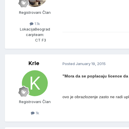
Registrovani Član
1.1k
Lokacija
Beograd
carpteam:
CT F3
Krle
Posted
January 19, 2015
"Mora da se poplacaju licence da
ovo je obrazlozenje zasto ne radi u
Registrovani Član
1k