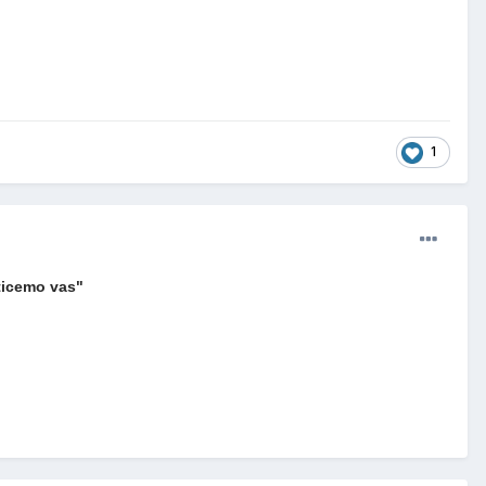
1
ticemo vas"