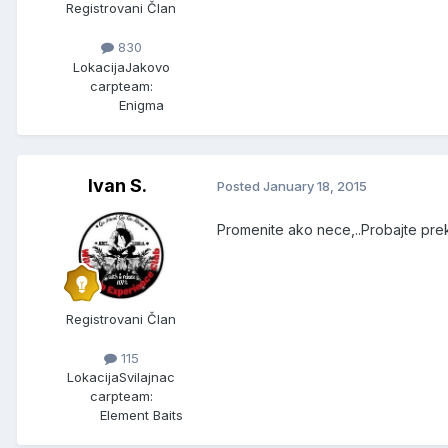
Registrovani Član
830
Lokacija
Jakovo
carpteam:
Enigma
Ivan S.
Posted
January 18, 2015
Promenite ako nece,..Probajte pre
Registrovani Član
115
Lokacija
Svilajnac
carpteam:
Element Baits