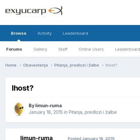
Browse
Activity
Leaderboard
Forums
Gallery
Staff
Online Users
Leaderboar
Home
Obavestenja
Pitanja, predlozi i žalbe
Ihost?
Ihost?
By
limun-ruma
January 18, 2015
in
Pitanja, predlozi i žalbe
limun-ruma
Posted
January 18, 2015