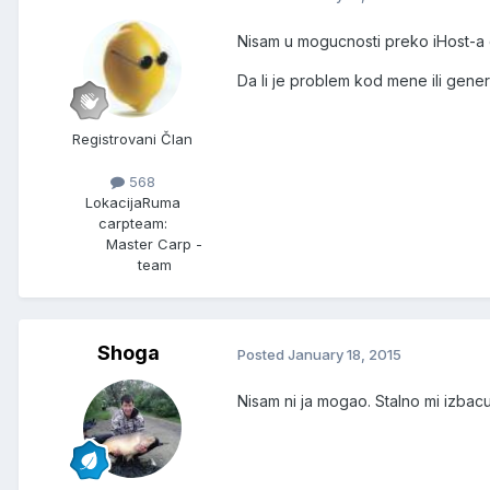
Nisam u mogucnosti preko iHost-a 
Da li je problem kod mene ili gener
Registrovani Član
568
Lokacija
Ruma
carpteam:
Master Carp -
team
Shoga
Posted
January 18, 2015
Nisam ni ja mogao. Stalno mi izbac