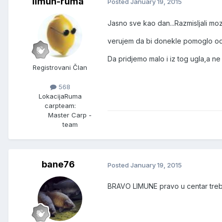
limun-ruma
Posted
January 19, 2015
Jasno sve kao dan...Razmisljali moz
verujem da bi donekle pomoglo odr
Da pridjemo malo i iz tog ugla,a ne
Registrovani Član
568
Lokacija
Ruma
carpteam:
Master Carp -
team
bane76
Posted
January 19, 2015
BRAVO LIMUNE pravo u centar treb