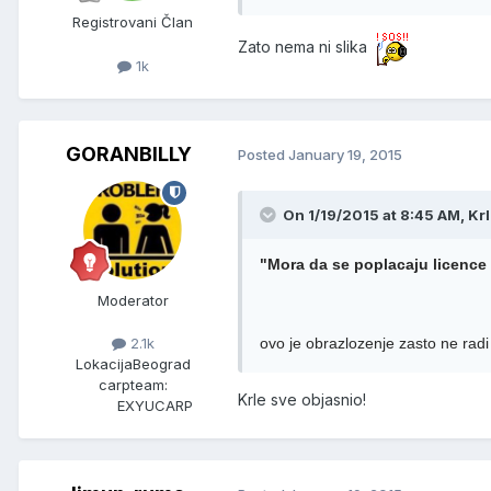
Registrovani Član
Zato nema ni slika
1k
GORANBILLY
Posted
January 19, 2015
On 1/19/2015 at 8:45 AM, Krl
"Mora da se poplacaju licence
Moderator
ovo je obrazlozenje zasto ne rad
2.1k
Lokacija
Beograd
carpteam:
Krle sve objasnio!
EXYUCARP