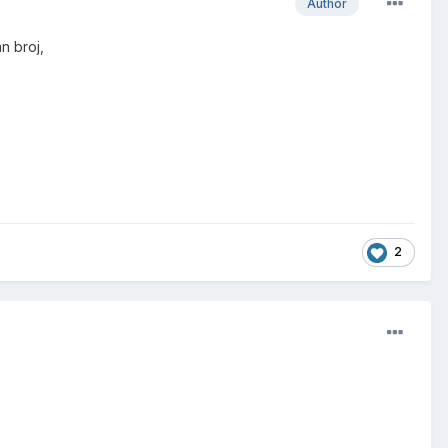
Author
n broj,
2