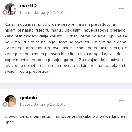
max90
Posted
January 24, 2015
Koristim ovu masinu od prosle sezone i ja sam prezadovoljan ,
nisam joj nasao ni jednu manu . Cak sam i nove stapove preradio
kako bi ih mogao i dalje koristiti . U drsci nema uvijanja , spulna se
ne klima , rucka se ne uvija , teret ne oseti itd . I mislim da je cena
i vise nego opravdana za ovaj model . Znam da ce neko reci bolje
za te pare da uzmem polovan bblc itd , ali za onoga koji voli da
experimentise nece se pokajati garant . Za ovaj model masinice
tek vreme dolazi , relativno je nova na trzistu i vreme ce pokazati
svoje . Topla preporuka !
gmboki
Posted
January 25, 2015
U ovom cenovnom rangu, moj izbor bi svakako bio Daiwa Emblem
Spod.