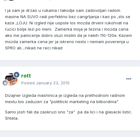
I ja sam je drzao u rukama i takodje sam zadovoljan radom
masine NA SUVO radi perfektno bez cangrljanja i kao po ,sto se
kaze ,LOJU. Ni izgled nije uopste los mozda drveni rukohvat na
rucici bolje lezi po meni. Zamerka moja je tezina i mozda cena
ako me pamcenje dobro sluzi mislim da je nekih 110-120e. Kazem
mozda zamerka cena jer ja iskreno nesto i nemam poverenja u
SPRO ali....nikad ne reci nikad
rott
Posted
January 23, 2015
Dizajner izgleda mashinica je izgleda na prethodnom radnom
mestu bio zaduzen za "polititicki marketing na bilbordima"
Samo josh fali da zaokruzi ono "za" pa da lici i na glasacki listic.
Shteta.