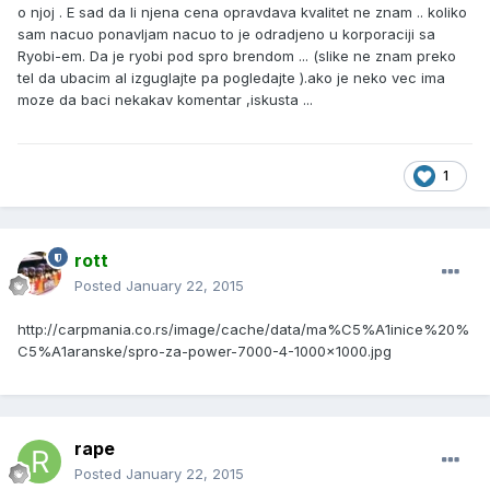
o njoj . E sad da li njena cena opravdava kvalitet ne znam .. koliko
sam nacuo ponavljam nacuo to je odradjeno u korporaciji sa
Ryobi-em. Da je ryobi pod spro brendom ... (slike ne znam preko
tel da ubacim al izguglajte pa pogledajte ).ako je neko vec ima
moze da baci nekakav komentar ,iskusta ...
1
rott
Posted
January 22, 2015
http://carpmania.co.rs/image/cache/data/ma%C5%A1inice%20%
C5%A1aranske/spro-za-power-7000-4-1000x1000.jpg
rape
Posted
January 22, 2015