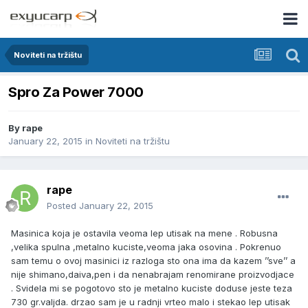
Noviteti na tržištu
Spro Za Power 7000
By
rape
January 22, 2015
in
Noviteti na tržištu
rape
Posted
January 22, 2015
Masinica koja je ostavila veoma lep utisak na mene . Robusna
,velika spulna ,metalno kuciste,veoma jaka osovina . Pokrenuo
sam temu o ovoj masinici iz razloga sto ona ima da kazem ’’sve’’ a
nije shimano,daiva,pen i da nenabrajam renomirane proizvodjace
. Svidela mi se pogotovo sto je metalno kuciste doduse jeste teza
730 gr.valjda. drzao sam je u radnji vrteo malo i stekao lep utisak