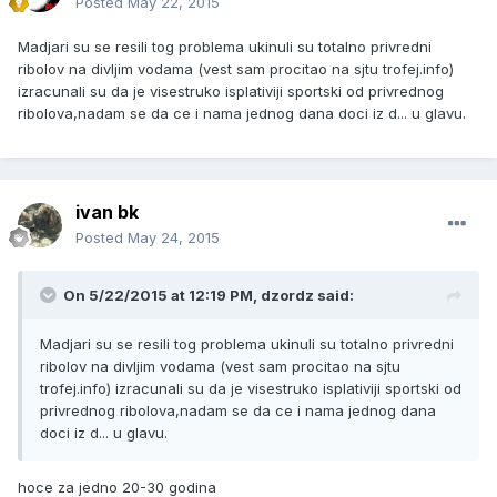
Posted
May 22, 2015
Madjari su se resili tog problema ukinuli su totalno privredni
ribolov na divljim vodama (vest sam procitao na sjtu trofej.info)
izracunali su da je visestruko isplativiji sportski od privrednog
ribolova,nadam se da ce i nama jednog dana doci iz d... u glavu.
ivan bk
Posted
May 24, 2015
On 5/22/2015 at 12:19 PM, dzordz said:
Madjari su se resili tog problema ukinuli su totalno privredni
ribolov na divljim vodama (vest sam procitao na sjtu
trofej.info) izracunali su da je visestruko isplativiji sportski od
privrednog ribolova,nadam se da ce i nama jednog dana
doci iz d... u glavu.
hoce za jedno 20-30 godina