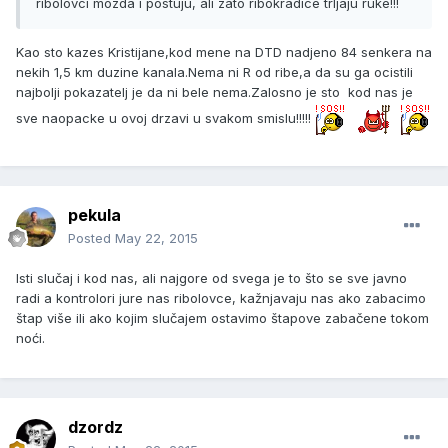
ribolovci mozda i postuju, ali zato ribokradice trljaju ruke!!!
Kao sto kazes Kristijane,kod mene na DTD nadjeno 84 senkera na
nekih 1,5 km duzine kanala.Nema ni R od ribe,a da su ga ocistili
najbolji pokazatelj je da ni bele nema.Zalosno je sto kod nas je
sve naopacke u ovoj drzavi u svakom smislu!!!!!
pekula
Posted
May 22, 2015
Isti slučaj i kod nas, ali najgore od svega je to što se sve javno
radi a kontrolori jure nas ribolovce, kažnjavaju nas ako zabacimo
štap više ili ako kojim slučajem ostavimo štapove zabačene tokom
noći.
dzordz