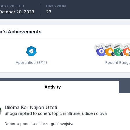
LAST VISITED
DAYS WON
October 20, 2023
23
a's Achievements
Rare
Rare
Rare
Rare
Apprentice (3/14)
Recent Badg
Activity
Dilema Koji Najlon Uzeti
Shoga
replied to
sone
's topic in
Strune, udice i olova
Dobar u pocetku ali brzo gubi svojstva