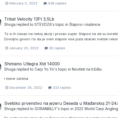
February 5, 2023
438 replies
Tribal Velocity 13Ft 3,5Lb
Shoga
replied to
STEVDZA
's topic in
Štapovi i mašinice
To si ih nasao na nekoj akciji i prosao super. Stapovi ne da su korek
Dovoljno govori i to da je ovim stapom vise puta obaran svetski rekor
January 20, 2023
26 replies
Shimano Ultegra Xtd 14000
Shoga
replied to
Carp Yo Yo
's topic in
Noviteti na tržištu
I mene zanima
December 26, 2022
333 replies
Svetsko prvenstvo na jezeru Deseda u Mađarskoj 21-24
Shoga
replied to
GORANBILLY
's topic in
2022 World Carp Anglin