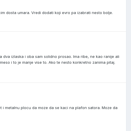
m dosta umara. Vredi dodati koji evro pa izabrati nesto bolje.
dva izlaska i oba sam solidno prosao. Ima ribe, ne kao ranije ali
so i to je manje vise to. Ako te nesto konkretno zanima pitaj.
et i metalnu plocu da moze da se kaci na plafon satora. Moze da