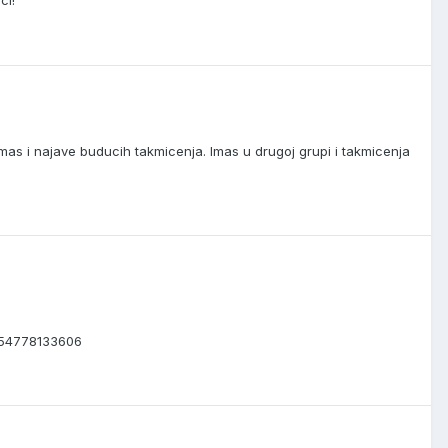
ci!
a imas i najave buducih takmicenja. Imas u drugoj grupi i takmicenja
054778133606