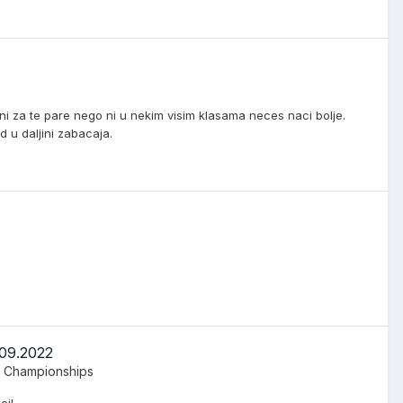
tni za te pare nego ni u nekim visim klasama neces naci bolje.
d u daljini zabacaja.
.09.2022
g Championships