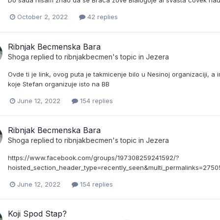
Do sada nisam znao da se Braca zove Blalogoje al svasta covek nau
October 2, 2022
42 replies
Ribnjak Becmenska Bara
Shoga
replied to
ribnjakbecmen
's topic in
Jezera
Ovde ti je link, ovog puta je takmicenje bilo u Nesinoj organizaciji, 
koje Stefan organizuje isto na BB
June 12, 2022
154 replies
Ribnjak Becmenska Bara
Shoga
replied to
ribnjakbecmen
's topic in
Jezera
https://www.facebook.com/groups/197308259241592/?
hoisted_section_header_type=recently_seen&multi_permalinks=275
June 12, 2022
154 replies
Koji Spod Stap?