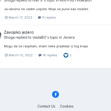
Shoga
replied to
Ivan S.
's topic in
Rod Pod i Indikatori
Ja iskreno ne vadim uopste. Moje se pune kao mobilni
March 17, 2022
11 replies
Zavojsko jezero
Shoga
replied to
vladaBG
's topic in
Jezera
Mogu da se raspitam, imam neke prijatelje iz tog kraja
March 13, 2022
16 replies
1
Contact Us
Cookies