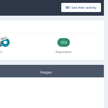
See their activity
Rare
359
es
Reputation
Images