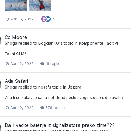
April 6, 2022
5
Cc Moore
Shoga
replied to
BogdanKG
's topic in
Komponente i aditivi
Tecni GLM?
April 2, 2022
16 replies
Ada Safari
Shoga
replied to
nesa
's topic in
Jezera
Zna li se kakav je sada riblji fond posle svega sto se izdesavalo?
April 2, 2022
578 replies
Da li vadite baterije iz signalizatora preko zime???