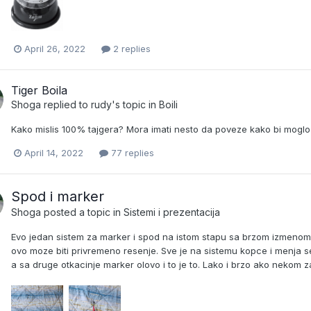
April 26, 2022
2 replies
Tiger Boila
Shoga
replied to
rudy
's topic in
Boili
Kako mislis 100% tajgera? Mora imati nesto da poveze kako bi moglo
April 14, 2022
77 replies
Spod i marker
Shoga
posted a topic in
Sistemi i prezentacija
Evo jedan sistem za marker i spod na istom stapu sa brzom izmenom. U
ovo moze biti privremeno resenje. Sve je na sistemu kopce i menja se 
a sa druge otkacinje marker olovo i to je to. Lako i brzo ako nekom z