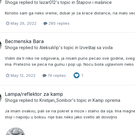
Shoga
replied to
lazar012
's topic in
Štapovi i mašinice
Koristio sam ga neko vreme, dobar je za krace distance, na malo veci
May 26, 2022
285 replies
Becmenska Bara
Shoga
replied to
AleksaVip
's topic in
Izveštaji sa voda
Vidim da ti niko ne odgovara, ja nisam puno pecao ove godine, svega 
ima. Pretezno se peca na gumu i pop up. Nocu boila uglavnom neko me
May 12, 2022
74 replies
1
Lampa/reflektor za kamp
Shoga
replied to
Kristijan_Sombor
's topic in
Kamp oprema
Ja imam ovakvu, pali se na pokret a moze i stalno da sija. Ima magn
stoji i napolju u boksu. nije bas neko jako svetlo ali dovoljno