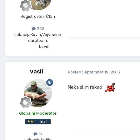
Registrovani Član
253
Lokacija
Kovin,Vojvodina
carpteam:
kovin
vasil
Posted
September 19, 2016
Neka si im rekao
Globalni Moderator
1k
Lokacija
Sofija