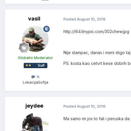
vasil
Posted
August 10, 2016
http://i64.tinypic.com/302chew.jpg
Nije stampac, danas i meni stigo t
Globalni Moderator
PS. kosta kao cetvrt kese dobrih bo
1k
Lokacija
Sofija
jeydee
Posted
August 10, 2016
Ma samo mi jos to fali i peruska da