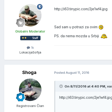
http://i63.tinypic.com/2je1wf4.jpg
Sad sam u potrazi za ovim
Globalni Moderator
PS. da nema mozda u Srbiji
1k
Lokacija
Sofija
Shoga
Posted
August 11, 2016
On 8/11/2016 at 4:40 PM, vas
http://i63.tinypic.com/2je1wf4.jp
Registrovani Član