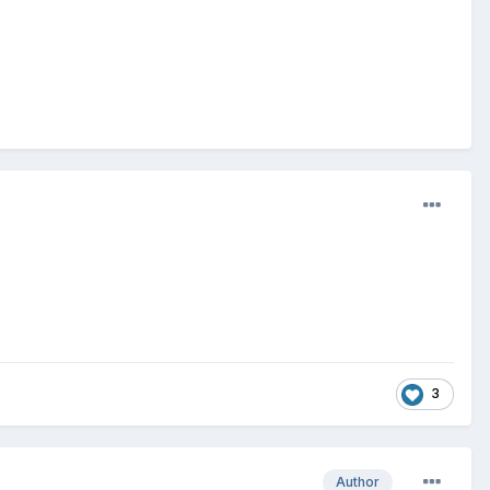
3
Author