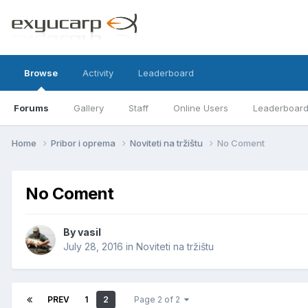
Browse
Activity
Leaderboard
Forums
Gallery
Staff
Online Users
Leaderboar
Home
Pribor i oprema
Noviteti na tržištu
No Coment
No Coment
By
vasil
July 28, 2016
in
Noviteti na tržištu
PREV
1
2
Page 2 of 2