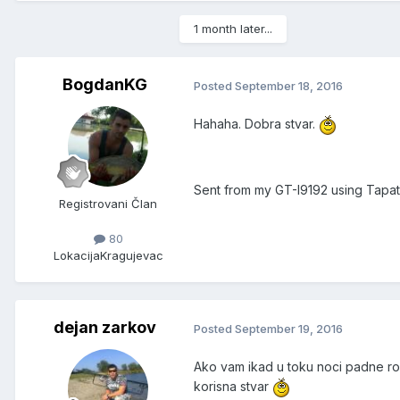
1 month later...
BogdanKG
Posted
September 18, 2016
Hahaha. Dobra stvar.
Sent from my GT-I9192 using Tapat
Registrovani Član
80
Lokacija
Kragujevac
dejan zarkov
Posted
September 19, 2016
Ako vam ikad u toku noci padne rosa
korisna stvar