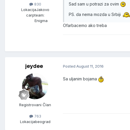
Sad sam u potrazi za ovim
830
Lokacija
Jakovo
PS. da nema mozda u Srbiji
carpteam:
Enigma
Ofarbacemo ako treba
jeydee
Posted
August 11, 2016
Sa uljanim bojama
Registrovani Član
763
Lokacija
beograd