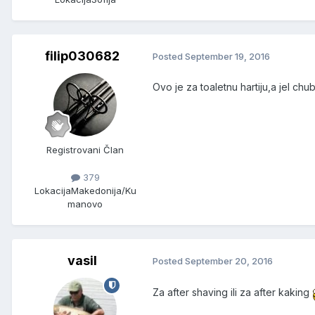
filip030682
Posted
September 19, 2016
Ovo je za toaletnu hartiju,a jel c
Registrovani Član
379
Lokacija
Makedonija/Ku
manovo
vasil
Posted
September 20, 2016
Za after shaving ili za after kaking