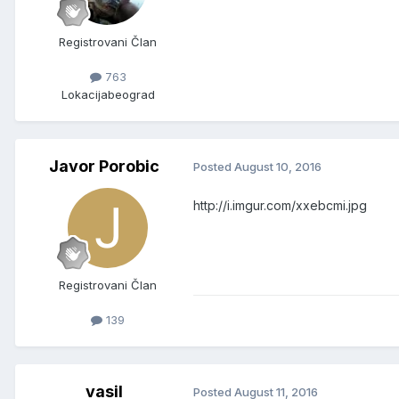
Registrovani Član
763
Lokacija
beograd
Javor Porobic
Posted
August 10, 2016
http://i.imgur.com/xxebcmi.jpg
Registrovani Član
139
vasil
Posted
August 11, 2016