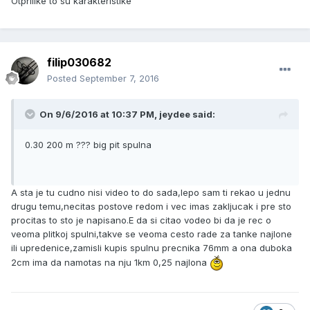
Otprilike to su karakteristike
filip030682
Posted
September 7, 2016
On 9/6/2016 at 10:37 PM, jeydee said:
0.30 200 m ??? big pit spulna
A sta je tu cudno nisi video to do sada,lepo sam ti rekao u jednu
drugu temu,necitas postove redom i vec imas zakljucak i pre sto
procitas to sto je napisano.E da si citao vodeo bi da je rec o
veoma plitkoj spulni,takve se veoma cesto rade za tanke najlone
ili upredenice,zamisli kupis spulnu precnika 76mm a ona duboka
2cm ima da namotas na nju 1km 0,25 najlona