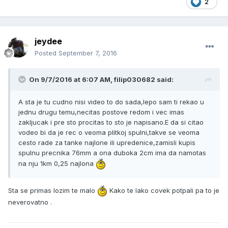
2
jeydee
Posted
September 7, 2016
On 9/7/2016 at 6:07 AM, filip030682 said:
A sta je tu cudno nisi video to do sada,lepo sam ti rekao u
jednu drugu temu,necitas postove redom i vec imas
zakljucak i pre sto procitas to sto je napisano.E da si citao
vodeo bi da je rec o veoma plitkoj spulni,takve se veoma
cesto rade za tanke najlone ili upredenice,zamisli kupis
spulnu precnika 76mm a ona duboka 2cm ima da namotas
na nju 1km 0,25 najlona
Sta se primas lozim te malo
Kako te lako covek potpali pa to je
neverovatno .