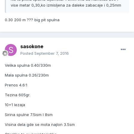
vise metar 0,30,ko izmisljena za daleke zabacaje i 0,25mm
0.30 200 m ??? big pit spulna
sasokone
Posted
September 7, 2016
Velika spulna 0.40/330m
Mala spulna 0.26/230m
Prenos 4.6:1
Tezina 605gr.
10+1 lezaja
Sirina spulne 7.5ism I 8sm
Visina dela gde se mota najlon 3.5sm