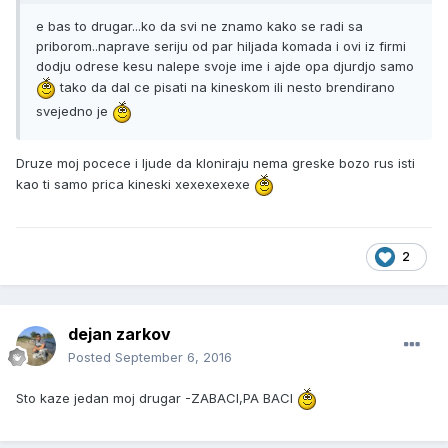
e bas to drugar...ko da svi ne znamo kako se radi sa
priborom..naprave seriju od par hiljada komada i ovi iz firmi
dodju odrese kesu nalepe svoje ime i ajde opa djurdjo samo
tako da dal ce pisati na kineskom ili nesto brendirano
svejedno je
Druze moj pocece i ljude da kloniraju nema greske bozo rus isti
kao ti samo prica kineski xexexexexe
2
dejan zarkov
Posted
September 6, 2016
Sto kaze jedan moj drugar -ZABACI,PA BACI