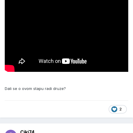
Dali se o ovom stapu radi druze?
2
Ciki74