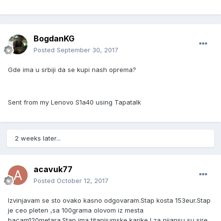
BogdanKG
Posted
September 30, 2017
Gde ima u srbiji da se kupi nash oprema?
Sent from my Lenovo S1a40 using Tapatalk
2 weeks later...
acavuk77
Posted
October 12, 2017
Izvinjavam se sto ovako kasno odgovaram.Stap kosta 153eur.Stap
je ceo pleten ,sa 100grama olovom iz mesta
bacam120metara.Stap ima titanijumske karike I za nijansu su sire