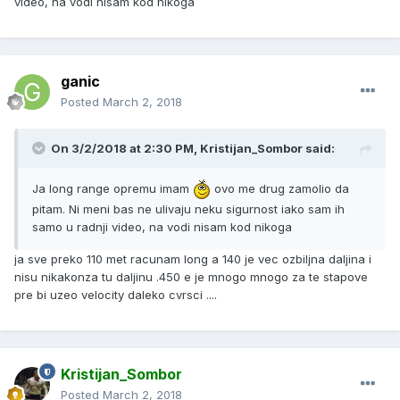
video, na vodi nisam kod nikoga
ganic
Posted
March 2, 2018
On 3/2/2018 at 2:30 PM, Kristijan_Sombor said:
Ja long range opremu imam
ovo me drug zamolio da
pitam. Ni meni bas ne ulivaju neku sigurnost iako sam ih
samo u radnji video, na vodi nisam kod nikoga
ja sve preko 110 met racunam long a 140 je vec ozbiljna daljina i
nisu nikakonza tu daljinu .450 e je mnogo mnogo za te stapove
pre bi uzeo velocity daleko cvrsci ....
Kristijan_Sombor
Posted
March 2, 2018