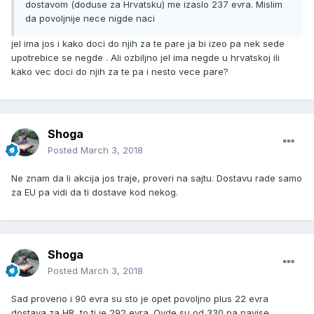
dostavom (doduse za Hrvatsku) me izaslo 237 evra. Mislim
da povoljnije nece nigde naci
jel ima jos i kako doci do njih za te pare ja bi izeo pa nek sede
upotrebice se negde . Ali ozbiljno jel ima negde u hrvatskoj ili
kako vec doci do njih za te pa i nesto vece pare?
Shoga
Posted
March 3, 2018
Ne znam da li akcija jos traje, proveri na sajtu. Dostavu rade samo
za EU pa vidi da ti dostave kod nekog.
Shoga
Posted
March 3, 2018
Sad proverio i 90 evra su sto je opet povoljno plus 22 evra
dostava za HR, to ti je 292 evra. Ovde su od 330 pa navise