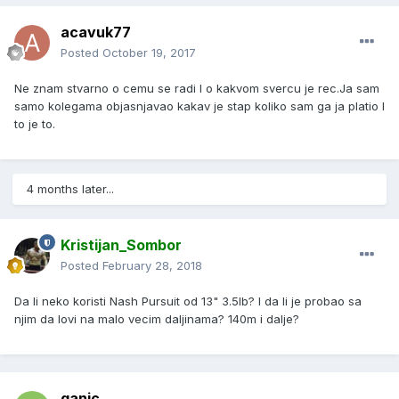
acavuk77
Posted
October 19, 2017
Ne znam stvarno o cemu se radi I o kakvom svercu je rec.Ja sam
samo kolegama objasnjavao kakav je stap koliko sam ga ja platio I
to je to.
4 months later...
Kristijan_Sombor
Posted
February 28, 2018
Da li neko koristi Nash Pursuit od 13" 3.5lb? I da li je probao sa
njim da lovi na malo vecim daljinama? 140m i dalje?
ganic