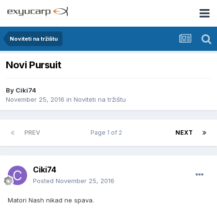
Noviteti na tržištu
Novi Pursuit
By
Ciki74
November 25, 2016
in
Noviteti na tržištu
PREV
Page 1 of 2
NEXT
Ciki74
Posted
November 25, 2016
Matori Nash nikad ne spava.