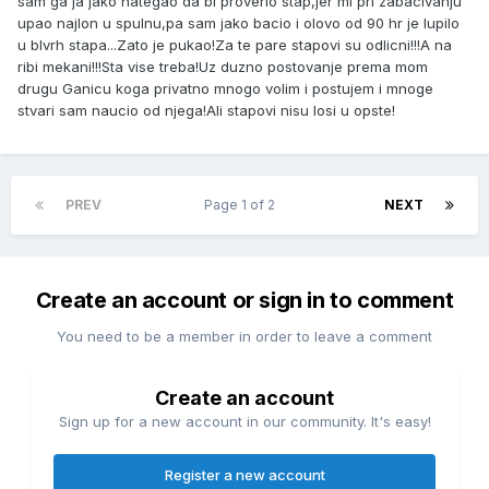
sam ga ja jako nategao da bi proverio stap,jer mi pri zabacivanju
upao najlon u spulnu,pa sam jako bacio i olovo od 90 hr je lupilo
u blvrh stapa...Zato je pukao!Za te pare stapovi su odlicni!!!A na
ribi mekani!!!Sta vise treba!Uz duzno postovanje prema mom
drugu Ganicu koga privatno mnogo volim i postujem i mnoge
stvari sam naucio od njega!Ali stapovi nisu losi u opste!
PREV
Page 1 of 2
NEXT
Create an account or sign in to comment
You need to be a member in order to leave a comment
Create an account
Sign up for a new account in our community. It's easy!
Register a new account