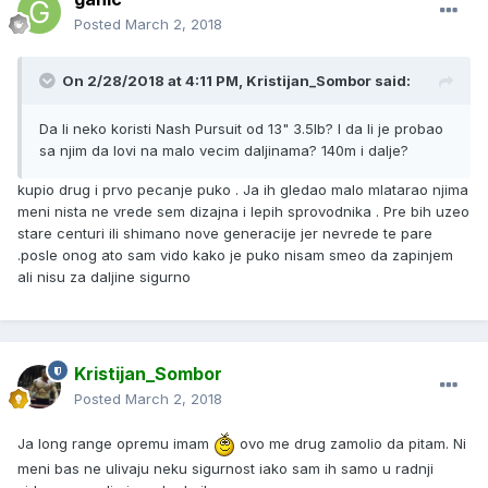
Posted
March 2, 2018
On 2/28/2018 at 4:11 PM, Kristijan_Sombor said:
Da li neko koristi Nash Pursuit od 13" 3.5lb? I da li je probao
sa njim da lovi na malo vecim daljinama? 140m i dalje?
kupio drug i prvo pecanje puko . Ja ih gledao malo mlatarao njima
meni nista ne vrede sem dizajna i lepih sprovodnika . Pre bih uzeo
stare centuri ili shimano nove generacije jer nevrede te pare
.posle onog ato sam vido kako je puko nisam smeo da zapinjem
ali nisu za daljine sigurno
Kristijan_Sombor
Posted
March 2, 2018
Ja long range opremu imam
ovo me drug zamolio da pitam. Ni
meni bas ne ulivaju neku sigurnost iako sam ih samo u radnji