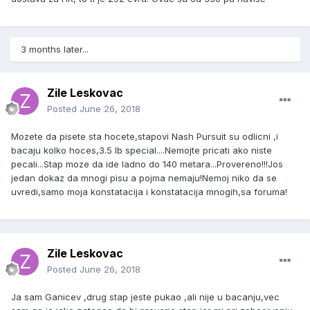
3 months later...
Zile Leskovac
Posted
June 26, 2018
Mozete da pisete sta hocete,stapovi Nash Pursuit su odlicni ,i
bacaju kolko hoces,3.5 lb special....Nemojte pricati ako niste
pecali...Stap moze da ide ladno do 140 metara...Provereno!!!Jos
jedan dokaz da mnogi pisu a pojma nemaju!Nemoj niko da se
uvredi,samo moja konstatacija i konstatacija mnogih,sa foruma!
Zile Leskovac
Posted
June 26, 2018
Ja sam Ganicev ,drug stap jeste pukao ,ali nije u bacanju,vec