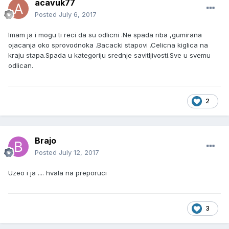
acavuk77
Posted
July 6, 2017
Imam ja i mogu ti reci da su odlicni .Ne spada riba ,gumirana
ojacanja oko sprovodnoka .Bacacki stapovi .Celicna kiglica na
kraju stapa.Spada u kategoriju srednje savitljivosti.Sve u svemu
odlican.
2
Brajo
Posted
July 12, 2017
Uzeo i ja .... hvala na preporuci
3