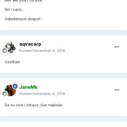
Nek
SU
ziva i zdrava!
Sin i cera...
Odjedamput-dvaput'...
aqvacarp
Posted
December 4, 2016
Cestitam
JaneMk
Posted
December 4, 2016
Da su ziva i zdrava ,Sve najbolje