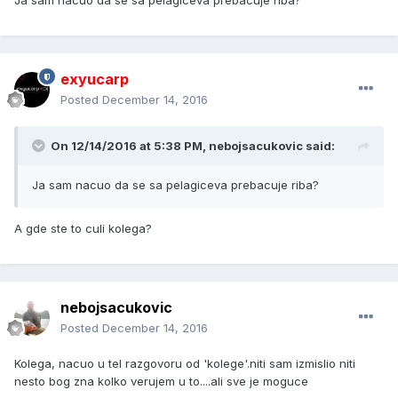
Ja sam nacuo da se sa pelagiceva prebacuje riba?
exyucarp
Posted
December 14, 2016
On 12/14/2016 at 5:38 PM, nebojsacukovic said:
Ja sam nacuo da se sa pelagiceva prebacuje riba?
A gde ste to culi kolega?
nebojsacukovic
Posted
December 14, 2016
Kolega, nacuo u tel razgovoru od 'kolege'.niti sam izmislio niti
nesto bog zna kolko verujem u to....ali sve je moguce