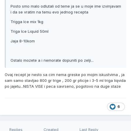
Posto smo malo odlutali od teme ja se u moje ime izvinjavam
i da se vratim na temu evo jednog recepta
Trigga Ice mix 1kg
Triga Ice Liquid 50ml
Jaja 8-10kom
Ostalo mozete a i nemorate dopuniti po zelji...
Ovaj recept je nesto sa cim nema greske po mojim iskustvima , ja
sam samo stavljao 800 gr trige , 200 gr pticije i 3-5 ml triga liqvida
po jajetu...NISTA VISE i peca savrseno, pogotovo na duge staze
6
Replies
Created
Last Reply