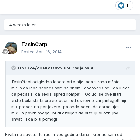
1
4 weeks later...
TasinCarp
Posted
April 16, 2014
On 3/24/2014 at 9:22 PM, rodja said:
Tasin?tebi ocigledno laboratorija nije jaca strana m?sta
mislis da lepo sednes sam sa sbom i dogovoris se....da li ces
da pecas ili da sedis ispred kompa?? Odluci se dve ili tri
vrste boila sta bi pravio..pocni od osnovne varijante,jeftiniji
mix,probas na par jezera...pa onda pocni da doradjujes
mix....a povrh svega...budi ozbiljan da bi te ljudi ozbiljno
shvatili i da bi ti pomogli...
Hvala na savetu, to radim vec godinu dana i krenuo sam od