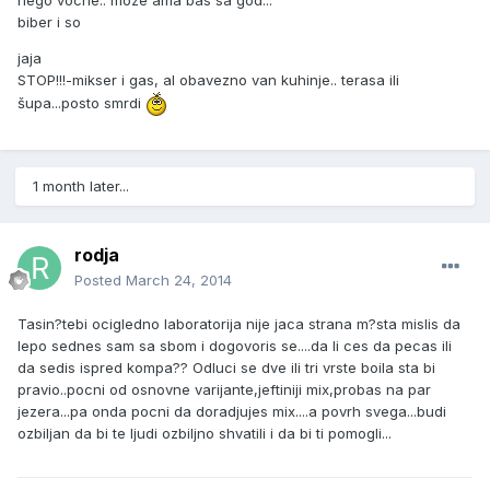
nego vocne.. moze ama bas sa god...
biber i so
jaja
STOP!!!-mikser i gas, al obavezno van kuhinje.. terasa ili
šupa...posto smrdi
1 month later...
rodja
Posted
March 24, 2014
Tasin?tebi ocigledno laboratorija nije jaca strana m?sta mislis da
lepo sednes sam sa sbom i dogovoris se....da li ces da pecas ili
da sedis ispred kompa?? Odluci se dve ili tri vrste boila sta bi
pravio..pocni od osnovne varijante,jeftiniji mix,probas na par
jezera...pa onda pocni da doradjujes mix....a povrh svega...budi
ozbiljan da bi te ljudi ozbiljno shvatili i da bi ti pomogli...