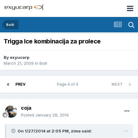
Boili
Trigga Ice kombinacija za prolece
By
exyucarp
March 21, 2009
in
Boili
PREV
Page 4 of 4
NEXT
coja
Posted
January 28, 2014
On 1/27/2014 at 2:05 PM, zima said: