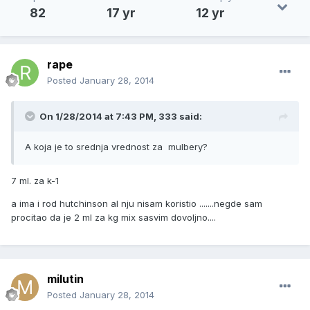
82
17 yr
12 yr
rape
Posted
January 28, 2014
On 1/28/2014 at 7:43 PM, 333 said:
A koja je to srednja vrednost za mulbery?
7 ml. za k-1
a ima i rod hutchinson al nju nisam koristio .......negde sam
procitao da je 2 ml za kg mix sasvim dovoljno....
milutin
Posted
January 28, 2014