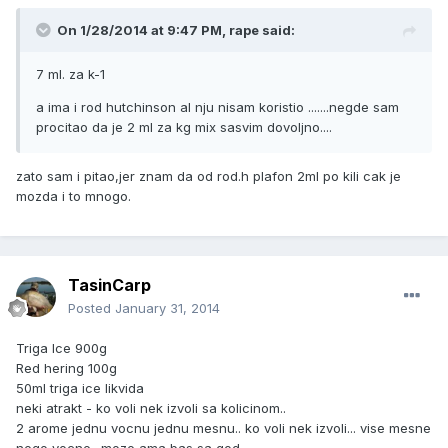
On 1/28/2014 at 9:47 PM, rape said:
7 ml. za k-1
a ima i rod hutchinson al nju nisam koristio .......negde sam
procitao da je 2 ml za kg mix sasvim dovoljno....
zato sam i pitao,jer znam da od rod.h plafon 2ml po kili cak je
mozda i to mnogo.
TasinCarp
Posted
January 31, 2014
Triga Ice 900g
Red hering 100g
50ml triga ice likvida
neki atrakt - ko voli nek izvoli sa kolicinom..
2 arome jednu vocnu jednu mesnu.. ko voli nek izvoli... vise mesne