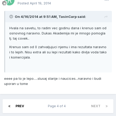
Posted
April 19, 2014
On 4/16/2014 at 9:51 AM, TasinCarp said:
Hvala na savetu, to radim vec godinu dana i krenuo sam od
osnovnog naravno. Dukas Akademija mi je mnogo pomogla
tj. taj covek..
Krenuo sam od 0 zahvaljujuci njemu i ima rezultata naravno
i to lepih. Nisu extra ali su lepi rezultati kako divlja voda tako
i komercijala.
eeee pa to je lepo.....slusaj starije i naucices...naravno i budi
uporan u tome
PREV
Page 4 of 4
NEXT