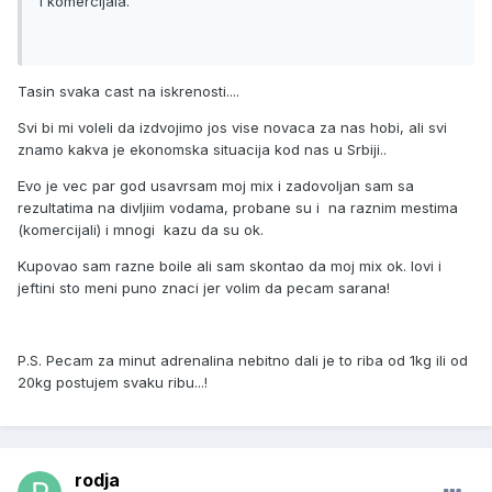
i komercijala.
Tasin svaka cast na iskrenosti....
Svi bi mi voleli da izdvojimo jos vise novaca za nas hobi, ali svi
znamo kakva je ekonomska situacija kod nas u Srbiji..
Evo je vec par god usavrsam moj mix i zadovoljan sam sa
rezultatima na divljiim vodama, probane su i na raznim mestima
(komercijali) i mnogi kazu da su ok.
Kupovao sam razne boile ali sam skontao da moj mix ok. lovi i
jeftini sto meni puno znaci jer volim da pecam sarana!
P.S. Pecam za minut adrenalina nebitno dali je to riba od 1kg ili od
20kg postujem svaku ribu...!
rodja