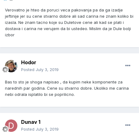
Verovatno je hteo da poruci veca pakovanja pa da ga izadje
jeftinije jer su cene stvarno dobre ali sad carina ne znam koliko bi
izasla. Ne znam tacno koje su Duletove cene ali kad se plati i
dostava i carina ne verujem da bi ustedeo. Mislim da je Dule bolji
izbor
Hodor
Posted
July 3, 2019
Bas to sto je shoga napisao , da kupim neke komponente za
narednih par godina. Cene su stvarno dobre. Ukoliko me carina
nebi odrala isplatilo bi se poprilicno.
Dunav 1
Posted
July 3, 2019