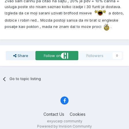
Zvao sam carinu pa citao na sajtu , 20% je pdv + 10% carina +
usluga poste sto nisam saznao kolko izadje i 30 funti je dostava.
Izgleda da ce moji sarani uzivati brdfood mixeve
a dobro,
dobice i robin red... Mozda postoji sansa da mi brat iz engleske
posalje kao poklon , mada ne znam dal to moze proci
.
Share
Follow on
Followers
0
Go to topic listing
Contact Us
Cookies
exyucarp community
Powered by Invision Community