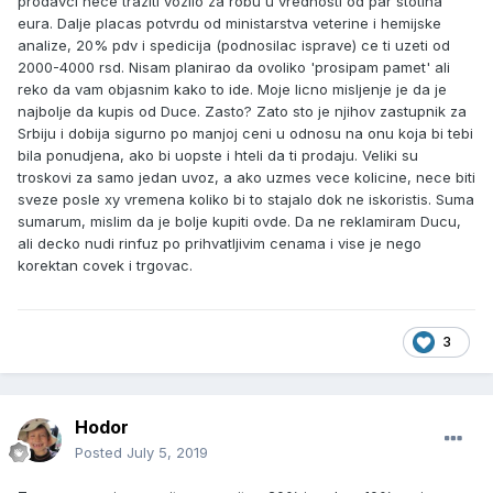
prodavci nece traziti vozilo za robu u vrednosti od par stotina
eura. Dalje placas potvrdu od ministarstva veterine i hemijske
analize, 20% pdv i spedicija (podnosilac isprave) ce ti uzeti od
2000-4000 rsd. Nisam planirao da ovoliko 'prosipam pamet' ali
reko da vam objasnim kako to ide. Moje licno misljenje je da je
najbolje da kupis od Duce. Zasto? Zato sto je njihov zastupnik za
Srbiju i dobija sigurno po manjoj ceni u odnosu na onu koja bi tebi
bila ponudjena, ako bi uopste i hteli da ti prodaju. Veliki su
troskovi za samo jedan uvoz, a ako uzmes vece kolicine, nece biti
sveze posle xy vremena koliko bi to stajalo dok ne iskoristis. Suma
sumarum, mislim da je bolje kupiti ovde. Da ne reklamiram Ducu,
ali decko nudi rinfuz po prihvatljivim cenama i vise je nego
korektan covek i trgovac.
3
Hodor
Posted
July 5, 2019