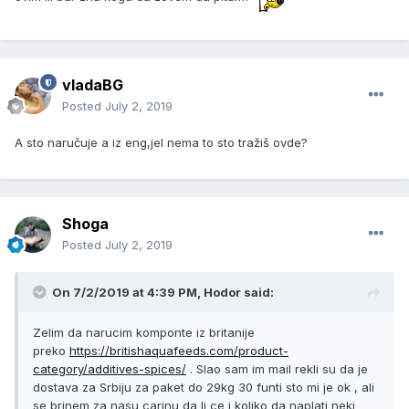
vladaBG
Posted
July 2, 2019
A sto naručuje a iz eng,jel nema to sto tražiš ovde?
Shoga
Posted
July 2, 2019
On 7/2/2019 at 4:39 PM, Hodor said:
Zelim da narucim komponte iz britanije
preko
https://britishaquafeeds.com/product-
category/additives-spices/
. Slao sam im mail rekli su da je
dostava za Srbiju za paket do 29kg 30 funti sto mi je ok , ali
se brinem za nasu carinu da li ce i koliko da naplati neki