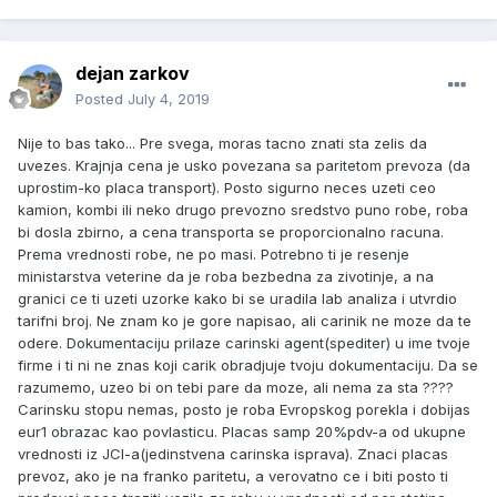
dejan zarkov
Posted
July 4, 2019
Nije to bas tako... Pre svega, moras tacno znati sta zelis da
uvezes. Krajnja cena je usko povezana sa paritetom prevoza (da
uprostim-ko placa transport). Posto sigurno neces uzeti ceo
kamion, kombi ili neko drugo prevozno sredstvo puno robe, roba
bi dosla zbirno, a cena transporta se proporcionalno racuna.
Prema vrednosti robe, ne po masi. Potrebno ti je resenje
ministarstva veterine da je roba bezbedna za zivotinje, a na
granici ce ti uzeti uzorke kako bi se uradila lab analiza i utvrdio
tarifni broj. Ne znam ko je gore napisao, ali carinik ne moze da te
odere. Dokumentaciju prilaze carinski agent(spediter) u ime tvoje
firme i ti ni ne znas koji carik obradjuje tvoju dokumentaciju. Da se
razumemo, uzeo bi on tebi pare da moze, ali nema za sta ????
Carinsku stopu nemas, posto je roba Evropskog porekla i dobijas
eur1 obrazac kao povlasticu. Placas samp 20%pdv-a od ukupne
vrednosti iz JCI-a(jedinstvena carinska isprava). Znaci placas
prevoz, ako je na franko paritetu, a verovatno ce i biti posto ti