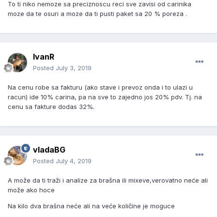
To ti niko nemoze sa preciznoscu reci sve zavisi od carinika
moze da te osuri a moze da ti pusti paket sa 20 % poreza .
IvanR
Posted
July 3, 2019
Na cenu robe sa fakturu (ako stave i prevoz onda i to ulazi u
racun) ide 10% carina, pa na sve to zajedno jos 20% pdv. Tj. na
cenu sa fakture dodas 32%.
vladaBG
Posted
July 4, 2019
A može da ti traži i analize za brašna ili mixeve,verovatno neće ali
može ako hoce
Na kilo dva brašna neće ali na veće količine je moguce