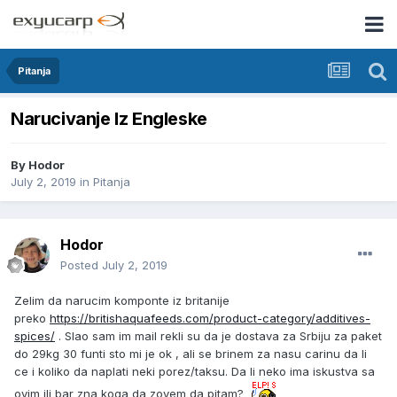
Pitanja
Narucivanje Iz Engleske
By
Hodor
July 2, 2019
in
Pitanja
Hodor
Posted
July 2, 2019
Zelim da narucim komponte iz britanije
preko
https://britishaquafeeds.com/product-category/additives-
spices/
. Slao sam im mail rekli su da je dostava za Srbiju za paket
do 29kg 30 funti sto mi je ok , ali se brinem za nasu carinu da li
ce i koliko da naplati neki porez/taksu. Da li neko ima iskustva sa
ovim ili bar zna koga da zovem da pitam?