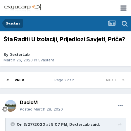
Svastara
Šta Raditi U Izolaciji, Prijedlozi Savjeti, Priče?
By
DexterLab
March 26, 2020
in
Svastara
PREV
Page 2 of 2
NEXT
DucicM
Posted
March 28, 2020
On 3/27/2020 at 5:07 PM, DexterLab said: