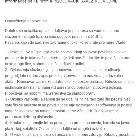
Informacija sa FB profila RIBOLOVAČKI SAVEZ VOJVODINE
Obaveštenje ribolovcima
Dobili smo nekoliko upita o udaljavanju pecaroša sa vode od strane
službenih i drugih lica, pa smo odgovor potražili i u MUPu.
Pecanje,
kao i do sad, nije zabranjeno, ukoliko se prate sve mere Vlade.
1 - Policija i SAMO policija može da vas udalji sa javne površine ukoliko
procene da je tako nešto potrebno (videti pod 3). Ukoliko to pokuša da uradi
neko drugo lice, slobodno slučaj prijavite policiji.
2 - Ovlašćenja službenog lica ribočuvara su ostala ista - kontrolisanje,
pregled, foto i video zapis prekršaja, privremeno oduzimanje dozvole i
alata... Ribočuvar vas može udaljiti ukoliko postoji prekršaj. Ribočuvari imaju
instrukcije da i na najmanji vid agresivnog ponašanja pozovu policiju.
Ribočuvari sa sobom imaju sredstva za samoodbranu.
3 - Ukoliko vas policija zamoli da se udaljite, to ne radi zato što pecate, već
zato što se nalazite ili na površini gde nije dozvoljeno zadržavanje ili postoji
mogućnost da se na malom prostoru nađe više ljudi. Pridržavajte se
preporuke fizičkog distanciranja.
4 - Konkretno, nemojte ići na pecanje na prometna mesta, kao što su javne
plaže, kej, šetališta. Osamite se, udaljite od drugih i uživajte.
5 - U vremenu krize, slabije se priča o mentalnom zdravlju. Ribolov, posebno