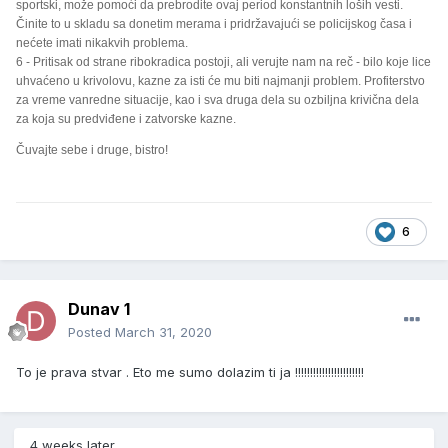
sportski, može pomoći da prebrodite ovaj period konstantnih loših vesti.
Činite to u skladu sa donetim merama i pridržavajući se policijskog časa i
nećete imati nikakvih problema.
6 - Pritisak od strane ribokradica postoji, ali verujte nam na reč - bilo koje lice
uhvaćeno u krivolovu, kazne za isti će mu biti najmanji problem. Profiterstvo
za vreme vanredne situacije, kao i sva druga dela su ozbiljna krivična dela
za koja su predviđene i zatvorske kazne.
Čuvajte sebe i druge, bistro!
6
Dunav 1
Posted
March 31, 2020
To je prava stvar . Eto me sumo dolazim ti ja !!!!!!!!!!!!!!!!!!!!!!!
4 weeks later...