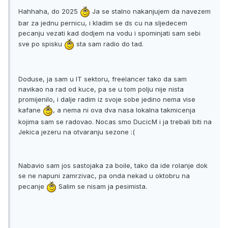
Hahhaha, do 2025
Ja se stalno nakanjujem da navezem
bar za jednu pernicu, i kladim se ds cu na sljedecem
pecanju vezati kad dodjem na vodu i spominjati sam sebi
sve po spisku
sta sam radio do tad.
Doduse, ja sam u IT sektoru, freelancer tako da sam
navikao na rad od kuce, pa se u tom polju nije nista
promijenilo, i dalje radim iz svoje sobe jedino nema vise
kafane
, a nema ni ova dva nasa lokalna takmicenja
kojima sam se radovao. Nocas smo DucicM i ja trebali biti na
Jekica jezeru na otvaranju sezone :(
Nabavio sam jos sastojaka za boile, tako da ide rolanje dok
se ne napuni zamrzivac, pa onda nekad u oktobru na
pecanje
Salim se nisam ja pesimista.