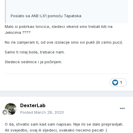
Poslato sa ANE-LX1 pomoću Tapatoka
Malo si pobrkao loncice, sledeci vikend smo trebali biti na
Jekicima ????
No ne zamjeram ti, od ove izolacije smo svi pukli (ili cemo puci).
Samo ti rolaj boile, trebace nam.
Sledece sedmice i ja počinjem.
1
DexterLab
Posted
March 28, 2020
O da, shvatio sam kad sam napisao. Nije mi se dalo prepravljati.
Ali svejedbo, ovaj ili sljedeci, svakako necemo pecati :(