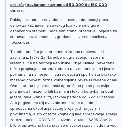
prekršaj novčanom kaznom od 50.000 do 150.000
dinara.
Dakle, u skladu sa navedenim, jasno je da postoji pravni
osnov za kažnjavanje savakog lica koje se u gore
označenom vremenu nađe van stana, prostorije i objekta za
stanovanje u stambenim zgradama i izvan domaćinstva
(okućnica).
Takođe, ono što je interesantno za nas ribolovce je i
zabrana iz tačke 2a Naredbe o ograničenju i zabrani
kretanja lica na teritoriji Republike Srbije. Naime, navedena
tačka propisuje zabranu kretanja u svim parkovima i javnim
površinama namenjenim za rekreaciju i sport u šta svakako
možemo podvesti razne komercijalne revire i uređene obale.
Ova zabrana nije vremenski ograničena pa se postavlja
pitanje da li možemo biti kažnjeni i tokom boravka na obali
jezera, reke, kanala itd, i tokom perioda od 5 do 17 časova.
Ako pogledamo cilj ove zabrane koji se ogleda u
sprečavanju okupljanja većeg broja ljudi na javnim
površinama, a što opet za krajnji cilj ima sprečavanje širenja
zarazne bolesti COVID-19 izazvane virusom SARS-CoV-2,
bilo bi opravdano kažanavanje u svakoj situaciji gde na vodi