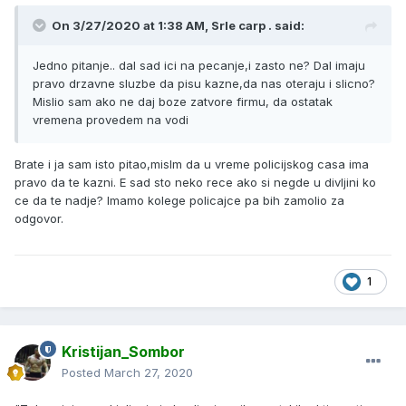
On 3/27/2020 at 1:38 AM, Srle carp . said:
Jedno pitanje.. dal sad ici na pecanje,i zasto ne? Dal imaju
pravo drzavne sluzbe da pisu kazne,da nas oteraju i slicno?
Mislio sam ako ne daj boze zatvore firmu, da ostatak
vremena provedem na vodi
Brate i ja sam isto pitao,mislm da u vreme policijskog casa ima
pravo da te kazni. E sad sto neko rece ako si negde u divljini ko
ce da te nadje? Imamo kolege policajce pa bih zamolio za
odgovor.
1
Kristijan_Sombor
Posted
March 27, 2020