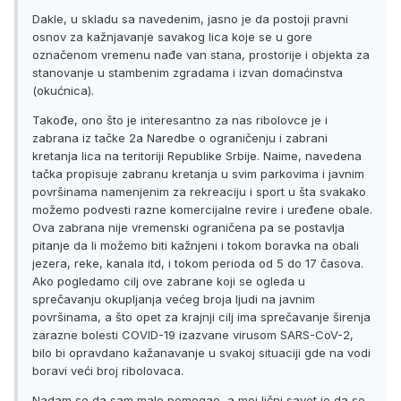
Dakle, u skladu sa navedenim, jasno je da postoji pravni
osnov za kažnjavanje savakog lica koje se u gore
označenom vremenu nađe van stana, prostorije i objekta za
stanovanje u stambenim zgradama i izvan domaćinstva
(okućnica).
Takođe, ono što je interesantno za nas ribolovce je i
zabrana iz tačke 2a Naredbe o ograničenju i zabrani
kretanja lica na teritoriji Republike Srbije. Naime, navedena
tačka propisuje zabranu kretanja u svim parkovima i javnim
površinama namenjenim za rekreaciju i sport u šta svakako
možemo podvesti razne komercijalne revire i uređene obale.
Ova zabrana nije vremenski ograničena pa se postavlja
pitanje da li možemo biti kažnjeni i tokom boravka na obali
jezera, reke, kanala itd, i tokom perioda od 5 do 17 časova.
Ako pogledamo cilj ove zabrane koji se ogleda u
sprečavanju okupljanja većeg broja ljudi na javnim
površinama, a što opet za krajnji cilj ima sprečavanje širenja
zarazne bolesti COVID-19 izazvane virusom SARS-CoV-2,
bilo bi opravdano kažanavanje u svakoj situaciji gde na vodi
boravi veći broj ribolovaca.
Nadam se da sam malo pomogao, a moj lični savet je da se