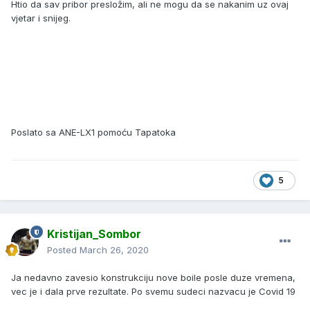
Htio da sav pribor presložim, ali ne mogu da se nakanim uz ovaj
vjetar i snijeg.
Poslato sa ANE-LX1 pomoću Tapatoka
5
Kristijan_Sombor
Posted
March 26, 2020
Ja nedavno zavesio konstrukciju nove boile posle duze vremena,
vec je i dala prve rezultate. Po svemu sudeci nazvacu je Covid 19