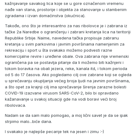
kažnjavanje savakog lica koje se u gore označenom vremenu
nađe van stana, prostorije i objekta za stanovanje u stambenim
zgradama i izvan domaćinstva (okućnica).
Takođe, ono što je interesantno za nas ribolovce je i zabrana iz
tačke 2a Naredbe o ograničenju i zabrani kretanja lica na teritoriji
Republike Srbije. Naime, navedena tačka propisuje zabranu
kretanja u svim parkovima i javnim površinama namenjenim za
rekreaciju i sport u šta svakako možemo podvesti razne
komercijalne revire i uređene obale. Ova zabrana nije vremenski
ograničena pa se postavlja pitanje da li možemo biti kažnjeni i
tokom boravka na obali jezera, reke, kanala itd, i tokom perioda
od 5 do 17 časova. Ako pogledamo cilj ove zabrane koji se ogleda
u sprečavanju okupljanja većeg broja ljudi na javnim površinama,
a što opet za krajnji cilj ima sprečavanje širenja zarazne bolesti
COVID-19 izazvane virusom SARS-CoV-2, bilo bi opravdano
kažanavanje u svakoj situaciji gde na vodi boravi veći broj
ribolovaca.
Nadam se da sam malo pomogao, a moj lični savet je da se ipak
strpimo malo...biće dana.
I svakako je najlepše pecanje tek na jesen i zimu :-)