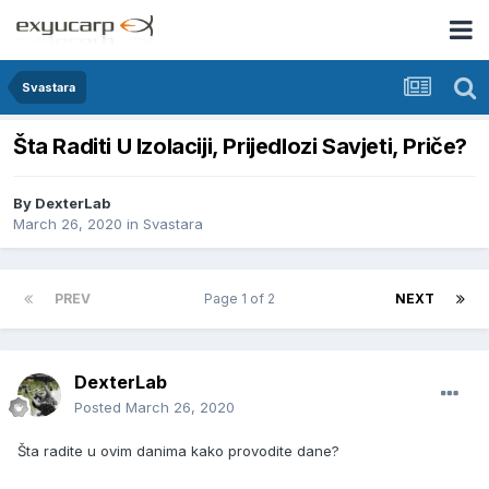
Svastara
Šta Raditi U Izolaciji, Prijedlozi Savjeti, Priče?
By
DexterLab
March 26, 2020
in
Svastara
PREV
Page 1 of 2
NEXT
DexterLab
Posted
March 26, 2020
Šta radite u ovim danima kako provodite dane?