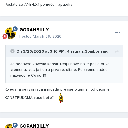
Poslato sa ANE-LX1 pomoću Tapatoka
GORANBILLY
Posted
March 26, 2020
On 3/26/2020 at 3:16 PM, Kristijan_Sombor said:
Ja nedavno zavesio konstrukciju nove boile posle duze
vremena, vec je i dala prve rezultate. Po svemu sudeci
nazvacu je Covid 19
Kolega ja se izvinjavam mozda previse pitam ali od cega je
KONSTRUKCIJA vase boile?
GORANBILLY