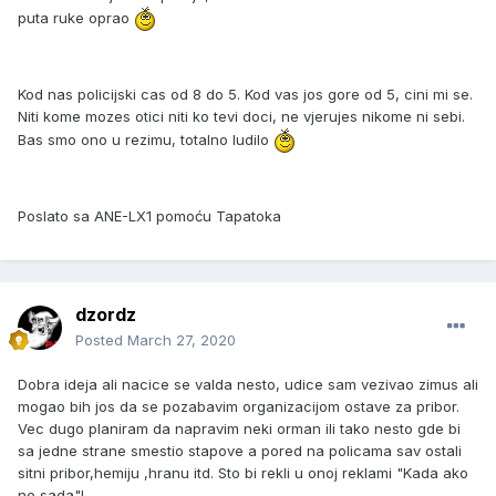
puta ruke oprao
Kod nas policijski cas od 8 do 5. Kod vas jos gore od 5, cini mi se.
Niti kome mozes otici niti ko tevi doci, ne vjerujes nikome ni sebi.
Bas smo ono u rezimu, totalno ludilo
Poslato sa ANE-LX1 pomoću Tapatoka
dzordz
Posted
March 27, 2020
Dobra ideja ali nacice se valda nesto, udice sam vezivao zimus ali
mogao bih jos da se pozabavim organizacijom ostave za pribor.
Vec dugo planiram da napravim neki orman ili tako nesto gde bi
sa jedne strane smestio stapove a pored na policama sav ostali
sitni pribor,hemiju ,hranu itd. Sto bi rekli u onoj reklami "Kada ako
ne sada"!