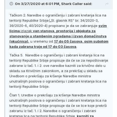
On 3/27/2020 at 6:01 PM, Shark Caller said:
Tačkom 2. Naredbe o ograničenju i zabrani kretanja lica na
teritoriji Republike Srbije(„Sl. glasnik RS“ br. 34/2020-3,
39/2020-6, 40/2020-4) propisano je da se zabranjuje
svim
licima
izlazak
van stanova, prostorija i objekata za
stanovanje u stambenim zgradama i izvan domaćinstva
(okućnica)
,
u vremenu od
17 do 05 časova, osim subotom
kada zabrana traje od 17 do 03 časova
.
Tačka 5. Naredbe o ograničenju i zabrani kretanja lica na
teritoriji Republike Srbije propisuje da će se za nepoštovanje
zabrane iz tač. 1. i 2. ove naredbe kazniti za krivično delo u
skladu sa Krivičnim zakonikom, a za prekršaj u skladu sa
Uredbom o prekršaju za kršenje Naredbe ministra
unutrašnjih poslova o ograničenju i zabrani kretanja lica na
teritoriji Republike Srbije.
Član 1. Uredbe o prekršaju za kršenje Naredbe ministra
unutrašnjih poslova o ograničenju i zabrani kretanja lica na
teritoriji Republike Srbije propisuje da će se lice koje prekrši
zabranu iz tač. 1. i 2. Naredbe o ograničenju i zabrani
kretanja lica na teritoriji Republike Srbije
, kazniti za