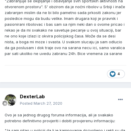
"Zabranjuje se okipljanje i obavljanje svih sportskih aktivnosti na
otvorenom prostoru". S' obzirom da je noćni ribolov u Srbiji i inače
zabranjen mislim da ne bi bilo pametno sada prkositi zakonu jer
posledice mogu da budu velike. Imam drugara koji je pravnik i
pasionirani ribolovac i bas sam sa njim neki dan o ovome pricao i
rekao je da mi svakako ne savetuje pecanje u ovoj situaciji, bar
ne ono koje izlazi iz okvira policijskog časa. Može da se desi
nista, a boga mi moze i svasta. U svakom slucaju ja sam odlucio
da ga poslusam i dok traje ovo na sarana necu ici, samo varalica
par sati ukoliko ne uvedu zabranu 24h. Bice vremena za sarane
4
DexterLab
Posted
March 27, 2020
Ovo je sa jednog drugog foruma informacija, ali je svakako
potrebno definitivno provjeriti i dobiti provjerenu informaciju:
"Ja sam pitao u policiji da li je kampovanje dozvoljeno i rekli su da