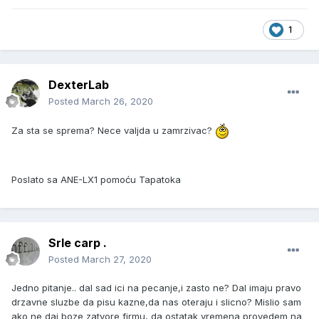
1
DexterLab
Posted
March 26, 2020
Za sta se sprema? Nece valjda u zamrzivac?
Poslato sa ANE-LX1 pomoću Tapatoka
Srle carp .
Posted
March 27, 2020
Jedno pitanje.. dal sad ici na pecanje,i zasto ne? Dal imaju pravo
drzavne sluzbe da pisu kazne,da nas oteraju i slicno? Mislio sam
ako ne daj boze zatvore firmu, da ostatak vremena provedem na