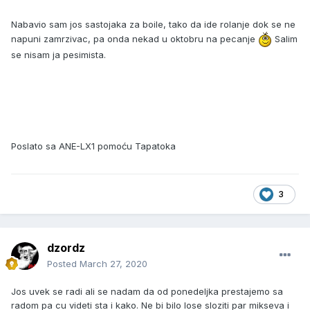
Nabavio sam jos sastojaka za boile, tako da ide rolanje dok se ne
napuni zamrzivac, pa onda nekad u oktobru na pecanje
Salim
se nisam ja pesimista.
Poslato sa ANE-LX1 pomoću Tapatoka
3
dzordz
Posted
March 27, 2020
Jos uvek se radi ali se nadam da od ponedeljka prestajemo sa
radom pa cu videti sta i kako. Ne bi bilo lose sloziti par mikseva i