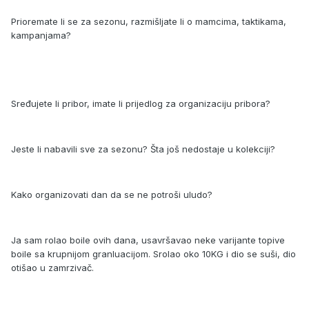
Prioremate li se za sezonu, razmišljate li o mamcima, taktikama,
kampanjama?
Sređujete li pribor, imate li prijedlog za organizaciju pribora?
Jeste li nabavili sve za sezonu? Šta još nedostaje u kolekciji?
Kako organizovati dan da se ne potroši uludo?
Ja sam rolao boile ovih dana, usavršavao neke varijante topive
boile sa krupnijom granluacijom. Srolao oko 10KG i dio se suši, dio
otišao u zamrzivač.