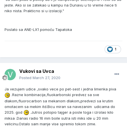
jeste. Ako si se zatekao u kampu na Dunavu u to vreme nece ti
niko nista. Prakticno si u izolaciji."
Poslato sa ANE-LX1 pomoću Tapatoka
1
Vukovi sa Uvca
Posted
March 27, 2020
Ja vezujem udice ,svako vece po pet-sest i jedna limenka piva
.Razne kombinacije,fluokarbonski predvez sa sve
dlakom,fluorocarbon sa mekanom dlakom,predvezi sa krutim
omotacem sa mekim itd.Bicu miran sa navezanim udicama do
2025. god
.Jutros potopio tajger a posle toga i izrolao kilo
miksa .Danas radio 16 mm boile sutra isti miks ide u 20 mm
velicinu.Ostalo sam manje vise spremio tokom zime.