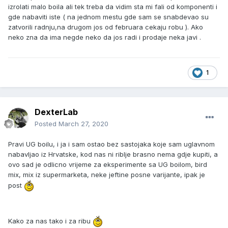
izrolati malo boila ali tek treba da vidim sta mi fali od komponenti i
gde nabaviti iste ( na jednom mestu gde sam se snabdevao su
zatvorili radnju,na drugom jos od februara cekaju robu ). Ako
neko zna da ima negde neko da jos radi i prodaje neka javi .
1
DexterLab
Posted
March 27, 2020
Pravi UG boilu, i ja i sam ostao bez sastojaka koje sam uglavnom
nabavljao iz Hrvatske, kod nas ni riblje brasno nema gdje kupiti, a
ovo sad je odlicno vrijeme za eksperimente sa UG boilom, bird
mix, mix iz supermarketa, neke jeftine posne varijante, ipak je
post
Kako za nas tako i za ribu