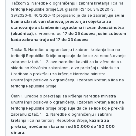
Tačkom 2. Naredbe o ograničenju i zabrani kretanja lica na
teritoriji Republike Srbije(„Sl. glasnik RS“ br. 34/2020-3,
39/2020-6, 40/2020-4) propisano je da se zabranjuje
svim
licima
izlazak
van stanova, prostorija i objekata za
stanovanje u stambenim zgradama i izvan domaćinstva
(okućnica)
, u vremenu od
17 do 05 časova, osim subotom
kada zabrana traje od 17 do 03 časova
.
Tačka 5. Naredbe o ograničenju i zabrani kretanja lica na
teritoriji Republike Srbije propisuje da će se za nepoštovanje
zabrane iz tač. 1. i 2. ove naredbe kazniti za krivično delo u
skladu sa Krivičnim zakonikom, a za prekršaj u skladu sa
Uredbom o prekršaju za kršenje Naredbe ministra
unutrašnjih poslova o ograničenju i zabrani kretanja lica na
teritoriji Republike Srbije.
Član 1. Uredbe o prekršaju za kršenje Naredbe ministra
unutrašnjih poslova o ograničenju i zabrani kretanja lica na
teritoriji Republike Srbije propisuje da će se lice koje prekrši
zabranu iz tač. 1. i 2. Naredbe o ograničenju i zabrani
kretanja lica na teritoriji Republike Srbije
, kazniti za
prekršaj novčanom kaznom od 50.000 do 150.000
dinara.