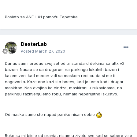
Poslato sa ANE-LX1 pomoću Tapatoka
DexterLab
Posted
March 27, 2020
Danas sam i prodao svoj set od tri standard delkima sa attx v2
bazom. Nasao se sa drugarom na parkingu lokalnih bazen i
kazem zeni kad mecon vidi sa maskom reci cu da si me ti
nagovorila. Kaze ona kazi sta hoces, kad ja tamo kad i drugar
maskiran. Nas dvojica ko nindze, maskirani u rukavicama, na
parkingu razmjenjujemo robu, nemalo neparijatno iskustvo.
Od maske samo sto napad panike nisam dobio
Ruke su mi bijele od pranja, nisam u zivotu sve kad se sabere vise