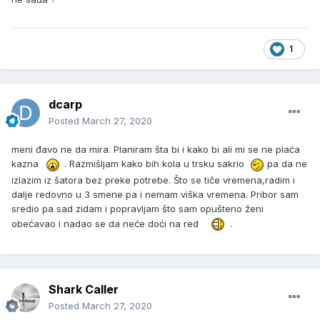
1
dcarp
Posted
March 27, 2020
meni đavo ne da mira. Planiram šta bi i kako bi ali mi se ne plaća
kazna
. Razmišljam kako bih kola u trsku sakrio
pa da ne
izlazim iz šatora bez preke potrebe. Što se tiče vremena,radim i
dalje redovno u 3 smene pa i nemam viška vremena. Pribor sam
sredio pa sad zidam i popravljam što sam opušteno ženi
obećavao i nadao se da neće doći na red
.
Shark Caller
Posted
March 27, 2020