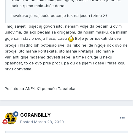
ipak strpimo malo...biće dana.
I svakako je najlepše pecanje tek na jesen i zimu :-)
I moj savjet i osjecaj govori isto, nemam volje da pecam u ovim
uslovima, da ako pecam sa drugarom, da nosim masku, da mislim
gdje sam stavio svoju flasu, casu
Bolje je prricekati da ovo
prodje i hladno bih potpisao sve, da niko ne ide nigdje dok ovo ne
prodje. Sto manje kontakata, sto manje kretanja, sto manje
varijanti gdje mozemo dovesti sebe, a time i druge u neku
opasnost, to ce ovo prije proci, pa cu da pijem i case i flase koju
prvu dohvatim.
Poslato sa ANE-LX1 pomoću Tapatoka
GORANBILLY
Posted
March 28, 2020