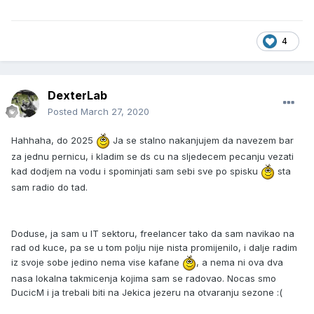
4
DexterLab
Posted
March 27, 2020
Hahhaha, do 2025
Ja se stalno nakanjujem da navezem bar
za jednu pernicu, i kladim se ds cu na sljedecem pecanju vezati
kad dodjem na vodu i spominjati sam sebi sve po spisku
sta
sam radio do tad.
Doduse, ja sam u IT sektoru, freelancer tako da sam navikao na
rad od kuce, pa se u tom polju nije nista promijenilo, i dalje radim
iz svoje sobe jedino nema vise kafane
, a nema ni ova dva
nasa lokalna takmicenja kojima sam se radovao. Nocas smo
DucicM i ja trebali biti na Jekica jezeru na otvaranju sezone :(