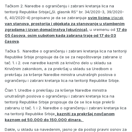
Tačkom 2. Naredbe o ograničenju i zabrani kretanja lica na
teritoriji Republike Srbije(„Sl. glasnik RS“ br. 34/2020-3, 39/2020-
6, 40/2020-4) propisano je da se zabranjuje
svim licima
izlazak
van stanova, prostorija i objekata za stanovanje u stambenim
zgradama i izvan domaćinstva (okućnica)
,
u vremenu od
17 do
05 časova, osim subotom kada zabrana traje od 17 do 03
časova
.
Tačka 5. Naredbe o ograničenju i zabrani kretanja lica na teritoriji
Republike Srbije propisuje da će se za nepoštovanje zabrane iz
tač. 1. i 2. ove naredbe kazniti za krivično delo u skladu sa
Krivičnim zakonikom, a za prekršaj u skladu sa Uredbom o
prekršaju za kršenje Naredbe ministra unutrašnjih poslova o
ograničenju i zabrani kretanja lica na teritoriji Republike Srbije.
Član 1. Uredbe o prekršaju za kršenje Naredbe ministra
unutrašnjih poslova o ograničenju i zabrani kretanja lica na
teritoriji Republike Srbije propisuje da će se lice koje prekrši
zabranu iz tač. 1. i 2. Naredbe o ograničenju i zabrani kretanja lica
na teritoriji Republike Srbije
, kazniti za prekršaj novčanom
kaznom od 50.000 do 150.000 dinara.
Dakle, u skladu sa navedenim, jasno je da postoji pravni osnov za