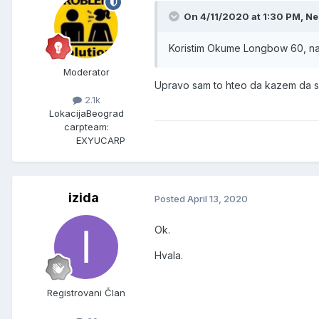
On 4/11/2020 at 1:30 PM, Ne
Koristim Okume Longbow 60, na t
Moderator
Upravo sam to hteo da kazem da su m
2.1k
Lokacija
Beograd
carpteam:
EXYUCARP
izida
Posted
April 13, 2020
Ok.
Hvala.
Registrovani Član