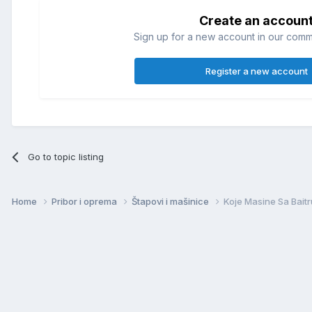
Create an accoun
Sign up for a new account in our commun
Register a new account
Go to topic listing
Home
Pribor i oprema
Štapovi i mašinice
Koje Masine Sa Bai