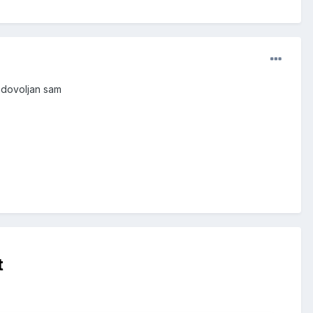
zadovoljan sam
t