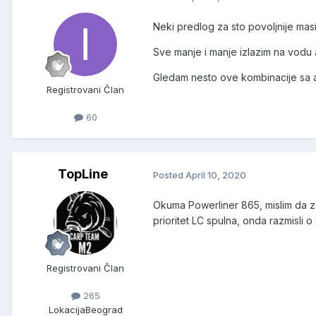
Neki predlog za sto povoljnije mas
Sve manje i manje izlazim na vodu 
Gledam nesto ove kombinacije sa al
Registrovani Član
60
TopLine
Posted
April 10, 2020
Okuma Powerliner 865, mislim da za
prioritet LC spulna, onda razmisli 
Registrovani Član
265
Lokacija
Beograd