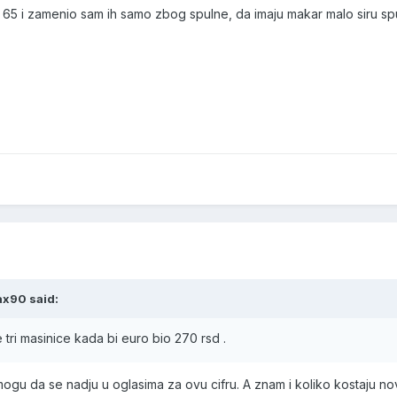
5 i zamenio sam ih samo zbog spulne, da imaju makar malo siru spuln
ax90 said:
tri masinice kada bi euro bio 270 rsd .
ogu da se nadju u oglasima za ovu cifru. A znam i koliko kostaju no