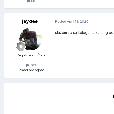
60
jeydee
Posted
April 13, 2020
slazem se sa kolegama za long bow 
Registrovani Član
763
Lokacija
beograd