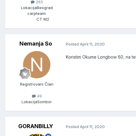
265
Lokacija
Beograd
carpteam:
CT M2
Nemanja So
Posted
April 11, 2020
Koristim Okume Longbow 60, na tele
Registrovani Član
49
Lokacija
Sombor
GORANBILLY
Posted
April 11, 2020