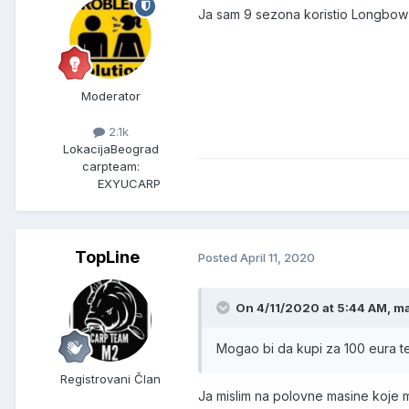
Ja sam 9 sezona koristio Longbow 6
Moderator
2.1k
Lokacija
Beograd
carpteam:
EXYUCARP
TopLine
Posted
April 11, 2020
On 4/11/2020 at 5:44 AM, m
Mogao bi da kupi za 100 eura te 
Registrovani Član
Ja mislim na polovne masine koje m