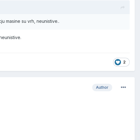
 masine su vrh, neunistive..
neunistive.
2
Author