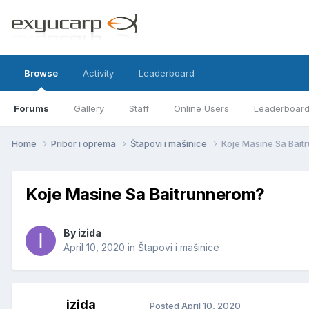
Browse
Activity
Leaderboard
Forums
Gallery
Staff
Online Users
Leaderboar
Home
Pribor i oprema
Štapovi i mašinice
Koje Masine Sa Bai
Koje Masine Sa Baitrunnerom?
By
izida
April 10, 2020
in
Štapovi i mašinice
izida
Posted
April 10, 2020