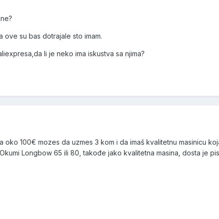
ine?
a ove su bas dotrajale sto imam.
iexpresa,da li je neko ima iskustva sa njima?
 oko 100€ mozes da uzmes 3 kom i da imaš kvalitetnu masinicu koja 
o Okumi Longbow 65 ili 80, takođe jako kvalitetna masina, dosta je pi