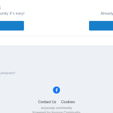
t
ity. It's easy!
Already
trunnerom?
Contact Us
Cookies
exyucarp community
Powered by Invision Community