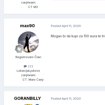
carpteam:
CT M2
max90
Posted
April 11, 2020
Mogao bi da kupi za 100 eura te tri
Registrovani Član
222
Lokacija
Ljukovo
carpteam:
CT. Maxi Carp
GORANBILLY
Posted
April 11, 2020