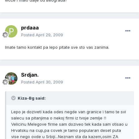
Moze i malo dalje od Beograda?
prdaaa
Posted
April 29, 2009
Imate tamo kontakt pa lepo pitate sve sto vas zanima.
Srdjan.
Posted
April 30, 2009
Kiza-Bg said:
Lepo je doziveti kada odes negde van granice i tamo te svi
salecu sa pitanjima o nekoj firmi iz tvoje zemlje :!:
Velicinu Melegove firme sam doziveo tek kada sam otisao u
Hrvatsku na cup,pa covek je tamo popularan deset puta
vise nego ovde u Srbiji...Neznam sta da kazem,osim ZA