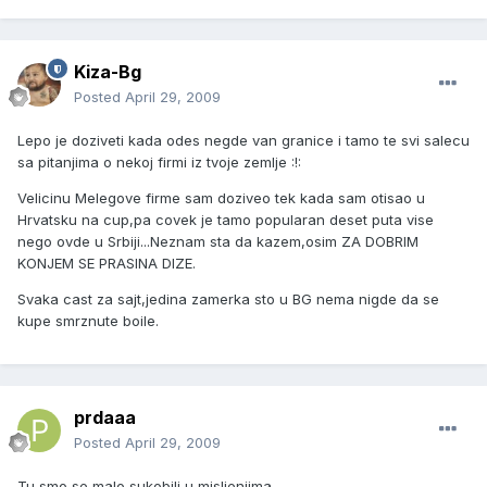
Kiza-Bg
Posted
April 29, 2009
Lepo je doziveti kada odes negde van granice i tamo te svi salecu
sa pitanjima o nekoj firmi iz tvoje zemlje :!:
Velicinu Melegove firme sam doziveo tek kada sam otisao u
Hrvatsku na cup,pa covek je tamo popularan deset puta vise
nego ovde u Srbiji...Neznam sta da kazem,osim ZA DOBRIM
KONJEM SE PRASINA DIZE.
Svaka cast za sajt,jedina zamerka sto u BG nema nigde da se
kupe smrznute boile.
prdaaa
Posted
April 29, 2009
Tu smo se malo sukobili u misljenjima.