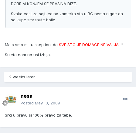
DOBRIM KONJEM SE PRASINA DIZE.
Svaka cast za sajt,jedina zamerka sto u BG nema nigde da
se kupe smrznute boile.
Malo smo mi tu skepticni da
SVE STO JE DOMACE NE VALJA
!!!!!
Sujeta nam na usi izbija.
2 weeks later...
nesa
Posted
May 10, 2009
Srki u pravu si 100% bravo za tebe.