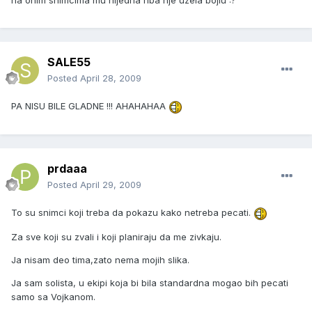
na onim snimcima mu nijedna riba nje uzela bojlu :?
SALE55
Posted
April 28, 2009
PA NISU BILE GLADNE !!! AHAHAHAA
prdaaa
Posted
April 29, 2009
To su snimci koji treba da pokazu kako netreba pecati.
Za sve koji su zvali i koji planiraju da me zivkaju.
Ja nisam deo tima,zato nema mojih slika.
Ja sam solista, u ekipi koja bi bila standardna mogao bih pecati
samo sa Vojkanom.