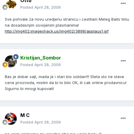
Otto
Posted
April 28, 2009
Sve pohvale za novu uredjenu stranicu i cestitam Meleg Baits timu
na dosadasnjim osvojenim plasmanima!
http://img402.imageshack.us/img402/3898/applaus1.gif
Kristijan_Sombor
Posted
April 28, 2009
Bas je dobar sajt, mada je i stari bio solidan!!! Steta sto ne stave
cene proizvoda, mislim da bi to bilo OK, ili cak online prodavnicu!
Sigurno bi mnogi kupovali!
M C
Posted
April 28, 2009