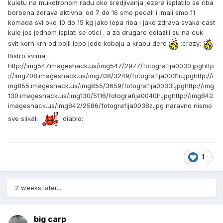
kuletu na mukotrpnom radu oko sredjivanja jezera isplatilo se riba
borbena zdrava aktivna: od 7 do 16 smo pecali i imali smo 11
komada svi oko 10 do 15 kg jako lepa riba i jako zdrava svaka cast
kule jos jednom isplati se otici . a za drugare dolazili su na cuk
svit korn krn od bojli lepo jede kobaju a krabu dere
:crazy:
Bistro svima
http://img547.imageshack.us/img547/2977/fotografija0030.jpg
http
://img708.imageshack.us/img708/3249/fotografija0031u.jpg
http://i
mg855.imageshack.us/img855/3659/fotografija0033l.jpg
http://img
130.imageshack.us/img130/5116/fotografija0040h.jpg
http://img842.
imageshack.us/img842/2586/fotografija0038z.jpg
naravno nismo
sve slikali
:diablo:
1
2 weeks later...
big carp