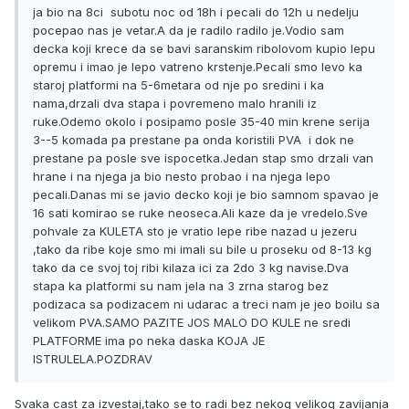
ja bio na 8ci subotu noc od 18h i pecali do 12h u nedelju
pocepao nas je vetar.A da je radilo radilo je.Vodio sam
decka koji krece da se bavi saranskim ribolovom kupio lepu
opremu i imao je lepo vatreno krstenje.Pecali smo levo ka
staroj platformi na 5-6metara od nje po sredini i ka
nama,drzali dva stapa i povremeno malo hranili iz
ruke.Odemo okolo i posipamo posle 35-40 min krene serija
3--5 komada pa prestane pa onda koristili PVA i dok ne
prestane pa posle sve ispocetka.Jedan stap smo drzali van
hrane i na njega ja bio nesto probao i na njega lepo
pecali.Danas mi se javio decko koji je bio samnom spavao je
16 sati komirao se ruke neoseca.Ali kaze da je vredelo.Sve
pohvale za KULETA sto je vratio lepe ribe nazad u jezeru
,tako da ribe koje smo mi imali su bile u proseku od 8-13 kg
tako da ce svoj toj ribi kilaza ici za 2do 3 kg navise.Dva
stapa ka platformi su nam jela na 3 zrna starog bez
podizaca sa podizacem ni udarac a treci nam je jeo boilu sa
velikom PVA.SAMO PAZITE JOS MALO DO KULE ne sredi
PLATFORME ima po neka daska KOJA JE
ISTRULELA.POZDRAV
Svaka cast za izvestaj,tako se to radi bez nekog velikog zavijanja