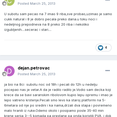
Posted
March 25, 2013
U subotu sam pecao na 7 imao 9 riba,sve probao,uzimao je samo
cukk natural i 8 je dobro pecala preko dana.u toku noci i
nedeljnog prepodneva na 8 preko 20 riba i nekoliko
izgubljenih....secerac i stari....
4
dejan.petrovac
Posted
March 25, 2013
ja bio na 8ci subotu noc od 18h i pecali do 12h u nedelju
pocepao nas je vetar.A da je radilo radilo je.Vodio sam decka koji
krece da se bavi saranskim ribolovom kupio lepu opremu i imao je
lepo vatreno krstenje.Pecali smo levo ka staroj platformi na 5-
6metara od nje po sredini i ka nama,drzali dva stapa i povremeno
malo hranili iz ruke.Odemo okolo i posipamo posle 35-40 min
krene serija 3--5 komada pa prestane pa onda koristili PVA i dok