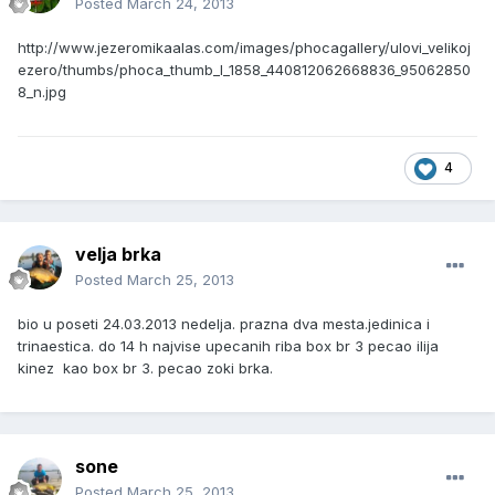
Posted
March 24, 2013
http://www.jezeromikaalas.com/images/phocagallery/ulovi_velikoj
ezero/thumbs/phoca_thumb_l_1858_440812062668836_95062850
8_n.jpg
4
velja brka
Posted
March 25, 2013
bio u poseti 24.03.2013 nedelja. prazna dva mesta.jedinica i
trinaestica. do 14 h najvise upecanih riba box br 3 pecao ilija
kinez kao box br 3. pecao zoki brka.
sone
Posted
March 25, 2013