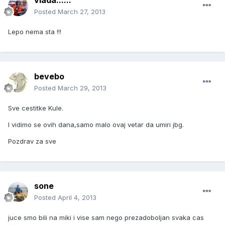
vlada......
Posted
March 27, 2013
Lepo nema sta !!!
bevebo
Posted
March 29, 2013
Sve cestitke Kule.
I vidimo se ovih dana,samo malo ovaj vetar da umiri jbg.
Pozdrav za sve
sone
Posted
April 4, 2013
juce smo bili na miki i vise sam nego prezadoboljan svaka cas