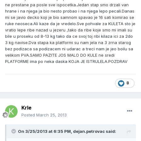
ne prestane pa posle sve ispocetka.Jedan stap smo drzali van
hrane i na njega ja bio nesto probao i na njega lepo pecali.Danas
mi se javio decko koji je bio samnom spavao je 16 sati komirao se
ruke neoseca.Ali kaze da je vredelo.Sve pohvale za KULETA sto je
vratio lepe ribe nazad u jezeru ,tako da ribe koje smo mi imali su
bile u proseku od 8-13 kg tako da ce svoj toj ribi kilaza ici za 2do
3 kg navise.Dva stapa ka platformi su nam jela na 3 zrna starog
bez podizaca sa podizacem ni udarac a treci nam je jeo boilu sa
velikom PVA.SAMO PAZITE JOS MALO DO KULE ne sredi
PLATFORME ima po neka daska KOJA JE ISTRULELA.POZDRAV
8
Krle
Posted
March 25, 2013
On 3/25/2013 at 6:35 PM, dejan.petrovac said: