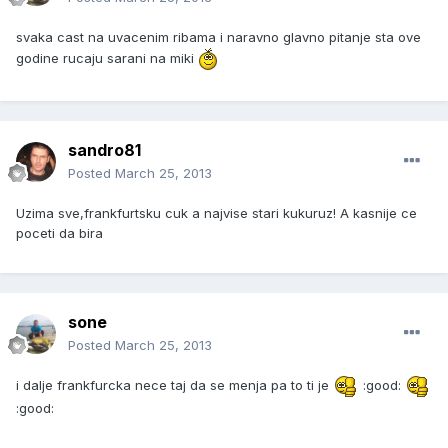
svaka cast na uvacenim ribama i naravno glavno pitanje sta ove
godine rucaju sarani na miki
sandro81
Posted
March 25, 2013
Uzima sve,frankfurtsku cuk a najvise stari kukuruz! A kasnije ce
poceti da bira
sone
Posted
March 25, 2013
i dalje frankfurcka nece taj da se menja pa to ti je
:good:
:good: