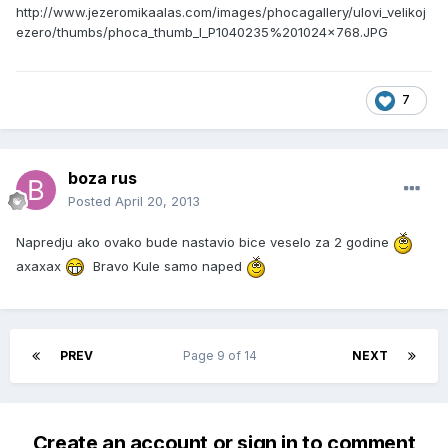
http://www.jezeromikaalas.com/images/phocagallery/ulovi_velikoj
ezero/thumbs/phoca_thumb_l_P1040235%201024x768.JPG
7
boza rus
Posted
April 20, 2013
Napredju ako ovako bude nastavio bice veselo za 2 godine
axaxax
Bravo Kule samo naped
PREV
Page 9 of 14
NEXT
Create an account or sign in to comment