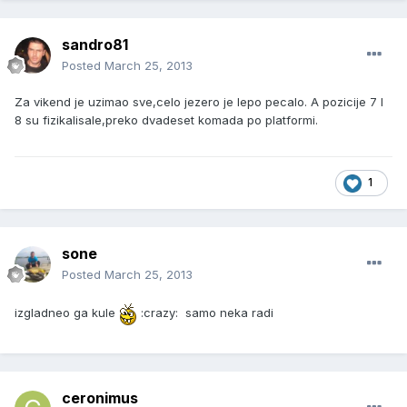
sandro81
Posted
March 25, 2013
Za vikend je uzimao sve,celo jezero je lepo pecalo. A pozicije 7 I
8 su fizikalisale,preko dvadeset komada po platformi.
1
sone
Posted
March 25, 2013
izgladneo ga kule
:crazy: samo neka radi
ceronimus