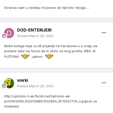
Svracao sam u nedelju na jezero ali nije bilo nikoga.....
DOD-ENTERIJERI
Posted
March 20, 2013
Molim kolege koje su Mi prijatelji na Facebook-u a znaju da
postave slike na forum da ih skinu sa mog profila, RIBA JE
PUŠTENA
:yahoo:
smrki
Posted
March 20, 2013
http://sphotos-h.ak.fbcdn.net/hphotos-ak-
prn1/902409_10201128853002854_1670552754_o.jpg
sve za
stolareee.