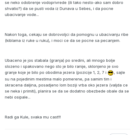
se neko odobrenje vodoprivrede (ili tako nesto-ako sam dobro
shvatio?) da se pusti voda iz Dunava u Sebes, i da pocne
ubacivanje vode...
Nakon toga, cekaju se dobrovoljci da pomognu u ubacivanju ribe
(kiblama iz ruke u ruku), i moci ce da se pocne sa pecanjem.
Ubaceno je jos stabala (granja) po sredini, ali mnogo bolje
slozeno i spakovano nego sto je bilo ranije, sklonjeno je svo
granje koje je bilo po obodima jezera (pozicije 1, 2, 7 i
, sajle
su na pojedinim mestima malo pomerene, pa samim tim i
skracena daljina, posadjeno lom boziji vrba oko jezera (valjda ce
se neka i primiti), planira se da se dodatno obezbede obale da se
nebi osipale...
Radi ga Kule, svaka mu cast!!!