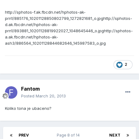
http://sphotos-f.ak.fbcdn.net/hphotos-ak-
prn1/885176_10201128850802799_1272821681_o.jpg
http://sphotos-
d.ak.fbcdn.net/hphotos-ak-
prn1/893881_10201128819922027_1048645446_o.jpg
http://sphotos-
a.ak.fbcdn.net/hphotos-ak-
ash3/886564_10201128844682646_145987583_o.jpg
2
Fantom
Posted
March 20, 2013
Koliko tona je ubaceno?
PREV
Page 8 of 14
NEXT