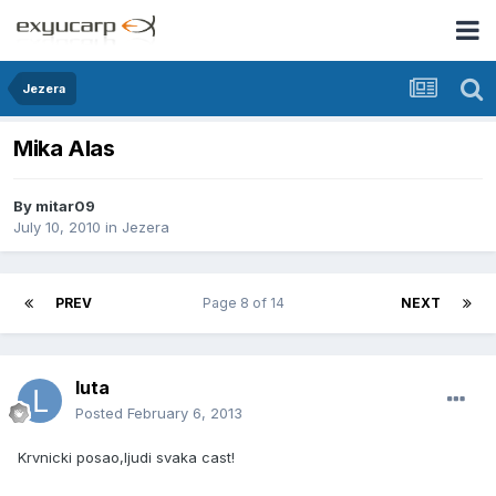
Jezera
Mika Alas
By
mitar09
July 10, 2010
in
Jezera
PREV
Page 8 of 14
NEXT
luta
Posted
February 6, 2013
Krvnicki posao,ljudi svaka cast!